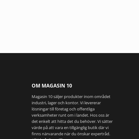
väljas
på
produkts
OM MAGASIN 10
Magasin 10 säljer produkter inom området
industri, lager och kontor. Vi levererar
lösningar till företag och offentliga
verksamheter runt om i landet. Hos oss är
det enkelt att hitta det du behöver. Vi sätter
värde på att vara en tillgänglig butik där vi
finns närvarande när du önskar expertråd.