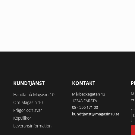
idan
KUNDTJÄNST
KONTAKT
P
Mi
Mårbackagatan 13
Handla på Magasin 10
er
12343 FARSTA
Om Magasin 10
08 - 556 171 00
Frågor och svar
kundtjanst@magasin10.se
Köpvillkor
Leveransinformation