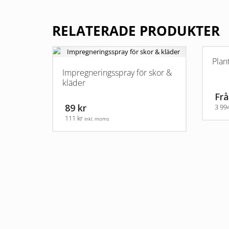
RELATERADE PRODUKTER
Plan
Impregneringsspray för skor &
kläder
Frå
89 kr
3 99
111 kr
inkl. moms
Den
här
produkt
har
flera
varianter
De
olika
alternati
kan