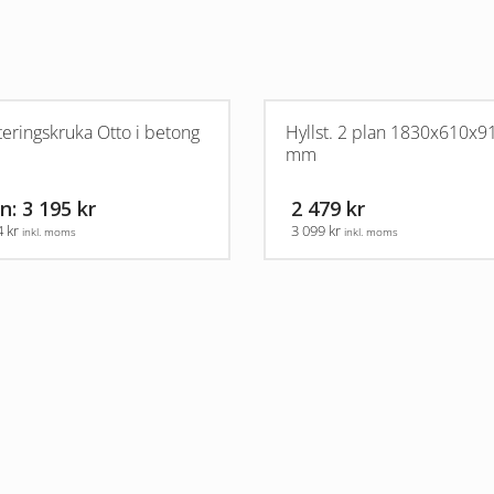
teringskruka Otto i betong
Hyllst. 2 plan 1830x610x9
mm
n: 3 195 kr
2 479 kr
4 kr
3 099 kr
inkl. moms
inkl. moms
en
.
ven