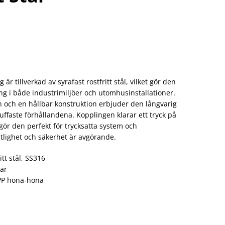
r tillverkad av syrafast rostfritt stål, vilket gör den
ng i både industrimiljöer och utomhusinstallationer.
 och en hållbar konstruktion erbjuder den långvarig
uffaste förhållandena. Kopplingen klarar ett tryck på
t gör den perfekt för trycksatta system och
itlighet och säkerhet är avgörande.
itt stål, SS316
bar
PP hona-hona