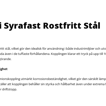
 Syrafast Rostfritt Stål
ritt stål, vilket gör den idealisk för användning i både industrimiljöer och 
a även i de tuffaste förhållandena. Kopplingen klarar ett tryck på upp till 10
vgörande.
ighet
na unionskoppling utmärkt korrosionsbeständighet, vilket gör den särskilt läm
täller att kopplingen behåller sin styrka och hållbarhet även under extrema f
r driftstopp.