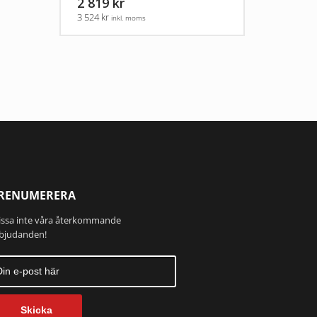
2 819 kr
3 524 kr
inkl. moms
RENUMERERA
ssa inte våra återkommande
bjudanden!
Skicka