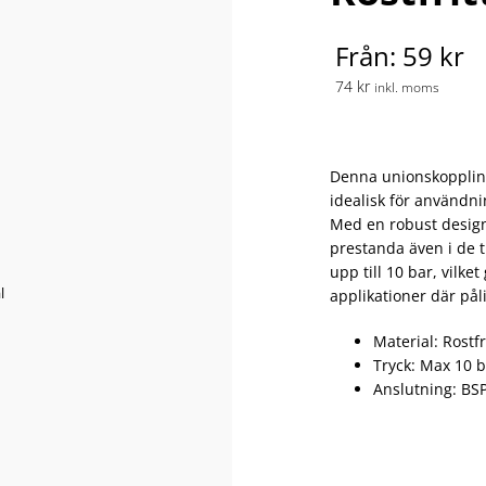
Från: 59 kr
74 kr
inkl. moms
Denna unionskoppling ä
idealisk för användni
Med en robust design
prestanda även i de t
upp till 10 bar, vilke
applikationer där pål
Material: Rostfr
Tryck: Max 10 
Anslutning: BS