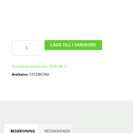
IBC
LÄGG TILL I VARUKORG
adapter
60x6
-
Förväntad utleverans: 2026-08-11
Storz
Artikelnr:
ST52IBCF60
koppling
C
mängd
BESKRIVNING
RECENSIONER