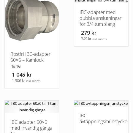
IBC-adapter med
dubbla anslutningar
för 3/4 tum slang
279 kr
349 kr
inkl. moms
Rostfri IBC-adapter
60×6 – Kamlock
hane
1 045 kr
1 306 kr
inkl. moms
Den
här
produkten
har
IBC
flera
avtappningsmunstycke
IBC adapter 60×6
varianter.
med invändig gänga
De