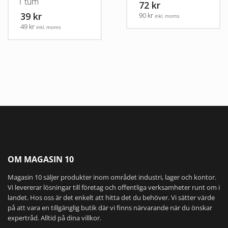
1 tum
72 kr
olika
39 kr
90 kr
inkl. moms
alternativen
49 kr
inkl. moms
kan
Den
väljas
här
på
produkten
produktsidan
har
flera
varianter.
De
olika
alternativen
kan
väljas
på
OM MAGASIN 10
produktsidan
Magasin 10 säljer produkter inom området industri, lager och kontor.
Vi levererar lösningar till företag och offentliga verksamheter runt om i
landet. Hos oss är det enkelt att hitta det du behöver. Vi sätter värde
på att vara en tillgänglig butik där vi finns närvarande när du önskar
expertråd. Alltid på dina villkor.