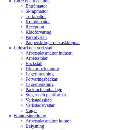
Entré och reception
Entrémattor
Skrapmattor
Torkmattor
Kombimattor
Reception
Klädförvaring
Paraplyställ
Papperskorgar och askkoppar
Industri och verkstad
Arbetsplatsmattor industri
Arbetsstolar
Backställ
Hinkar och tunnor
Lagerinredning
Förvaringsbackar
Lagermärkning
Pack och emballage
Stegar och plattformar
Verkstadsskåp
Verkstadstvättar
Vågar
Kontorsinredning
Arbetsplatsmattor kontor
Belysning