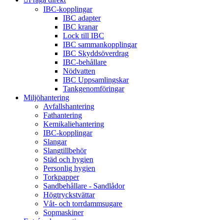
IBC-kopplingar
IBC adapter
IBC kranar
Lock till IBC
IBC sammankopplingar
IBC Skyddsöverdrag
IBC-behållare
Nödvatten
IBC Uppsamlingskar
Tankgenomföringar
Miljöhantering
Avfallshantering
Fathantering
Kemikaliehantering
IBC-kopplingar
Slangar
Slangtillbehör
Städ och hygien
Personlig hygien
Torkpapper
Sandbehållare - Sandlådor
Högtryckstvättar
Våt- och torrdammsugare
Sopmaskiner