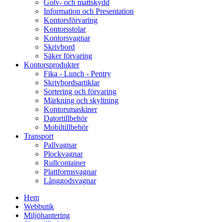
Golv- och mattskydd
Information och Presentation
Kontorsförvaring
Kontorsstolar
Kontorsvagnar
Skrivbord
Säker förvaring
Kontorsprodukter
Fika - Lunch - Pentry
Skrivbordsartiklar
Sortering och förvaring
Märkning och skyltning
Kontorsmaskiner
Datortillbehör
Mobiltillbehör
Transport
Pallvagnar
Plockvagnar
Rullcontainer
Plattformsvagnar
Långgodsvagnar
Hem
Webbutik
Miljöhantering