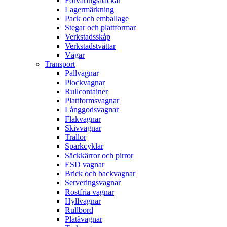
Förvaringsbackar
Lagermärkning
Pack och emballage
Stegar och plattformar
Verkstadsskåp
Verkstadstvättar
Vågar
Transport
Pallvagnar
Plockvagnar
Rullcontainer
Plattformsvagnar
Långgodsvagnar
Flakvagnar
Skivvagnar
Trallor
Sparkcyklar
Säckkärror och pirror
ESD vagnar
Brick och backvagnar
Serveringsvagnar
Rostfria vagnar
Hyllvagnar
Rullbord
Platåvagnar