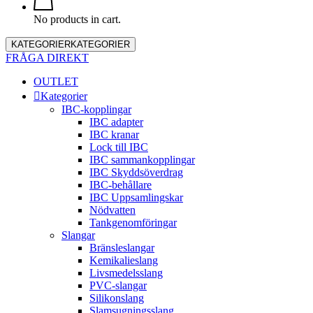
No products in cart.
KATEGORIER
KATEGORIER
FRÅGA DIREKT
OUTLET
Kategorier
IBC-kopplingar
IBC adapter
IBC kranar
Lock till IBC
IBC sammankopplingar
IBC Skyddsöverdrag
IBC-behållare
IBC Uppsamlingskar
Nödvatten
Tankgenomföringar
Slangar
Bränsleslangar
Kemikalieslang
Livsmedelsslang
PVC-slangar
Silikonslang
Slamsugningsslang