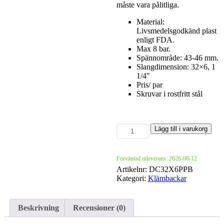
måste vara pålitliga.
Material:
Livsmedelsgodkänd plast
enligt FDA.
Max 8 bar.
Spännområde: 43-46 mm.
Slangdimension: 32×6, 1
1/4″
Pris/ par
Skruvar i rostfritt stål
Blå
Lägg till i varukorg
klämbackar
i
plast
Förväntad utleverans: 2026-08-12
43-
Artikelnr:
DC32X6PPB
46
Kategori:
Klämbackar
-
1
1/4
Beskrivning
Recensioner (0)
´
mängd