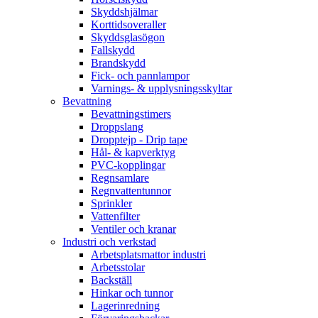
Skyddshjälmar
Korttidsoveraller
Skyddsglasögon
Fallskydd
Brandskydd
Fick- och pannlampor
Varnings- & upplysningsskyltar
Bevattning
Bevattningstimers
Droppslang
Dropptejp - Drip tape
Hål- & kapverktyg
PVC-kopplingar
Regnsamlare
Regnvattentunnor
Sprinkler
Vattenfilter
Ventiler och kranar
Industri och verkstad
Arbetsplatsmattor industri
Arbetsstolar
Backställ
Hinkar och tunnor
Lagerinredning