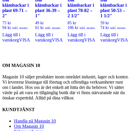
klämbackar i
klämbackar i
klämbackar i
klämbackar i
plast 69-71 –
plast 36-39 –
plast 78-82 –
plast 50-53 –
2″
1″
2 1/2″
1 1/2″
75 kr
49 kr
85 kr
59 kr
94 kr
61 kr
106 kr
74 kr
inkl. moms
inkl. moms
inkl. moms
inkl. moms
Lägg till i
Lägg till i
Lägg till i
Lägg till i
varukorg
VISA
varukorg
VISA
varukorg
VISA
varukorg
VISA
OM MAGASIN 10
Magasin 10 säljer produkter inom området industri, lager och kontor.
Vi levererar lösningar till företag och offentliga verksamheter runt
om i landet. Hos oss är det enkelt att hitta det du behöver. Vi sätter
värde på att vara en tillgänglig butik där vi finns närvarande när du
önskar expertråd. Alltid på dina villkor.
KUNDTJÄNST
Handla på Magasin 10
Om Magasin 10