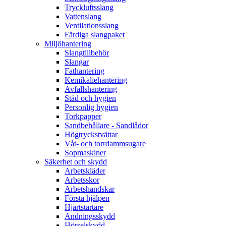
Tryckluftsslang
Vattenslang
Ventilationsslang
Färdiga slangpaket
Miljöhantering
Slangtillbehör
Slangar
Fathantering
Kemikaliehantering
Avfallshantering
Städ och hygien
Personlig hygien
Torkpapper
Sandbehållare - Sandlådor
Högtryckstvättar
Våt- och torrdammsugare
Sopmaskiner
Säkerhet och skydd
Arbetskläder
Arbetsskor
Arbetshandskar
Första hjälpen
Hjärtstartare
Andningsskydd
Hörselskydd