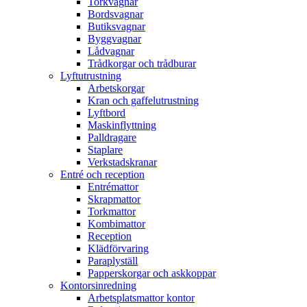
Torkvagnar
Bordsvagnar
Butiksvagnar
Byggvagnar
Lådvagnar
Trådkorgar och trådburar
Lyftutrustning
Arbetskorgar
Kran och gaffelutrustning
Lyftbord
Maskinflyttning
Palldragare
Staplare
Verkstadskranar
Entré och reception
Entrémattor
Skrapmattor
Torkmattor
Kombimattor
Reception
Klädförvaring
Paraplyställ
Papperskorgar och askkoppar
Kontorsinredning
Arbetsplatsmattor kontor