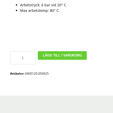
Arbetstryck: 6 bar vid 20° C.
Max arbetstemp: 80° C.
Slangnippel
LÄGG TILL I VARUKORG
i
plast
1
Artikelnr:
0400120.050925
1/4
tum
-
Slanganslutning
25
mm
mängd