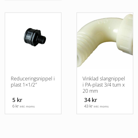
Reduceringsnippel i
Vinklad slangnippel
plast 1×1/2″
i PA-plast 3/4 tum x
20 mm
5 kr
34 kr
6 kr
43 kr
inkl. moms
inkl. moms