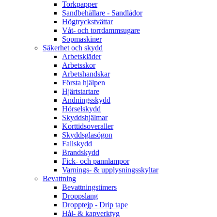
Torkpapper
Sandbehållare - Sandlådor
Högtryckstvättar
Våt- och torrdammsugare
Sopmaskiner
Säkerhet och skydd
Arbetskläder
Arbetsskor
Arbetshandskar
Första hjälpen
Hjärtstartare
Andningsskydd
Hörselskydd
Skyddshjälmar
Korttidsoveraller
Skyddsglasögon
Fallskydd
Brandskydd
Fick- och pannlampor
Varnings- & upplysningsskyltar
Bevattning
Bevattningstimers
Droppslang
Dropptejp - Drip tape
Hål- & kapverktyg