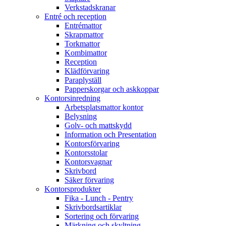
Verkstadskranar
Entré och reception
Entrémattor
Skrapmattor
Torkmattor
Kombimattor
Reception
Klädförvaring
Paraplyställ
Papperskorgar och askkoppar
Kontorsinredning
Arbetsplatsmattor kontor
Belysning
Golv- och mattskydd
Information och Presentation
Kontorsförvaring
Kontorsstolar
Kontorsvagnar
Skrivbord
Säker förvaring
Kontorsprodukter
Fika - Lunch - Pentry
Skrivbordsartiklar
Sortering och förvaring
Märkning och skyltning