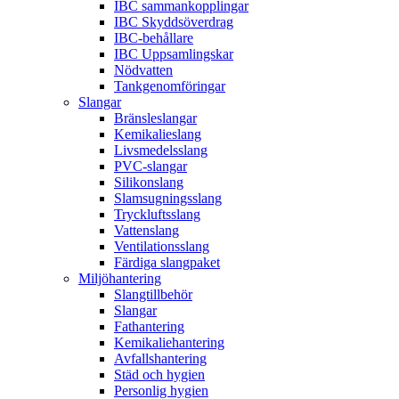
IBC sammankopplingar
IBC Skyddsöverdrag
IBC-behållare
IBC Uppsamlingskar
Nödvatten
Tankgenomföringar
Slangar
Bränsleslangar
Kemikalieslang
Livsmedelsslang
PVC-slangar
Silikonslang
Slamsugningsslang
Tryckluftsslang
Vattenslang
Ventilationsslang
Färdiga slangpaket
Miljöhantering
Slangtillbehör
Slangar
Fathantering
Kemikaliehantering
Avfallshantering
Städ och hygien
Personlig hygien