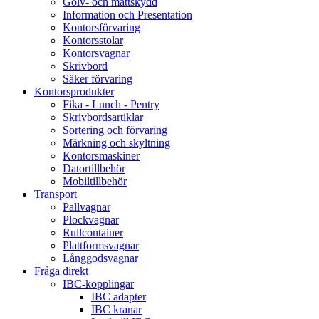
Golv- och mattskydd
Information och Presentation
Kontorsförvaring
Kontorsstolar
Kontorsvagnar
Skrivbord
Säker förvaring
Kontorsprodukter
Fika - Lunch - Pentry
Skrivbordsartiklar
Sortering och förvaring
Märkning och skyltning
Kontorsmaskiner
Datortillbehör
Mobiltillbehör
Transport
Pallvagnar
Plockvagnar
Rullcontainer
Plattformsvagnar
Långgodsvagnar
Fråga direkt
IBC-kopplingar
IBC adapter
IBC kranar