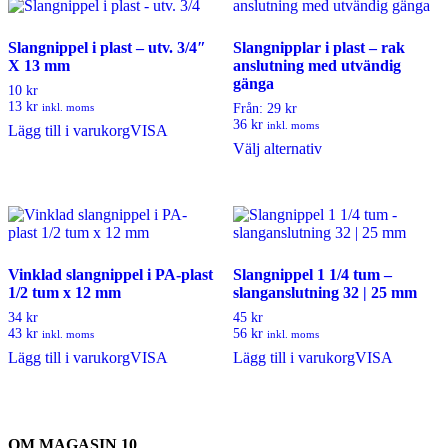
Slangnippel i plast – utv. 3/4″
Slangnipplar i plast – rak
X 13 mm
anslutning med utvändig
gänga
10 kr
13 kr
inkl. moms
Från: 29 kr
36 kr
inkl. moms
Lägg till i varukorg
VISA
Den
Välj alternativ
här
produkten
har
flera
varianter.
De
olika
Vinklad slangnippel i PA-plast
Slangnippel 1 1/4 tum –
alternativen
1/2 tum x 12 mm
slanganslutning 32 | 25 mm
kan
34 kr
45 kr
väljas
43 kr
56 kr
inkl. moms
inkl. moms
på
Lägg till i varukorg
VISA
Lägg till i varukorg
VISA
produktsidan
OM MAGASIN 10