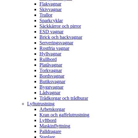
Flakvagnar
Skivvagnar
Trallor
Sparkcyklar
Säckkärror och pirror
ESD vagnar
Brick och backvagnar
Serveringsvagnar
Rostfria vagnar
Hyllvagnar
Rullbord
Platåvagnar
Torkvagnar
Bordsvagnar
Butiksvagnar
Byggvagnar
Lådvagnar
Trådkorgar och trådburar
Lyftutrustning
Arbetskorgar
Kran och gaffelutrustning
Lyftbord
Maskinflyttning
Palldragare
Staplare