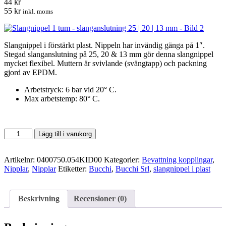
44 kr
55 kr
inkl. moms
Slangnippel i förstärkt plast. Nippeln har invändig gänga på 1″.
Stegad slanganslutning på 25, 20 & 13 mm gör denna slangnippel
mycket flexibel. Muttern är svivlande (svängtapp) och packning
gjord av EPDM.
Arbetstryck: 6 bar vid 20° C.
Max arbetstemp: 80° C.
Slangnippel
Lägg till i varukorg
1
tum
-
Artikelnr:
0400750.054KID00
Kategorier:
Bevattning kopplingar
,
slanganslutning
Nipplar
,
Nipplar
Etiketter:
Bucchi
,
Bucchi Srl
,
slangnippel i plast
25
|
20
Beskrivning
Recensioner (0)
|
13
mm