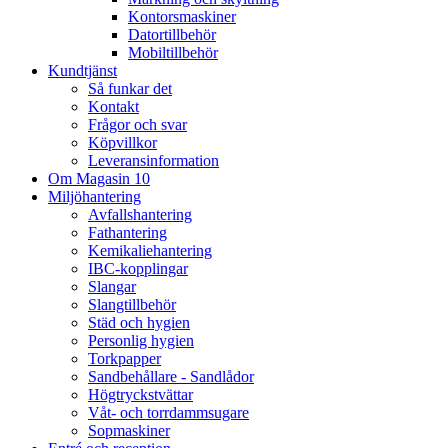
Kontorsmaskiner
Datortillbehör
Mobiltillbehör
Kundtjänst
Så funkar det
Kontakt
Frågor och svar
Köpvillkor
Leveransinformation
Om Magasin 10
Miljöhantering
Avfallshantering
Fathantering
Kemikaliehantering
IBC-kopplingar
Slangar
Slangtillbehör
Städ och hygien
Personlig hygien
Torkpapper
Sandbehållare - Sandlådor
Högtryckstvättar
Våt- och torrdammsugare
Sopmaskiner