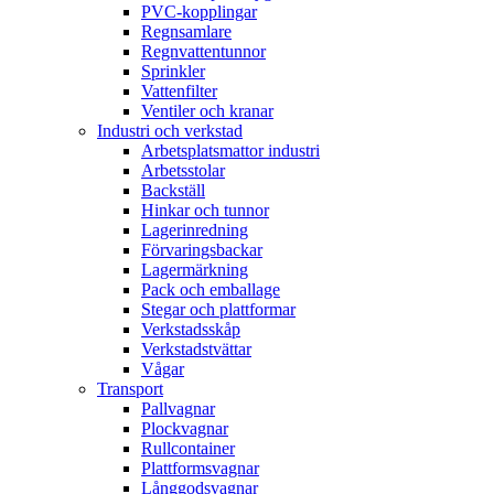
PVC-kopplingar
Regnsamlare
Regnvattentunnor
Sprinkler
Vattenfilter
Ventiler och kranar
Industri och verkstad
Arbetsplatsmattor industri
Arbetsstolar
Backställ
Hinkar och tunnor
Lagerinredning
Förvaringsbackar
Lagermärkning
Pack och emballage
Stegar och plattformar
Verkstadsskåp
Verkstadstvättar
Vågar
Transport
Pallvagnar
Plockvagnar
Rullcontainer
Plattformsvagnar
Långgodsvagnar