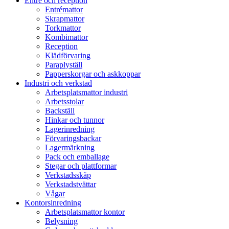
Entré och reception
Entrémattor
Skrapmattor
Torkmattor
Kombimattor
Reception
Klädförvaring
Paraplyställ
Papperskorgar och askkoppar
Industri och verkstad
Arbetsplatsmattor industri
Arbetsstolar
Backställ
Hinkar och tunnor
Lagerinredning
Förvaringsbackar
Lagermärkning
Pack och emballage
Stegar och plattformar
Verkstadsskåp
Verkstadstvättar
Vågar
Kontorsinredning
Arbetsplatsmattor kontor
Belysning