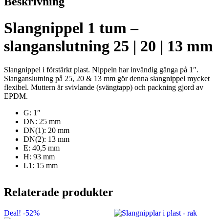
Beskrivning
mängd
Slangnippel 1 tum –
slanganslutning 25 | 20 | 13 mm
Slangnippel i förstärkt plast. Nippeln har invändig gänga på 1″.
Slanganslutning på 25, 20 & 13 mm gör denna slangnippel mycket
flexibel. Muttern är svivlande (svängtapp) och packning gjord av
EPDM.
G: 1″
DN: 25 mm
DN(1): 20 mm
DN(2): 13 mm
E: 40,5 mm
H: 93 mm
L1: 15 mm
Relaterade produkter
Deal! -52%