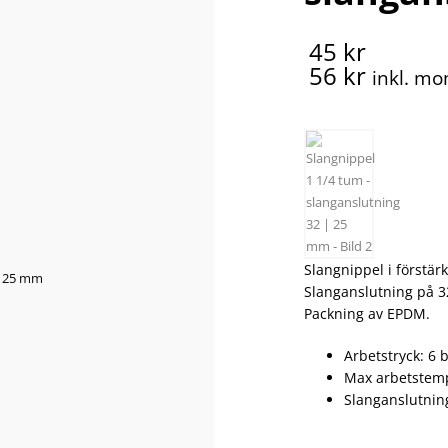
45 kr
56 kr
inkl. m
Slangnippel i förstär
Slanganslutning på 3
Packning av EPDM.
Arbetstryck: 6 b
Max arbetstemp
Slanganslutning