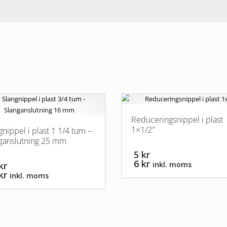
Reduceringsnippel i plast
1×1/2″
gnippel i plast 1 1/4 tum –
ganslutning 25 mm
5 kr
6 kr
kr
inkl. moms
kr
inkl. moms