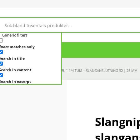
Generic filters
Exact matches only
Om Magasin 10
Search in title
Search in content
OPPLINGAR
NIPPLAR
SLANGNIPPEL 1 1/4 TUM – SLANGANSLUTNING 32 | 25 MM
Search in excerpt
Slangni
slangan