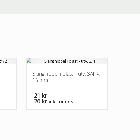
Slangnippel i plast – utv. 3/4´ X
16 mm
21 kr
26 kr
inkl. moms