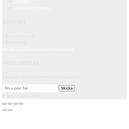
Köpvillkor
Leveransinformation
KONTAKT
Mårbackagatan 13
12343 FARSTA
08 - 556 171 00
kundtjanst@magasin10.se
PRENUMERERA
Missa inte våra återkommande erbjudanden!
Skicka
© 2017 Magasin 10 AB