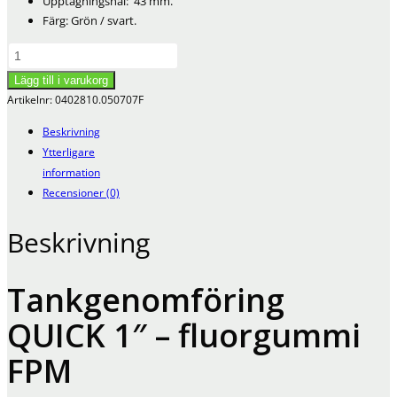
Upptagningshål: 43 mm.
Färg: Grön / svart.
Tankgenomföring
QUICK
Lägg till i varukorg
1"
Artikelnr:
0402810.050707F
-
fluorgummi
Beskrivning
FPM
Ytterligare
mängd
information
Recensioner (0)
Beskrivning
Tankgenomföring
QUICK 1″ – fluorgummi
FPM