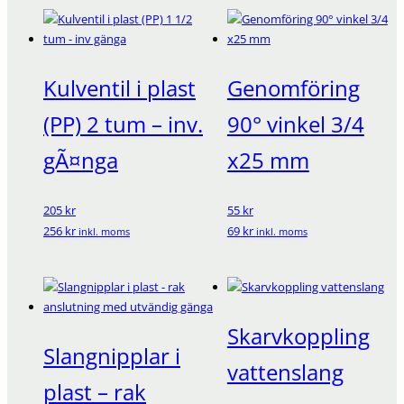
Kulventil i plast
Genomföring
(PP) 2 tum – inv.
90° vinkel 3/4
gÃ¤nga
x25 mm
205 kr
55 kr
256 kr
69 kr
inkl. moms
inkl. moms
Skarvkoppling
Slangnipplar i
vattenslang
plast – rak