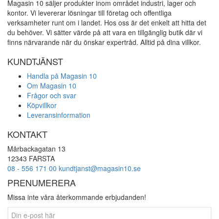
Magasin 10 säljer produkter inom området industri, lager och
flera
kontor. Vi levererar lösningar till företag och offentliga
varianter.
verksamheter runt om i landet. Hos oss är det enkelt att hitta det
De
du behöver. Vi sätter värde på att vara en tillgänglig butik där vi
olika
finns närvarande när du önskar expertråd. Alltid på dina villkor.
alternativen
kan
KUNDTJÄNST
väljas
Handla på Magasin 10
på
Om Magasin 10
produktsidan
Frågor och svar
Köpvillkor
Leveransinformation
KONTAKT
Mårbackagatan 13
12343 FARSTA
08 - 556 171 00
kundtjanst@magasin10.se
PRENUMERERA
Missa inte våra återkommande erbjudanden!