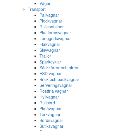
Vågar
Transport
Pallvagnar
Plockvagnar
Rullcontainer
Plattformsvagnar
Långgodsvagnar
Flakvagnar
Skivvagnar
Trallor
Sparkcyklar
Säckkärror och pirror
ESD vagnar
Brick och backvagnar
Serveringsvagnar
Rostfria vagnar
Hyllvagnar
Rullbord
Platåvagnar
Torkvagnar
Bordsvagnar
Butiksvagnar