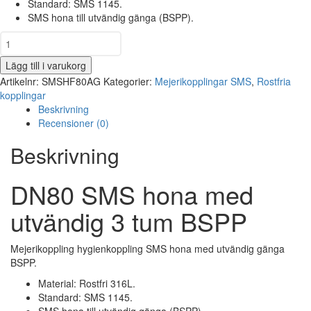
Standard: SMS 1145.
SMS hona till utvändig gänga (BSPP).
DN80
SMS
hona
Lägg till i varukorg
med
Artikelnr:
SMSHF80AG
Kategorier:
Mejerikopplingar SMS
,
Rostfria
utvändig
kopplingar
3
Beskrivning
tum
Recensioner (0)
BSPP
Beskrivning
mängd
DN80 SMS hona med
utvändig 3 tum BSPP
Mejerikoppling hygienkoppling SMS hona med utvändig gänga
BSPP.
Material: Rostfri 316L.
Standard: SMS 1145.