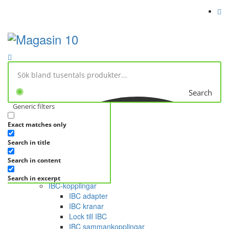
Search
Generic filters
Exact matches only
No products in cart.
Search in title
KATEGORIER
KATEGORIER
FRÅGA DIREKT
Search in content
OUTLET
Kategorier
Search in excerpt
IBC-kopplingar
IBC adapter
IBC kranar
Lock till IBC
IBC sammankopplingar