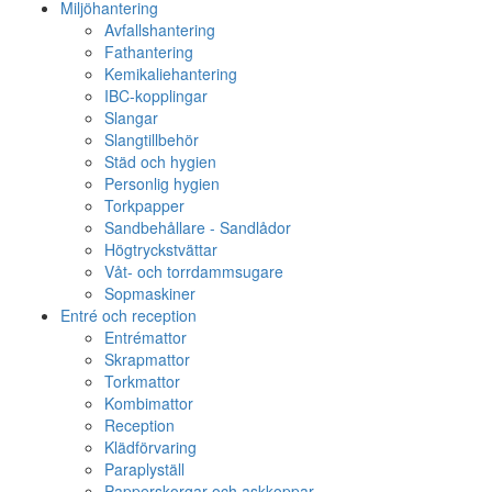
Miljöhantering
Avfallshantering
Fathantering
Kemikaliehantering
IBC-kopplingar
Slangar
Slangtillbehör
Städ och hygien
Personlig hygien
Torkpapper
Sandbehållare - Sandlådor
Högtryckstvättar
Våt- och torrdammsugare
Sopmaskiner
Entré och reception
Entrémattor
Skrapmattor
Torkmattor
Kombimattor
Reception
Klädförvaring
Paraplyställ
Papperskorgar och askkoppar