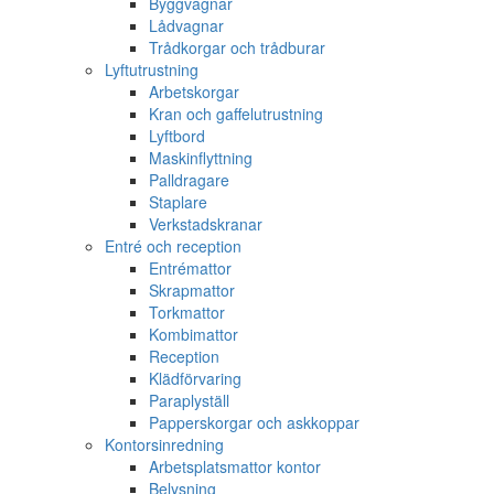
Byggvagnar
Lådvagnar
Trådkorgar och trådburar
Lyftutrustning
Arbetskorgar
Kran och gaffelutrustning
Lyftbord
Maskinflyttning
Palldragare
Staplare
Verkstadskranar
Entré och reception
Entrémattor
Skrapmattor
Torkmattor
Kombimattor
Reception
Klädförvaring
Paraplyställ
Papperskorgar och askkoppar
Kontorsinredning
Arbetsplatsmattor kontor
Belysning