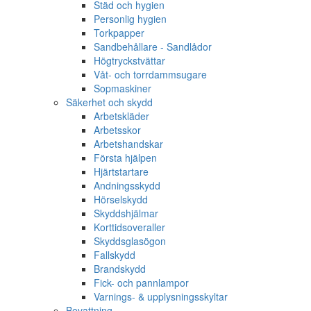
Städ och hygien
Personlig hygien
Torkpapper
Sandbehållare - Sandlådor
Högtryckstvättar
Våt- och torrdammsugare
Sopmaskiner
Säkerhet och skydd
Arbetskläder
Arbetsskor
Arbetshandskar
Första hjälpen
Hjärtstartare
Andningsskydd
Hörselskydd
Skyddshjälmar
Korttidsoveraller
Skyddsglasögon
Fallskydd
Brandskydd
Fick- och pannlampor
Varnings- & upplysningsskyltar
Bevattning