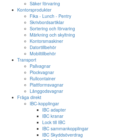
Säker förvaring
Kontorsprodukter
Fika - Lunch - Pentry
Skrivbordsartiklar
Sortering och förvaring
Märkning och skyltning
Kontorsmaskiner
Datortillbehör
Mobiltillbehör
Transport
Pallvagnar
Plockvagnar
Rullcontainer
Plattformsvagnar
Långgodsvagnar
Fråga direkt
IBC-kopplingar
IBC adapter
IBC kranar
Lock till IBC
IBC sammankopplingar
IBC Skyddsöverdrag