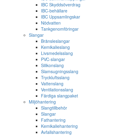
IBC Skyddsöverdrag
IBC-behållare
IBC Uppsamlingskar
Nödvatten
Tankgenomföringar
Slangar
Bränsleslangar
Kemikalieslang
Livsmedelsslang
PVC-slangar
Silikonslang
Slamsugningsslang
Tryckluftsslang
Vattenslang
Ventilationsslang
Färdiga slangpaket
Miljöhantering
Slangtillbehör
Slangar
Fathantering
Kemikaliehantering
Avfallshantering