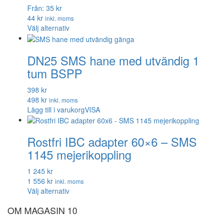
Från: 35 kr
44 kr
inkl. moms
Den
Välj alternativ
här
produkten
DN25 SMS hane med utvändig 1
har
flera
tum BSPP
varianter.
De
398 kr
olika
498 kr
inkl. moms
alternativen
Lägg till i varukorg
VISA
kan
väljas
på
Rostfri IBC adapter 60×6 – SMS
produktsidan
1145 mejerikoppling
1 245 kr
1 556 kr
inkl. moms
Den
Välj alternativ
här
OM MAGASIN 10
produkten
har