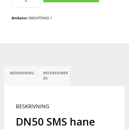
SMS
hane
med
Artikelnr:
SMSHF50AG-1
utvändig
2
tum
BSPP
mängd
BESKRIVNING
RECENSIONER
(0)
BESKRIVNING
DN50 SMS hane