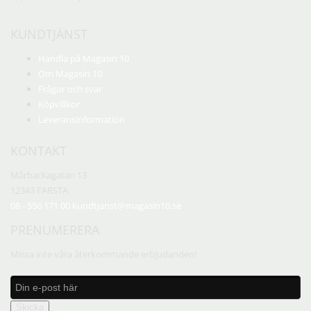
KUNDTJÄNST
Handla på Magasin 10
Om Magasin 10
Frågor och svar
Köpvillkor
Leveransinformation
KONTAKT
Mårbackagatan 13
12343 FARSTA
08 - 556 171 00
kundtjanst@magasin10.se
PRENUMERERA
Missa inte våra återkommande erbjudanden!
Skicka