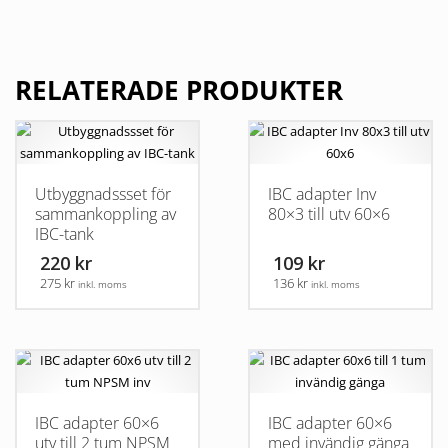
RELATERADE PRODUKTER
Utbyggnadssset för
IBC adapter Inv
sammankoppling av
80×3 till utv 60×6
IBC-tank
220 kr
109 kr
275 kr
136 kr
inkl. moms
inkl. moms
IBC adapter 60×6
IBC adapter 60×6
utv till 2 tum NPSM
med invändig gänga