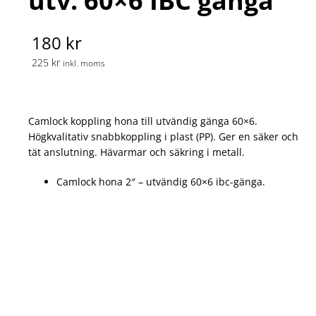
utv. 60×6 IBC gänga
180 kr
225 kr
inkl. moms
Camlock koppling hona till utvändig gänga 60×6.
Högkvalitativ snabbkoppling i plast (PP). Ger en säker och
tät anslutning. Hävarmar och säkring i metall.
Camlock hona 2″ – utvändig 60×6 ibc-gänga.