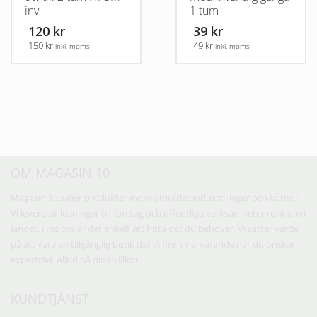
inv
1 tum
120 kr
39 kr
150 kr
49 kr
inkl. moms
inkl. moms
OM MAGASIN 10
Magasin 10 säljer produkter inom området industri, lager och kontor.
Vi levererar lösningar till företag och offentliga verksamheter runt om i
landet. Hos oss är det enkelt att hitta det du behöver. Vi sätter värde
på att vara en tillgänglig butik där vi finns närvarande när du önskar
expertråd. Alltid på dina villkor.
KUNDTJÄNST