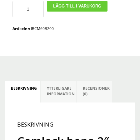
Camlock
LÄGG TILL I VARUKORG
hona
2
´
Artikelnr:
IBCM60B200
-
utv.
60x6
IBC
gänga
mängd
BESKRIVNING
YTTERLIGARE
RECENSIONER
INFORMATION
(0)
BESKRIVNING