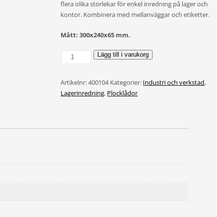
flera olika storlekar för enkel inredning på lager och
kontor. Kombinera med mellanväggar och etiketter.
Mått: 300x240x65 mm.
Lagerlåda
Lägg till i varukorg
Midi
324
Artikelnr:
400104
Kategorier:
Industri och verkstad
,
mängd
Lagerinredning
,
Plocklådor