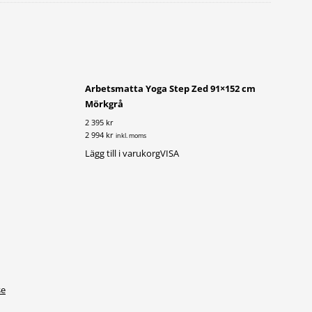
Arbetsmatta Yoga Step Zed 91×152 cm
Mörkgrå
2 395 kr
2 994 kr
inkl. moms
Lägg till i varukorg
VISA
se