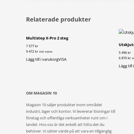
Relaterade produkter
Multistep X-Pro 2 steg
Utskjut
7 577 kr
9 472 kr
inkl. moms
5 496 kr
6 870 kr
i
Lägg till i varukorg
VISA
Lägg till
OM MAGASIN 10
Magasin 10 säljer produkter inom området
industri, lager och kontor. Vi levererar lösningar till
företag och offentliga verksamheter runt om i
landet. Hos oss är det enkelt att hitta det du
behöver. Vi sätter värde på att vara en tillgänglig