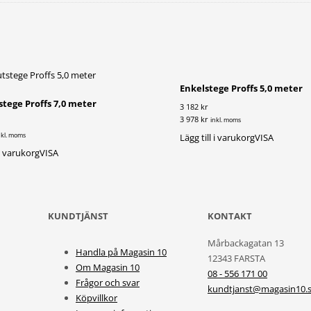
Enkelstege Proffs 5,0 meter
stege Proffs 7,0 meter
3 182 kr
3 978 kr
inkl. moms
nkl. moms
Lägg till i varukorg
VISA
 i varukorg
VISA
KUNDTJÄNST
KONTAKT
Mårbackagatan 13
Handla på Magasin 10
12343 FARSTA
Om Magasin 10
08 - 556 171 00
Frågor och svar
kundtjanst@magasin10.
Köpvillkor