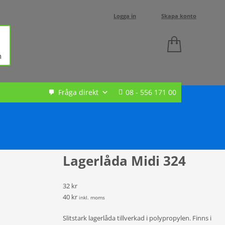
Logga in
Skapa konto
h
Fråga direkt
08 - 556 171 00
Lagerlåda Midi 324
32 kr
40 kr
inkl. moms
Slitstark lagerlåda tillverkad i polypropylen. Finns i