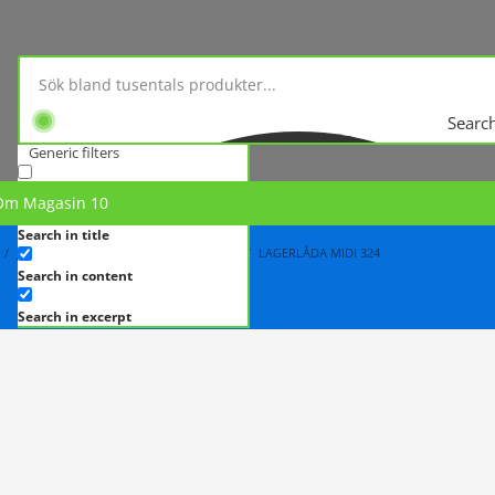
Searc
Generic filters
Exact matches only
Om Magasin 10
Search in title
FÖRVARINGSBACKAR
PLOCKLÅDOR
LAGERLÅDA MIDI 324
Search in content
Search in excerpt