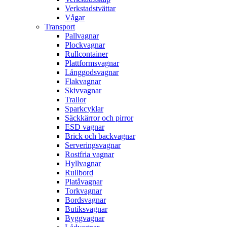
Verkstadstvättar
Vågar
Transport
Pallvagnar
Plockvagnar
Rullcontainer
Plattformsvagnar
Långgodsvagnar
Flakvagnar
Skivvagnar
Trallor
Sparkcyklar
Säckkärror och pirror
ESD vagnar
Brick och backvagnar
Serveringsvagnar
Rostfria vagnar
Hyllvagnar
Rullbord
Platåvagnar
Torkvagnar
Bordsvagnar
Butiksvagnar
Byggvagnar