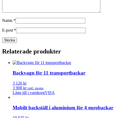
Namn
*
E-post
*
Relaterade produkter
Backvagn för 11 transportbackar
3 126 kr
3 908 kr
inkl. moms
Lägg till i varukorg
VISA
Mobilt backställ i aluminium för 4 eurobackar
10 625 kr