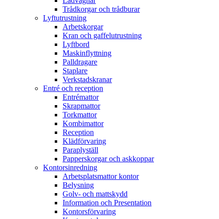
Lådvagnar
Trådkorgar och trådburar
Lyftutrustning
Arbetskorgar
Kran och gaffelutrustning
Lyftbord
Maskinflyttning
Palldragare
Staplare
Verkstadskranar
Entré och reception
Entrémattor
Skrapmattor
Torkmattor
Kombimattor
Reception
Klädförvaring
Paraplyställ
Papperskorgar och askkoppar
Kontorsinredning
Arbetsplatsmattor kontor
Belysning
Golv- och mattskydd
Information och Presentation
Kontorsförvaring