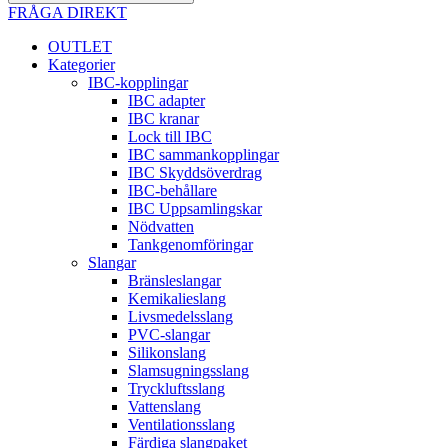
FRÅGA DIREKT
OUTLET
Kategorier
IBC-kopplingar
IBC adapter
IBC kranar
Lock till IBC
IBC sammankopplingar
IBC Skyddsöverdrag
IBC-behållare
IBC Uppsamlingskar
Nödvatten
Tankgenomföringar
Slangar
Bränsleslangar
Kemikalieslang
Livsmedelsslang
PVC-slangar
Silikonslang
Slamsugningsslang
Tryckluftsslang
Vattenslang
Ventilationsslang
Färdiga slangpaket