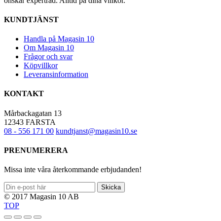
önskar expertråd. Alltid på dina villkor.
KUNDTJÄNST
Handla på Magasin 10
Om Magasin 10
Frågor och svar
Köpvillkor
Leveransinformation
KONTAKT
Mårbackagatan 13
12343 FARSTA
08 - 556 171 00
kundtjanst@magasin10.se
PRENUMERERA
Missa inte våra återkommande erbjudanden!
Skicka
© 2017 Magasin 10 AB
TOP