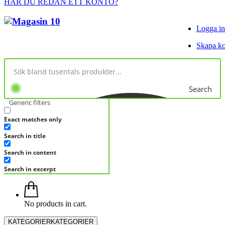
HAR DU REDAN ETT KONTO?
Logga in
Skapa k
Search
Generic filters
Exact matches only
Search in title
Search in content
Search in excerpt
No products in cart.
KATEGORIER
KATEGORIER