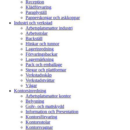
Reception
Klädförvaring
Paraplyställ
Papperskorgar och askkoppar
Industri och verkstad
Arbetsplatsmattor industri
Arbetsstolar
Backställ
Hinkar och tunnor
Lagerinredning
Förvaringsbackar
Lagermärkning
Pack och emballage
Stegar och plattformar
Verkstadsskåp
Verkstadstvättar
Vågar
Kontorsinredning
Arbetsplatsmattor kontor
Belysning
Golv- och mattskydd
Information och Presentation
Kontorsförvaring
Kontorsstolar
Kontorsvagnar