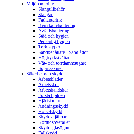
Miljöhantering
Slangtillbehör
Slangar
Fathantering
Kemikaliehantering
Avfallshantering
Städ och hygien
Personlig hygien
Torkpapper
Sandbehållare - Sandlådor
Högtryckstvättar
Våt- och torrdammsugare
Sopmaskiner
Säkerhet och skydd
Arbetskläder
Arbetsskor
Arbetshandskar
Första hjälpen
Hjärtstartare
Andningsskydd
Hörselskydd
Skyddshjälmar
Korttidsoveraller
Skyddsglasögon
Fallskydd