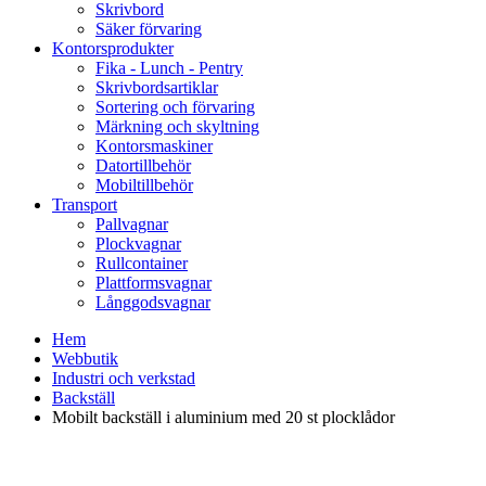
Skrivbord
Säker förvaring
Kontorsprodukter
Fika - Lunch - Pentry
Skrivbordsartiklar
Sortering och förvaring
Märkning och skyltning
Kontorsmaskiner
Datortillbehör
Mobiltillbehör
Transport
Pallvagnar
Plockvagnar
Rullcontainer
Plattformsvagnar
Långgodsvagnar
Hem
Webbutik
Industri och verkstad
Backställ
Mobilt backställ i aluminium med 20 st plocklådor