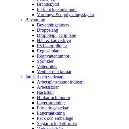
Brandskydd
Fick- och pannlampor
Varnings- & upplysningsskyltar
Bevattning
Bevattningstimers
Droppslang
Dropptejp - Drip tape
Hål- & kapverktyg
PVC-kopplingar
Regnsamlare
Regnvattentunnor
Sprinkler
Vattenfilter
Ventiler och kranar
Industri och verkstad
Arbetsplatsmattor industri
Arbetsstolar
Backställ
Hinkar och tunnor
Lagerinredning
Förvaringsbackar
Lagermärkning
Pack och emballage
Stegar och plattformar
Verkstadsskåp