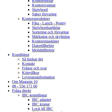
Kontorsstolar
Kontorsvagnar
Skrivbord
Säker förvaring
Kontorsprodukter
Fika - Lunch - Pentry
Skrivbordsartiklar
Sortering och förvaring
Märkning och skyltning
Kontorsmaskiner
Datortillbehör
Mobiltillbehör
Kundtjänst
Så funkar det
Kontakt
Frågor och svar
Köpvillkor
Leveransinformation
Om Magasin 10
08 - 556 171 00
Fråga direkt
IBC-kopplingar
IBC adapter
IBC kranar
Lock till IBC