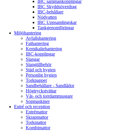
IBC sammankopplingar
IBC Skyddsöverdrag
IBC-behållare
Nödvatten
IBC Uppsamlingskar
Tankgenomföringar
Miljöhantering
Avfallshantering
Fathantering
Kemikaliehantering
IBC-kopplingar
Slangar
Slangtillbehör
Städ och hygien
Personlig hygien
Torkpapper
Sandbehållare - Sandlådor
Högtryckstvättar
Våt- och torrdammsugare
Sopmaskiner
Entré och reception
Entrémattor
Skrapmattor
Torkmattor
Kombimattor