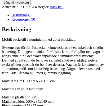
backställ
Lägg till i varukorg
i
Artikelnr:
SR.L.5214
Kategori:
Backställ
aluminium
med
Beskrivning
20
Recensioner (0)
st
plocklådor
Beskrivning
mängd
Mobilt backställ i aluminium med 20 st plocklådor
Systemvagn för förrådsbackar kännetecknas av en enkel och smidig
hantering. Dom genomtänkta förrådsbackarna för hyllor och vagnar
hängs enkelt in i det exakt anpassade aluminiumprofilsystemet.
Därmed är allt som du behöver i arbetet alltid översiktligt sorterat,
exakt på den plats där du behöver delarna. Vagnen är konstruerad av
aluminiumprofil som klarar hög belastning. Vagnen levereras med
lättrullade, låsbara hjul med gummibeläggning.
Mått: B x L x H 112 x 65 x 135 cm
Material i vagn: Aluminium
Material plastlådor: PP
Mått plastlådor: 500x234x140 mm
Plocköppning: 176×87 mm