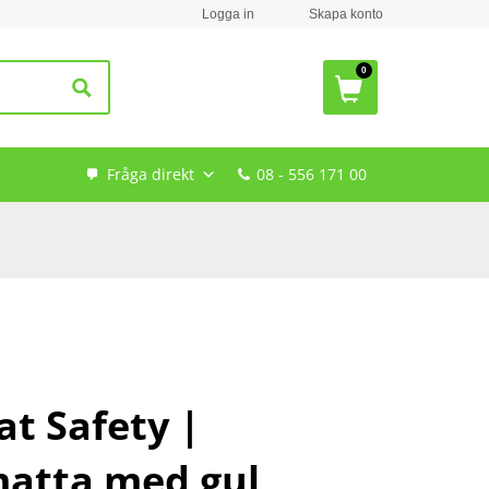
Logga in
Skapa konto
Fråga direkt
08 - 556 171 00
t Safety |
atta med gul