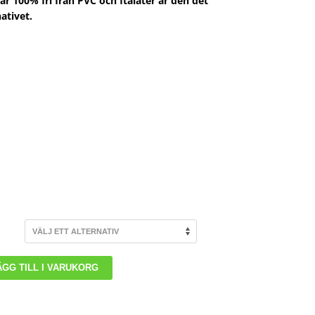
r 100% fri från PVC och ftalater är den det
nativet.
ÄGG TILL I VARUKORG