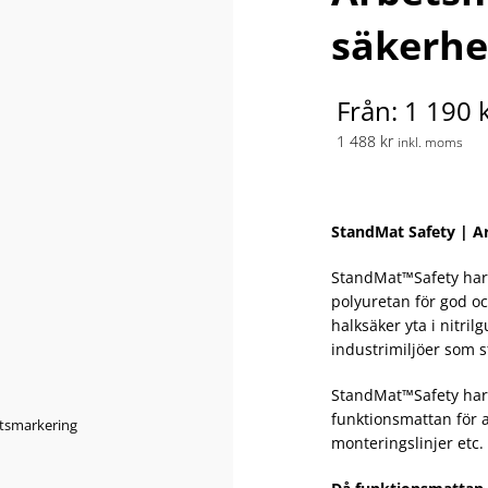
säkerhe
Från: 1 190 
1 488 kr
inkl. moms
StandMat Safety | A
StandMat™Safety har 
polyuretan för god 
halksäker yta i nitri
industrimiljöer som st
StandMat™Safety har 
funktionsmattan för 
monteringslinjer etc.