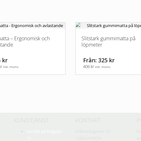
atta – Ergonomisk och
Slitstark gummimatta på
stande
löpmeter
 kr
Från: 325 kr
kr
406 kr
inkl. moms
inkl. moms
Den
här
produkten
har
flera
varianter.
KUNDTJÄNST
KONTAKT
P
De
olika
Handla på Magasin
Mårbackagatan 13
Mi
alternativen
10
12343 FARSTA
er
kan