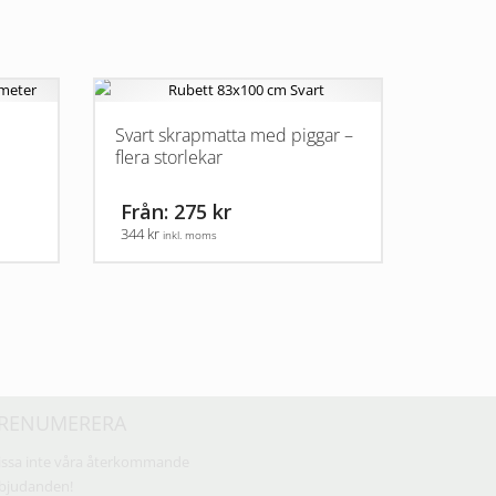
Svart skrapmatta med piggar –
flera storlekar
Från: 275 kr
344 kr
inkl. moms
Den
här
produkten
har
flera
varianter.
RENUMERERA
De
olika
ssa inte våra återkommande
alternativen
bjudanden!
kan