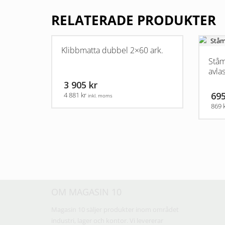
RELATERADE PRODUKTER
Klibbmatta dubbel 2×60 ark.
Ståm
avla
3 905 kr
695
4 881 kr
inkl. moms
869 
OM MAGASIN 10
Magasin 10 säljer produkter inom området
industri, lager och kontor. Vi levererar