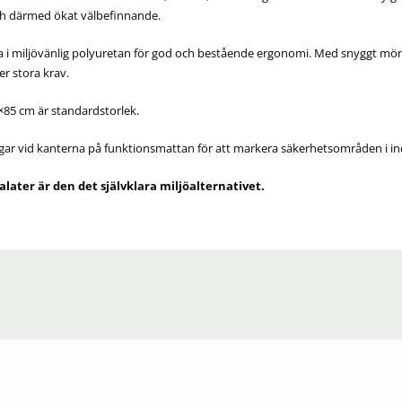
ch därmed ökat välbefinnande.
i miljövänlig polyuretan för god och bestående ergonomi. Med snyggt mönst
er stora krav.
0×85 cm är standardstorlek.
r vid kanterna på funktionsmattan för att markera säkerhetsområden i indu
alater är den det självklara miljöalternativet.