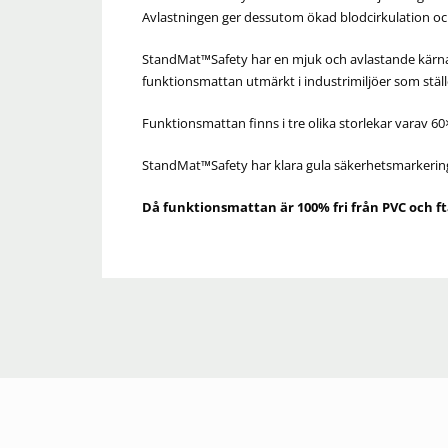
Avlastningen ger dessutom ökad blodcirkulation o
StandMat™Safety har en mjuk och avlastande kärna 
funktionsmattan utmärkt i industrimiljöer som ställ
Funktionsmattan finns i tre olika storlekar varav 6
StandMat™Safety har klara gula säkerhetsmarkeringa
Då funktionsmattan är
100% fri från PVC och ft