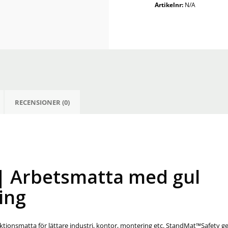
Artikelnr:
N/A
med
gul
säkerhetsmarkering
mängd
RECENSIONER (0)
| Arbetsmatta med gul
ing
ionsmatta för lättare industri, kontor, montering etc. StandMat™Safety ger 