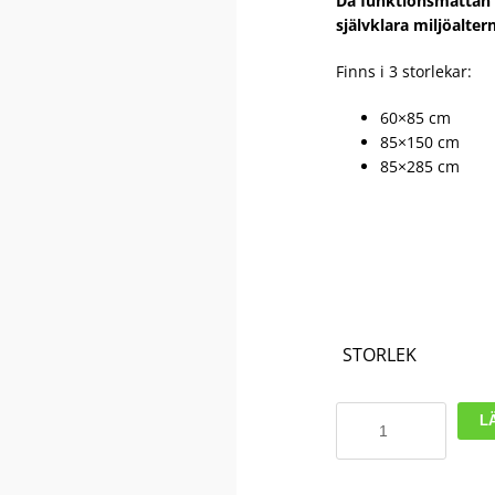
Då funktionsmattan ä
självklara miljöalter
Finns i 3 storlekar:
60×85 cm
85×150 cm
85×285 cm
STORLEK
StandMat
L
Safety
|
Arbetsmatta