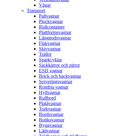
Vågar
Transport
Pallvagnar
Plockvagnar
Rullcontainer
Plattformsvagnar
Långgodsvagnar
Flakvagnar
Skivvagnar
Trallor
Sparkcyklar
Säckkärror och pirror
ESD vagnar
Brick och backvagnar
Serveringsvagnar
Rostfria vagnar
Hyllvagnar
Rullbord
Platåvagnar
Torkvagnar
Bordsvagnar
Butiksvagnar
Byggvagnar
Lådvagnar