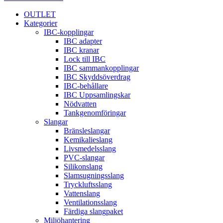
OUTLET
Kategorier
IBC-kopplingar
IBC adapter
IBC kranar
Lock till IBC
IBC sammankopplingar
IBC Skyddsöverdrag
IBC-behållare
IBC Uppsamlingskar
Nödvatten
Tankgenomföringar
Slangar
Bränsleslangar
Kemikalieslang
Livsmedelsslang
PVC-slangar
Silikonslang
Slamsugningsslang
Tryckluftsslang
Vattenslang
Ventilationsslang
Färdiga slangpaket
Miljöhantering