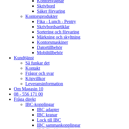
Kontorsvagnar
Skrivbord
Säker förvaring
Kontorsprodukter
Fika - Lunch - Pentry
Skrivbordsartiklar
Sortering och förvaring
Märkning och skyltning
Kontorsmaskiner
Datortillbehör
Mobiltillbehör
Kundtjänst
Så funkar det
Kontakt
Frågor och svar
Köpvillkor
Leveransinformation
Om Magasin 10
08 - 556 171 00
Fråga direkt
IBC-kopplingar
IBC adapter
IBC kranar
Lock till IBC
IBC sammankopplingar