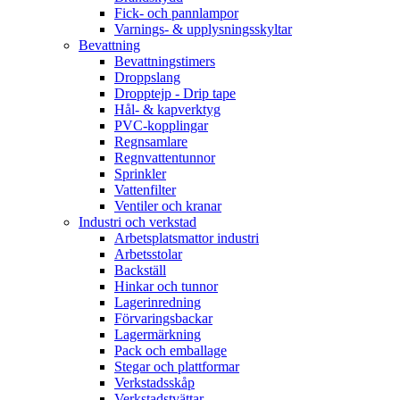
Fick- och pannlampor
Varnings- & upplysningsskyltar
Bevattning
Bevattningstimers
Droppslang
Dropptejp - Drip tape
Hål- & kapverktyg
PVC-kopplingar
Regnsamlare
Regnvattentunnor
Sprinkler
Vattenfilter
Ventiler och kranar
Industri och verkstad
Arbetsplatsmattor industri
Arbetsstolar
Backställ
Hinkar och tunnor
Lagerinredning
Förvaringsbackar
Lagermärkning
Pack och emballage
Stegar och plattformar
Verkstadsskåp
Verkstadstvättar