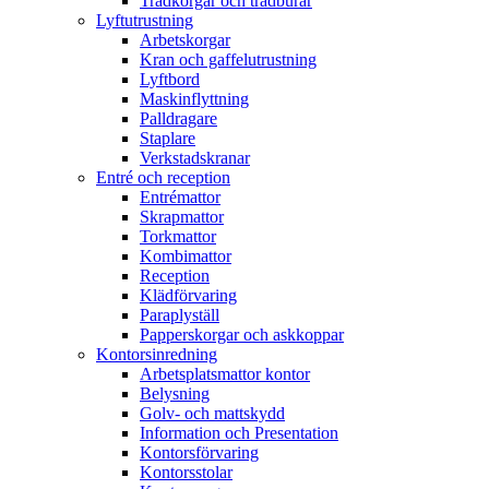
Trådkorgar och trådburar
Lyftutrustning
Arbetskorgar
Kran och gaffelutrustning
Lyftbord
Maskinflyttning
Palldragare
Staplare
Verkstadskranar
Entré och reception
Entrémattor
Skrapmattor
Torkmattor
Kombimattor
Reception
Klädförvaring
Paraplyställ
Papperskorgar och askkoppar
Kontorsinredning
Arbetsplatsmattor kontor
Belysning
Golv- och mattskydd
Information och Presentation
Kontorsförvaring
Kontorsstolar