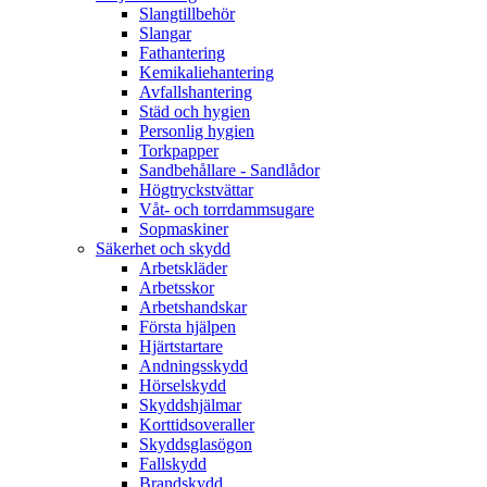
Slangtillbehör
Slangar
Fathantering
Kemikaliehantering
Avfallshantering
Städ och hygien
Personlig hygien
Torkpapper
Sandbehållare - Sandlådor
Högtryckstvättar
Våt- och torrdammsugare
Sopmaskiner
Säkerhet och skydd
Arbetskläder
Arbetsskor
Arbetshandskar
Första hjälpen
Hjärtstartare
Andningsskydd
Hörselskydd
Skyddshjälmar
Korttidsoveraller
Skyddsglasögon
Fallskydd
Brandskydd