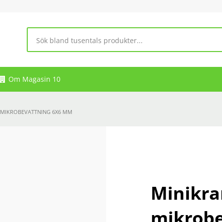
Om Magasin 10
L MIKROBEVATTNING 6X6 MM
Minikran
mikrob