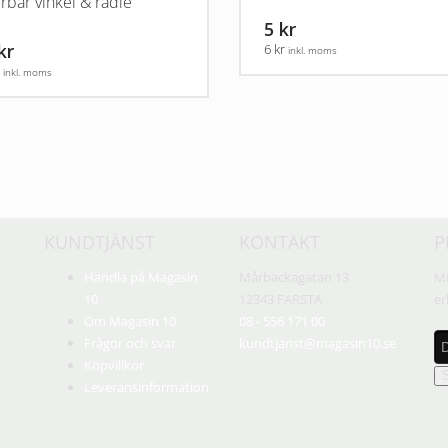
erbar vinkel & radie
5 kr
kr
6 kr
inkl. moms
r
inkl. moms
KUNDTJÄNST
KONTAKT
P
Handla på Magasin
Mårbackagatan 13
Mi
10
12343 FARSTA
er
Om Magasin 10
08 - 556 171 00
Frågor och svar
kundtjanst@magasin10.se
Köpvillkor
Leveransinformation