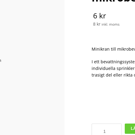
6 kr
8 kr
inkl. moms
Minikran till mikrob
I ett bevattningssys
individuella sprinkle
trasigt del eller rikta
Minikran
L
till