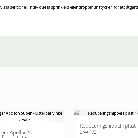
sa sektioner, individuella sprinklers eller droppmunstycken för att åtgärda lä
Reduceringsnippel i plast
3/4×1/2
nger Apollon Super –