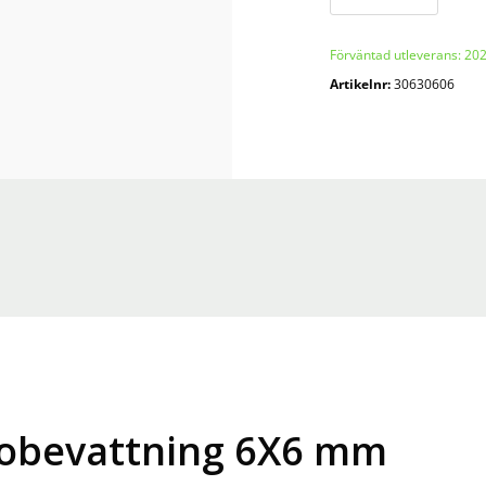
mikrobevattning
6X6
Förväntad utleverans: 20
mm
Artikelnr:
30630606
mängd
krobevattning 6X6 mm