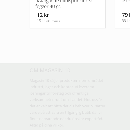
hÃ¤ngande minisprinkler &
Just
fogger 40 gr.
12 kr
79 
15 kr
99 k
inkl. moms
OM MAGASIN 10
Magasin 10 säljer produkter inom området
industri, lager och kontor. Vi levererar
lösningar till företag och offentliga
verksamheter runt om i landet. Hos oss är
det enkelt att hitta det du behöver. Vi sätter
värde på att vara en tillgänglig butik där vi
finns närvarande när du önskar expertråd.
Alltid på dina villkor.