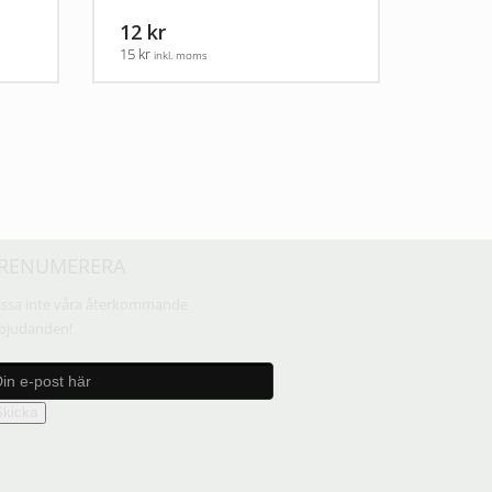
12 kr
15 kr
inkl. moms
RENUMERERA
ssa inte våra återkommande
bjudanden!
Skicka