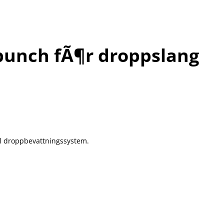
punch fÃ¶r droppslang
ill droppbevattningssystem.