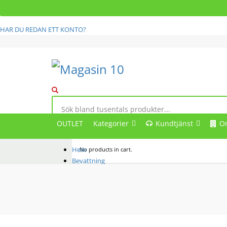
HAR DU REDAN ETT KONTO?
OUTLET
Kategorier
Kundtjänst
O
Hem
No products in cart.
Bevattning
Hål- & kapverktyg
8 mm hÃ¥ltagare – punch fÃ¶r droppslang