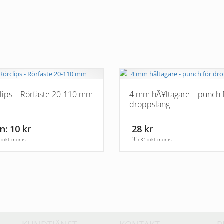
lips – Rörfäste 20-110 mm
4 mm hÃ¥ltagare – punch 
droppslang
n: 10 kr
28 kr
r
35 kr
inkl. moms
inkl. moms
en
.