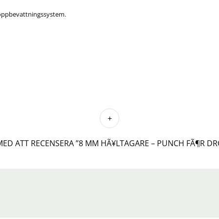
droppbevattningssystem.
 MED ATT RECENSERA ”8 MM HÃ¥LTAGARE – PUNCH FÃ¶R D