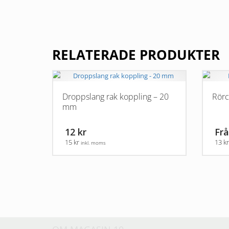
RELATERADE PRODUKTER
Droppslang rak koppling – 20
Rörc
mm
12 kr
Frå
15 kr
13 k
inkl. moms
Den
här
produkt
har
flera
varianter
De