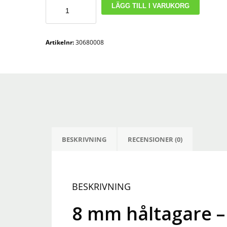
8
LÄGG TILL I VARUKORG
mm
hÃ¥ltagare
-
Artikelnr:
30680008
punch
fÃ¶r
droppslang
mängd
BESKRIVNING
RECENSIONER (0)
BESKRIVNING
8 mm håltagare –