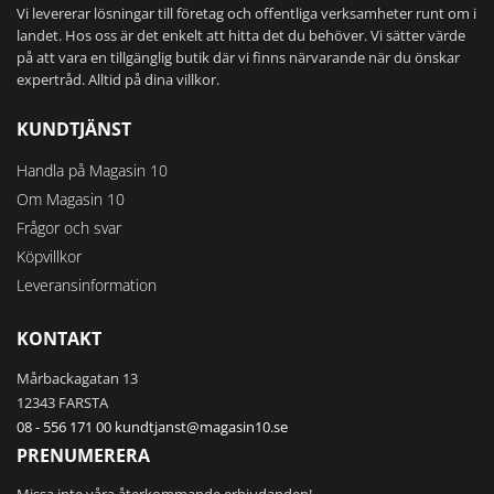
Vi levererar lösningar till företag och offentliga verksamheter runt om i
landet. Hos oss är det enkelt att hitta det du behöver. Vi sätter värde
på att vara en tillgänglig butik där vi finns närvarande när du önskar
expertråd. Alltid på dina villkor.
KUNDTJÄNST
Handla på Magasin 10
Om Magasin 10
Frågor och svar
Köpvillkor
Leveransinformation
KONTAKT
Mårbackagatan 13
12343 FARSTA
08 - 556 171 00
kundtjanst@magasin10.se
PRENUMERERA
Missa inte våra återkommande erbjudanden!