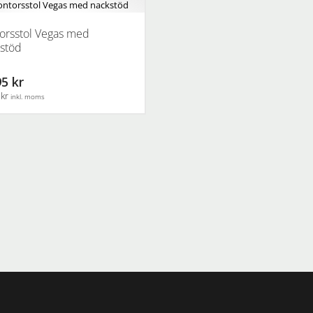
orsstol Vegas med
stöd
5 kr
 kr
inkl. moms