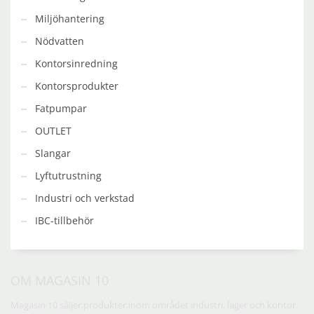
Miljöhantering
Nödvatten
Kontorsinredning
Kontorsprodukter
Fatpumpar
OUTLET
Slangar
Lyftutrustning
Industri och verkstad
IBC-tillbehör
OM MAGASIN 10
Magasin 10 säljer produkter inom området industri, lager och kontor.