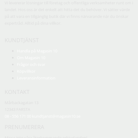
Vi levererar lösningar till företag och offentliga verksamheter runt om i
landet. Hos oss är det enkelt att hitta det du behöver. Vi sätter värde
på att vara en tillgänglig butik där vi finns närvarande när du önskar
expertråd. Alltid på dina villkor.
KUNDTJÄNST
Handla på Magasin 10
Om Magasin 10
Frågor och svar
Köpvillkor
Leveransinformation
KONTAKT
Mårbackagatan 13
12343 FARSTA
08 - 556 171 00
kundtjanst@magasin10.se
PRENUMERERA
Missa inte våra återkommande erbjudanden!