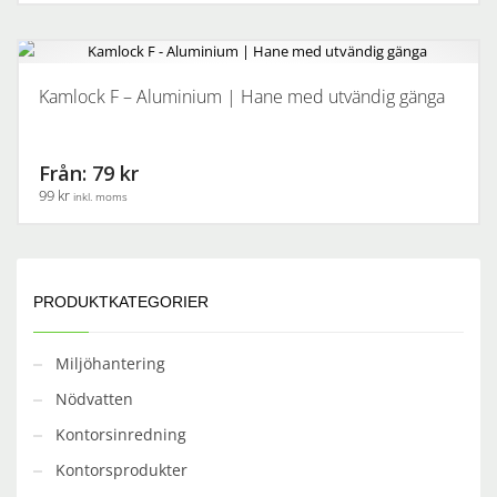
kan
Den
väljas
här
på
produkten
produktsidan
har
Kamlock F – Aluminium | Hane med utvändig gänga
flera
varianter.
De
Från: 79 kr
olika
99 kr
inkl. moms
alternativen
kan
Den
väljas
här
på
produkten
PRODUKTKATEGORIER
produktsidan
har
flera
varianter.
Miljöhantering
De
Nödvatten
olika
alternativen
Kontorsinredning
kan
Kontorsprodukter
väljas