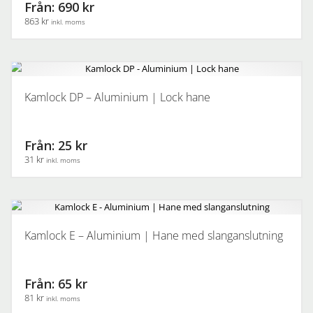
De
Från: 690 kr
olika
863 kr
inkl. moms
alternativen
kan
Den
väljas
här
på
produkten
produktsidan
har
Kamlock DP – Aluminium | Lock hane
flera
varianter.
De
Från: 25 kr
olika
31 kr
inkl. moms
alternativen
kan
Den
väljas
här
på
produkten
produktsidan
har
Kamlock E – Aluminium | Hane med slanganslutning
flera
varianter.
De
Från: 65 kr
olika
81 kr
inkl. moms
alternativen