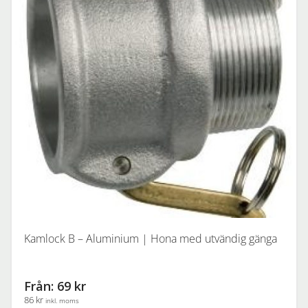
De
olika
alternativen
kan
väljas
på
produktsidan
Kamlock B – Aluminium | Hona med utvändig gänga
Från: 69 kr
86 kr
inkl. moms