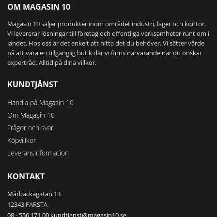
OM MAGASIN 10
Magasin 10 säljer produkter inom området industri, lager och kontor.
Vi levererar lösningar till företag och offentliga verksamheter runt om i
landet. Hos oss är det enkelt att hitta det du behöver. Vi sätter värde
på att vara en tillgänglig butik där vi finns närvarande när du önskar
expertråd. Alltid på dina villkor.
KUNDTJÄNST
Handla på Magasin 10
Om Magasin 10
Frågor och svar
Köpvillkor
Leveransinformation
KONTAKT
Mårbackagatan 13
12343 FARSTA
08 - 556 171 00
kundtjanst@magasin10.se