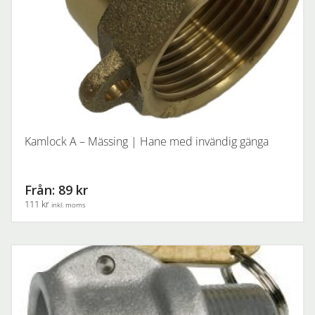
Kamlock A – Mässing | Hane med invändig gänga
Från: 89 kr
111 kr
inkl. moms
Den
här
produkten
har
flera
varianter.