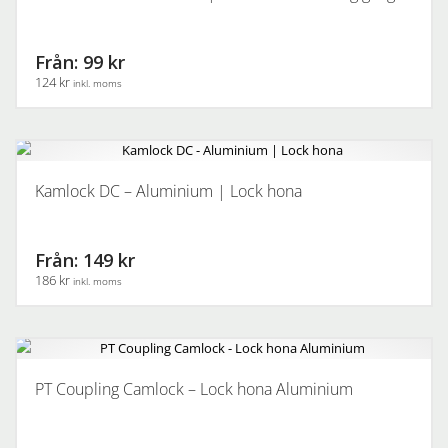
flera
varianter.
De
Från: 99 kr
olika
124 kr
inkl. moms
alternativen
kan
Den
väljas
här
på
produkten
produktsidan
har
Kamlock DC – Aluminium | Lock hona
flera
varianter.
De
Från: 149 kr
olika
186 kr
inkl. moms
alternativen
kan
Den
väljas
här
på
produkten
produktsidan
har
PT Coupling Camlock – Lock hona Aluminium
flera
varianter.