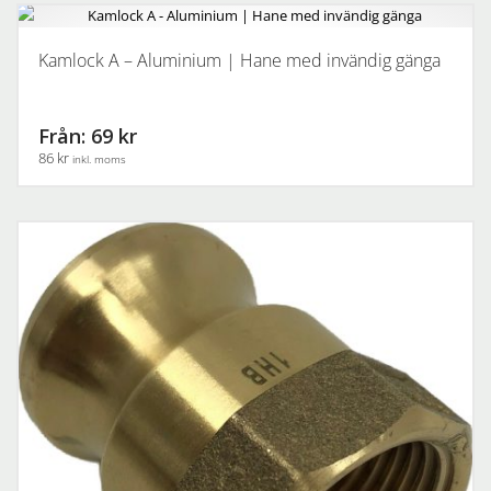
Kamlock A – Aluminium | Hane med invändig gänga
Från: 69 kr
86 kr
inkl. moms
Den
här
produkten
har
flera
varianter.
De
olika
alternativen
kan
väljas
på
produktsidan