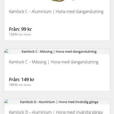
Kamlock C – Aluminium | Hona med slanganslutning
Från: 99 kr
124 kr
inkl. moms
Den
här
produkten
har
Kamlock C – Mässing | Hona med slanganslutning
flera
varianter.
De
Från: 149 kr
olika
186 kr
inkl. moms
alternativen
kan
Den
väljas
här
på
produkten
produktsidan
har
Kamlock D – Aluminium | Hona med invändig gänga