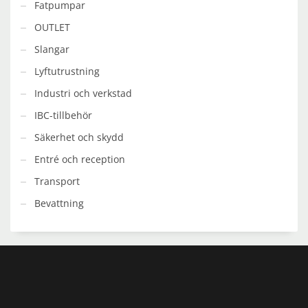
på
Fatpumpar
produktsidan
OUTLET
Slangar
Lyftutrustning
Industri och verkstad
IBC-tillbehör
Säkerhet och skydd
Entré och reception
Transport
Bevattning