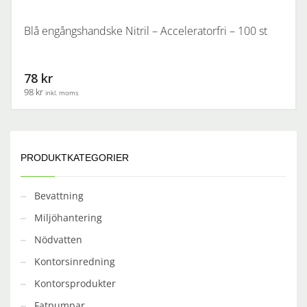
Blå engångshandske Nitril – Acceleratorfri – 100 st
78 kr
98 kr
inkl. moms
Den
här
produkten
PRODUKTKATEGORIER
har
flera
varianter.
Bevattning
De
Miljöhantering
olika
alternativen
Nödvatten
kan
Kontorsinredning
väljas
på
Kontorsprodukter
produktsidan
Fatpumpar