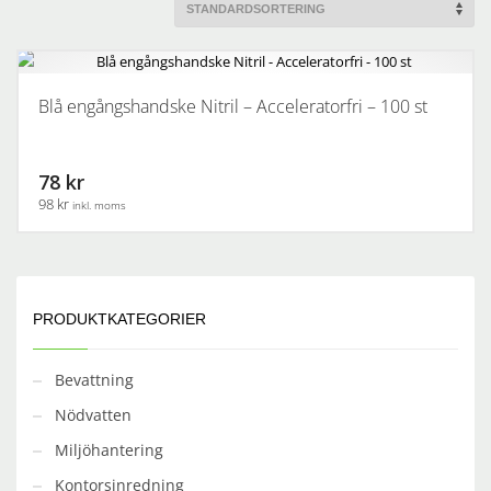
Blå engångshandske Nitril – Acceleratorfri – 100 st
78 kr
98 kr
inkl. moms
Den
här
produkten
har
PRODUKTKATEGORIER
flera
varianter.
Bevattning
De
olika
Nödvatten
alternativen
Miljöhantering
kan
Kontorsinredning
väljas