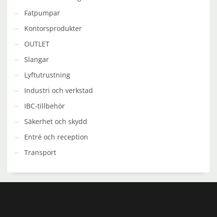
på
Fatpumpar
produktsidan
Kontorsprodukter
OUTLET
Slangar
Lyftutrustning
Industri och verkstad
IBC-tillbehör
Säkerhet och skydd
Entré och reception
Transport