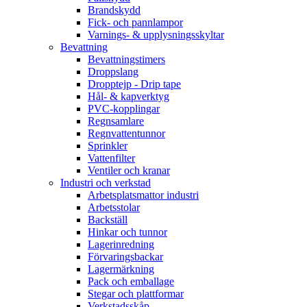
Brandskydd
Fick- och pannlampor
Varnings- & upplysningsskyltar
Bevattning
Bevattningstimers
Droppslang
Dropptejp - Drip tape
Hål- & kapverktyg
PVC-kopplingar
Regnsamlare
Regnvattentunnor
Sprinkler
Vattenfilter
Ventiler och kranar
Industri och verkstad
Arbetsplatsmattor industri
Arbetsstolar
Backställ
Hinkar och tunnor
Lagerinredning
Förvaringsbackar
Lagermärkning
Pack och emballage
Stegar och plattformar
Verkstadsskåp