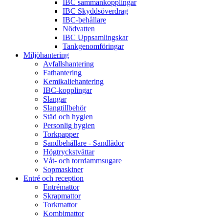
IBC sammankopplingar
IBC Skyddsöverdrag
IBC-behållare
Nödvatten
IBC Uppsamlingskar
Tankgenomföringar
Miljöhantering
Avfallshantering
Fathantering
Kemikaliehantering
IBC-kopplingar
Slangar
Slangtillbehör
Städ och hygien
Personlig hygien
Torkpapper
Sandbehållare - Sandlådor
Högtryckstvättar
Våt- och torrdammsugare
Sopmaskiner
Entré och reception
Entrémattor
Skrapmattor
Torkmattor
Kombimattor