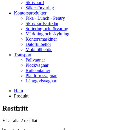
Skrivbord
Säker förvaring
Kontorsprodukter
Fika - Lunch - Pentry
Skrivbordsartiklar
Sortering och förvaring
Märkning och skyltning
Kontorsmaskiner
Datortillbehör
Mobiltillbehör
Transport
Pallvagnar
Plockvagnar
Rullcontainer
Plattformsvagnar
Långgodsvagnar
Hem
Produkt
Rostfritt
Visar alla 2 resultat