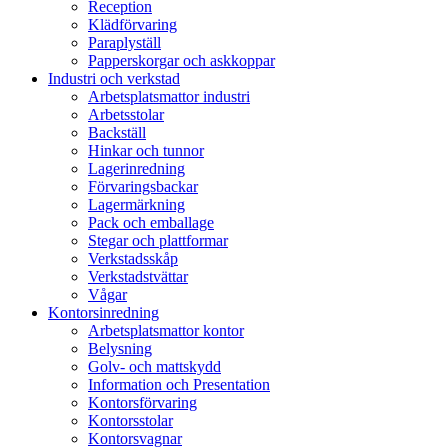
Reception
Klädförvaring
Paraplyställ
Papperskorgar och askkoppar
Industri och verkstad
Arbetsplatsmattor industri
Arbetsstolar
Backställ
Hinkar och tunnor
Lagerinredning
Förvaringsbackar
Lagermärkning
Pack och emballage
Stegar och plattformar
Verkstadsskåp
Verkstadstvättar
Vågar
Kontorsinredning
Arbetsplatsmattor kontor
Belysning
Golv- och mattskydd
Information och Presentation
Kontorsförvaring
Kontorsstolar
Kontorsvagnar