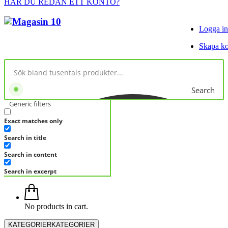
HAR DU REDAN ETT KONTO?
Logga in
Skapa k
Search
Generic filters
Exact matches only
Search in title
Search in content
Search in excerpt
No products in cart.
KATEGORIER
KATEGORIER