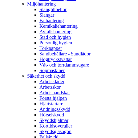
Miljöhantering
Slangtillbehör
Slangar
Fathantering
Kemikaliehantering
Avfallshantering
Städ och hygien
Personlig hygien
Torkpapper
Sandbehållare - Sandlådor
Högtryckstvättar
Våt- och torrdammsugare
Sopmaskiner
Säkerhet och skydd
Arbetskläder
Arbetsskor
Arbetshandskar
Första hjälpen
Hjärtstartare
Andningsskydd
Hörselskydd
Skyddshjälmar
Korttidsoveraller
Skyddsglasögon
Fallskydd