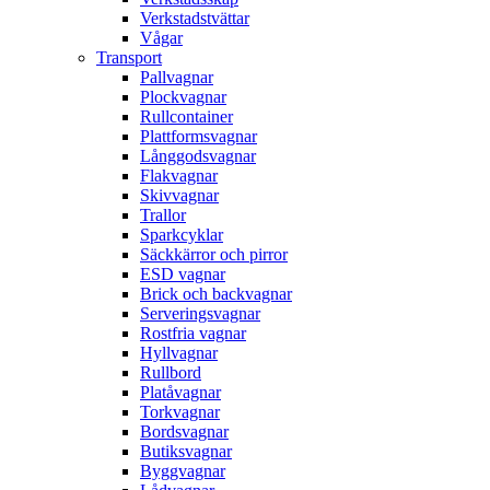
Verkstadstvättar
Vågar
Transport
Pallvagnar
Plockvagnar
Rullcontainer
Plattformsvagnar
Långgodsvagnar
Flakvagnar
Skivvagnar
Trallor
Sparkcyklar
Säckkärror och pirror
ESD vagnar
Brick och backvagnar
Serveringsvagnar
Rostfria vagnar
Hyllvagnar
Rullbord
Platåvagnar
Torkvagnar
Bordsvagnar
Butiksvagnar
Byggvagnar