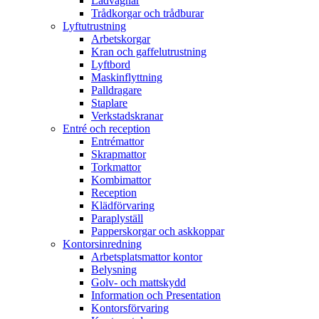
Lådvagnar
Trådkorgar och trådburar
Lyftutrustning
Arbetskorgar
Kran och gaffelutrustning
Lyftbord
Maskinflyttning
Palldragare
Staplare
Verkstadskranar
Entré och reception
Entrémattor
Skrapmattor
Torkmattor
Kombimattor
Reception
Klädförvaring
Paraplyställ
Papperskorgar och askkoppar
Kontorsinredning
Arbetsplatsmattor kontor
Belysning
Golv- och mattskydd
Information och Presentation
Kontorsförvaring