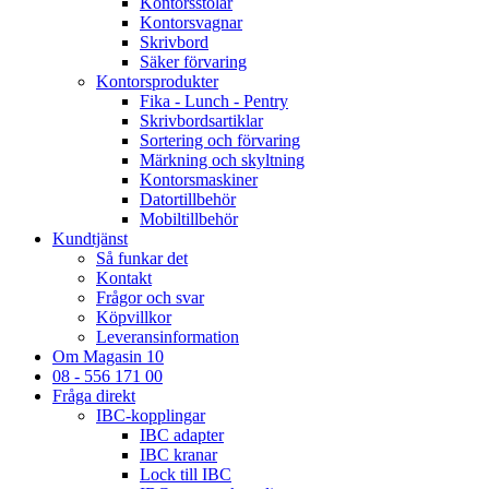
Kontorsstolar
Kontorsvagnar
Skrivbord
Säker förvaring
Kontorsprodukter
Fika - Lunch - Pentry
Skrivbordsartiklar
Sortering och förvaring
Märkning och skyltning
Kontorsmaskiner
Datortillbehör
Mobiltillbehör
Kundtjänst
Så funkar det
Kontakt
Frågor och svar
Köpvillkor
Leveransinformation
Om Magasin 10
08 - 556 171 00
Fråga direkt
IBC-kopplingar
IBC adapter
IBC kranar
Lock till IBC