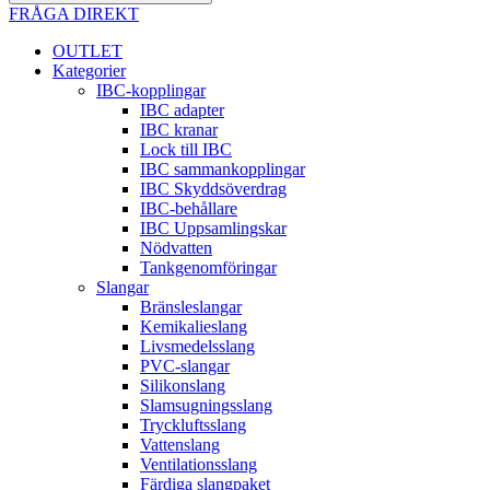
FRÅGA DIREKT
OUTLET
Kategorier
IBC-kopplingar
IBC adapter
IBC kranar
Lock till IBC
IBC sammankopplingar
IBC Skyddsöverdrag
IBC-behållare
IBC Uppsamlingskar
Nödvatten
Tankgenomföringar
Slangar
Bränsleslangar
Kemikalieslang
Livsmedelsslang
PVC-slangar
Silikonslang
Slamsugningsslang
Tryckluftsslang
Vattenslang
Ventilationsslang
Färdiga slangpaket