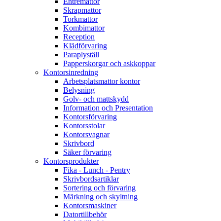
Entrémattor
Skrapmattor
Torkmattor
Kombimattor
Reception
Klädförvaring
Paraplyställ
Papperskorgar och askkoppar
Kontorsinredning
Arbetsplatsmattor kontor
Belysning
Golv- och mattskydd
Information och Presentation
Kontorsförvaring
Kontorsstolar
Kontorsvagnar
Skrivbord
Säker förvaring
Kontorsprodukter
Fika - Lunch - Pentry
Skrivbordsartiklar
Sortering och förvaring
Märkning och skyltning
Kontorsmaskiner
Datortillbehör