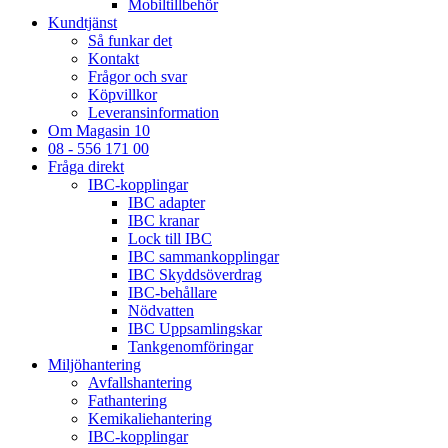
Mobiltillbehör
Kundtjänst
Så funkar det
Kontakt
Frågor och svar
Köpvillkor
Leveransinformation
Om Magasin 10
08 - 556 171 00
Fråga direkt
IBC-kopplingar
IBC adapter
IBC kranar
Lock till IBC
IBC sammankopplingar
IBC Skyddsöverdrag
IBC-behållare
Nödvatten
IBC Uppsamlingskar
Tankgenomföringar
Miljöhantering
Avfallshantering
Fathantering
Kemikaliehantering
IBC-kopplingar