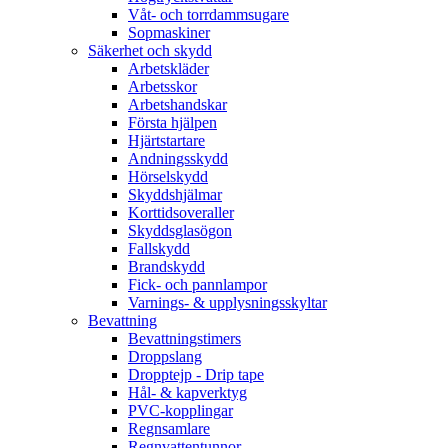
Våt- och torrdammsugare
Sopmaskiner
Säkerhet och skydd
Arbetskläder
Arbetsskor
Arbetshandskar
Första hjälpen
Hjärtstartare
Andningsskydd
Hörselskydd
Skyddshjälmar
Korttidsoveraller
Skyddsglasögon
Fallskydd
Brandskydd
Fick- och pannlampor
Varnings- & upplysningsskyltar
Bevattning
Bevattningstimers
Droppslang
Dropptejp - Drip tape
Hål- & kapverktyg
PVC-kopplingar
Regnsamlare
Regnvattentunnor