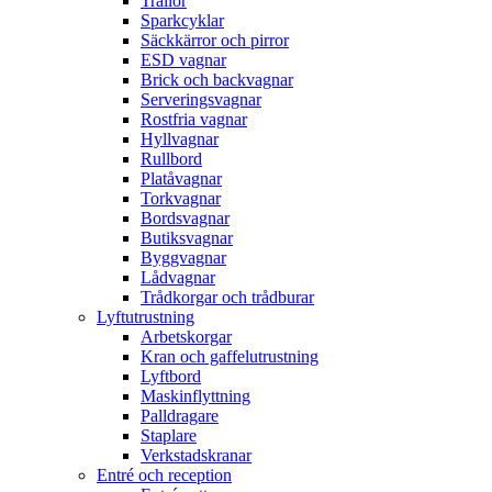
Trallor
Sparkcyklar
Säckkärror och pirror
ESD vagnar
Brick och backvagnar
Serveringsvagnar
Rostfria vagnar
Hyllvagnar
Rullbord
Platåvagnar
Torkvagnar
Bordsvagnar
Butiksvagnar
Byggvagnar
Lådvagnar
Trådkorgar och trådburar
Lyftutrustning
Arbetskorgar
Kran och gaffelutrustning
Lyftbord
Maskinflyttning
Palldragare
Staplare
Verkstadskranar
Entré och reception