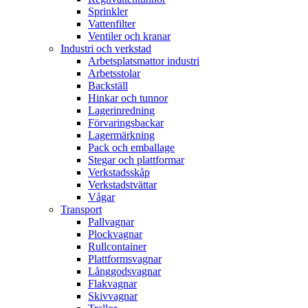
Sprinkler
Vattenfilter
Ventiler och kranar
Industri och verkstad
Arbetsplatsmattor industri
Arbetsstolar
Backställ
Hinkar och tunnor
Lagerinredning
Förvaringsbackar
Lagermärkning
Pack och emballage
Stegar och plattformar
Verkstadsskåp
Verkstadstvättar
Vågar
Transport
Pallvagnar
Plockvagnar
Rullcontainer
Plattformsvagnar
Långgodsvagnar
Flakvagnar
Skivvagnar