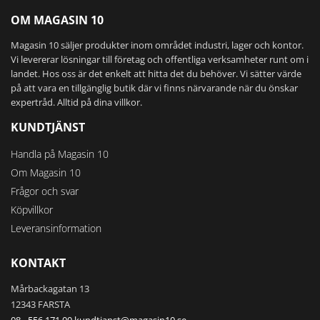
OM MAGASIN 10
Magasin 10 säljer produkter inom området industri, lager och kontor.
Vi levererar lösningar till företag och offentliga verksamheter runt om i
landet. Hos oss är det enkelt att hitta det du behöver. Vi sätter värde
på att vara en tillgänglig butik där vi finns närvarande när du önskar
expertråd. Alltid på dina villkor.
KUNDTJÄNST
Handla på Magasin 10
Om Magasin 10
Frågor och svar
Köpvillkor
Leveransinformation
KONTAKT
Mårbackagatan 13
12343 FARSTA
08 - 556 171 00
kundtjanst@magasin10.se