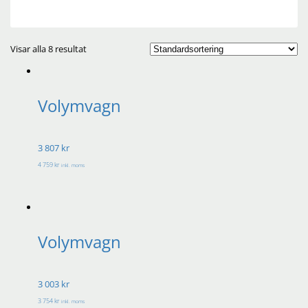
Visar alla 8 resultat
Volymvagn
3 807 kr
4 759 kr
inkl. moms
Volymvagn
3 003 kr
3 754 kr
inkl. moms