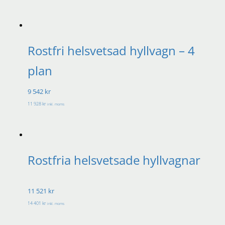
Rostfri helsvetsad hyllvagn – 4
plan
9 542 kr
11 928 kr
inkl. moms
Rostfria helsvetsade hyllvagnar
11 521 kr
14 401 kr
inkl. moms