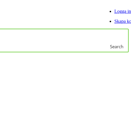
Logga in
Skapa k
Search