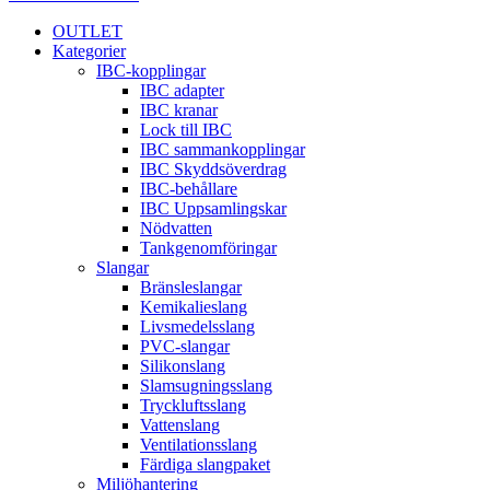
OUTLET
Kategorier
IBC-kopplingar
IBC adapter
IBC kranar
Lock till IBC
IBC sammankopplingar
IBC Skyddsöverdrag
IBC-behållare
IBC Uppsamlingskar
Nödvatten
Tankgenomföringar
Slangar
Bränsleslangar
Kemikalieslang
Livsmedelsslang
PVC-slangar
Silikonslang
Slamsugningsslang
Tryckluftsslang
Vattenslang
Ventilationsslang
Färdiga slangpaket
Miljöhantering