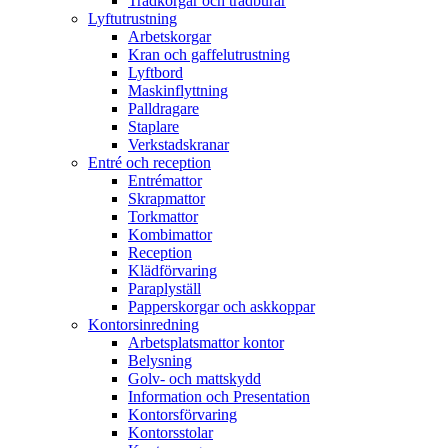
Trådkorgar och trådburar
Lyftutrustning
Arbetskorgar
Kran och gaffelutrustning
Lyftbord
Maskinflyttning
Palldragare
Staplare
Verkstadskranar
Entré och reception
Entrémattor
Skrapmattor
Torkmattor
Kombimattor
Reception
Klädförvaring
Paraplyställ
Papperskorgar och askkoppar
Kontorsinredning
Arbetsplatsmattor kontor
Belysning
Golv- och mattskydd
Information och Presentation
Kontorsförvaring
Kontorsstolar