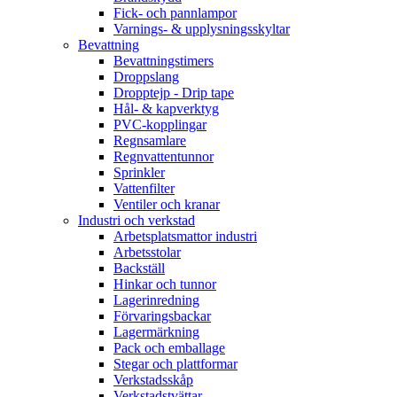
Fick- och pannlampor
Varnings- & upplysningsskyltar
Bevattning
Bevattningstimers
Droppslang
Dropptejp - Drip tape
Hål- & kapverktyg
PVC-kopplingar
Regnsamlare
Regnvattentunnor
Sprinkler
Vattenfilter
Ventiler och kranar
Industri och verkstad
Arbetsplatsmattor industri
Arbetsstolar
Backställ
Hinkar och tunnor
Lagerinredning
Förvaringsbackar
Lagermärkning
Pack och emballage
Stegar och plattformar
Verkstadsskåp
Verkstadstvättar