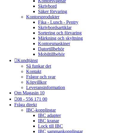
Kontorsvagnar
Skrivbord
Säker förvaring
Kontorsprodukter
Fika - Lunch - Pentry
Skrivbordsartiklar
Sortering och förvaring
Märkning och skyltning
Kontorsmaskiner
Datortillbehör
Mobiltillbehör
Kundtjänst
Så funkar det
Kontakt
Frågor och svar
Köpvillkor
Leveransinformation
Om Magasin 10
08 - 556 171 00
Fråga direkt
IBC-kopplingar
IBC adapter
IBC kranar
Lock till IBC
IBC sammankopplingar