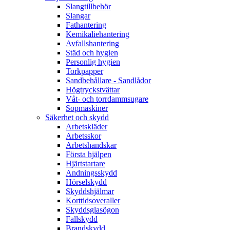
Slangtillbehör
Slangar
Fathantering
Kemikaliehantering
Avfallshantering
Städ och hygien
Personlig hygien
Torkpapper
Sandbehållare - Sandlådor
Högtryckstvättar
Våt- och torrdammsugare
Sopmaskiner
Säkerhet och skydd
Arbetskläder
Arbetsskor
Arbetshandskar
Första hjälpen
Hjärtstartare
Andningsskydd
Hörselskydd
Skyddshjälmar
Korttidsoveraller
Skyddsglasögon
Fallskydd
Brandskydd