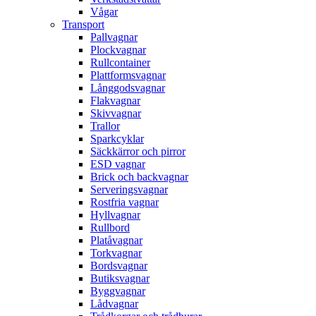
Vågar
Transport
Pallvagnar
Plockvagnar
Rullcontainer
Plattformsvagnar
Långgodsvagnar
Flakvagnar
Skivvagnar
Trallor
Sparkcyklar
Säckkärror och pirror
ESD vagnar
Brick och backvagnar
Serveringsvagnar
Rostfria vagnar
Hyllvagnar
Rullbord
Platåvagnar
Torkvagnar
Bordsvagnar
Butiksvagnar
Byggvagnar
Lådvagnar