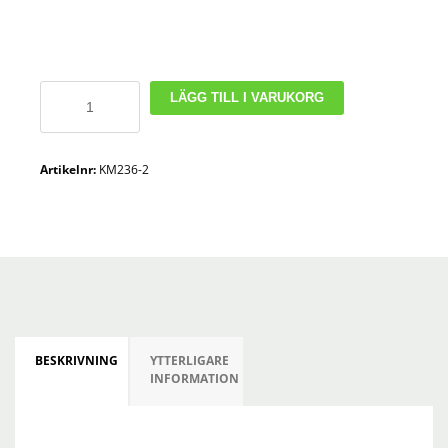
Gavelvagn
LÄGG TILL I VARUKORG
2
långsidor
mängd
Artikelnr:
KM236-2
BESKRIVNING
YTTERLIGARE
INFORMATION