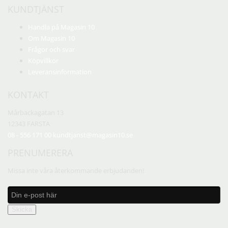
KUNDTJÄNST
Handla på Magasin 10
Om Magasin 10
Frågor och svar
Köpvillkor
Leveransinformation
KONTAKT
Mårbackagatan 13
12343 FARSTA
08 - 556 171 00
kundtjanst@magasin10.se
PRENUMERERA
Missa inte våra återkommande erbjudanden!
Skicka