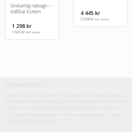
Sexkantig nätvagn –
ställbar botten
4 445 kr
5 556 kr
inkl. moms
1 298 kr
1 623 kr
inkl. moms
OM MAGASIN 10
Magasin 10 säljer produkter inom området industri, lager och kontor.
Vi levererar lösningar till företag och offentliga verksamheter runt om i
landet. Hos oss är det enkelt att hitta det du behöver. Vi sätter värde
på att vara en tillgänglig butik där vi finns närvarande när du önskar
expertråd. Alltid på dina villkor.