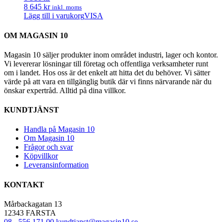
8 645 kr
inkl. moms
Lägg till i varukorg
VISA
OM MAGASIN 10
Magasin 10 säljer produkter inom området industri, lager och kontor.
Vi levererar lösningar till företag och offentliga verksamheter runt
om i landet. Hos oss är det enkelt att hitta det du behöver. Vi sätter
värde på att vara en tillgänglig butik där vi finns närvarande när du
önskar expertråd. Alltid på dina villkor.
KUNDTJÄNST
Handla på Magasin 10
Om Magasin 10
Frågor och svar
Köpvillkor
Leveransinformation
KONTAKT
Mårbackagatan 13
12343 FARSTA
08 - 556 171 00
kundtjanst@magasin10.se