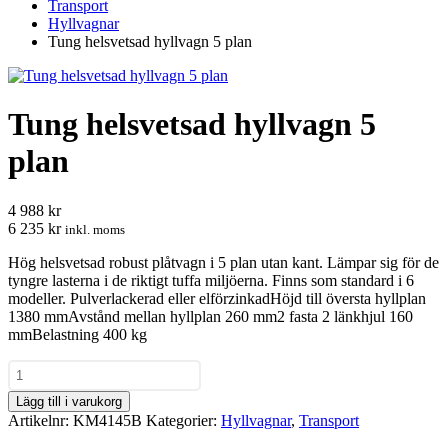
Transport
Hyllvagnar
Tung helsvetsad hyllvagn 5 plan
Tung helsvetsad hyllvagn 5
plan
4 988 kr
6 235 kr
inkl. moms
Hög helsvetsad robust plåtvagn i 5 plan utan kant. Lämpar sig för de
tyngre lasterna i de riktigt tuffa miljöerna. Finns som standard i 6
modeller. Pulverlackerad eller elförzinkadHöjd till översta hyllplan
1380 mmAvstånd mellan hyllplan 260 mm2 fasta 2 länkhjul 160
mmBelastning 400 kg
Tung
helsvetsad
Lägg till i varukorg
hyllvagn
Artikelnr:
KM4145B
Kategorier:
Hyllvagnar
,
Transport
5
plan