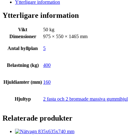
Ytterligare information
mängd
Ytterligare information
Vikt
50 kg
Dimensioner
975 × 550 × 1465 mm
Antal hyllplan
5
Belastning (kg)
400
Hjuldiamter (mm)
160
Hjultyp
2 fasta och 2 bromsade massiva gummihjul
Relaterade produkter