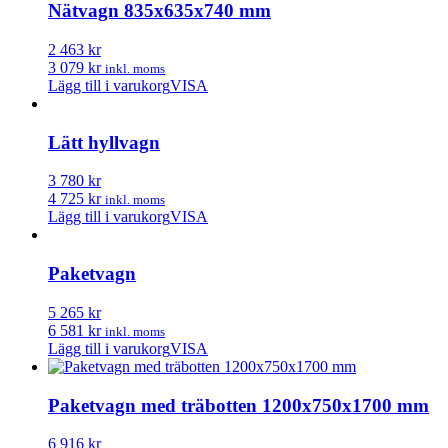
Nätvagn 835x635x740 mm
2 463 kr
3 079 kr
inkl. moms
Lägg till i varukorg
VISA
Lätt hyllvagn
3 780 kr
4 725 kr
inkl. moms
Lägg till i varukorg
VISA
Paketvagn
5 265 kr
6 581 kr
inkl. moms
Lägg till i varukorg
VISA
Paketvagn med träbotten 1200x750x1700 mm
6 916 kr