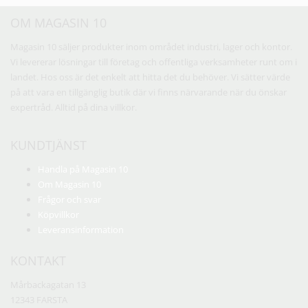
OM MAGASIN 10
Magasin 10 säljer produkter inom området industri, lager och kontor.
Vi levererar lösningar till företag och offentliga verksamheter runt om i
landet. Hos oss är det enkelt att hitta det du behöver. Vi sätter värde
på att vara en tillgänglig butik där vi finns närvarande när du önskar
expertråd. Alltid på dina villkor.
KUNDTJÄNST
Handla på Magasin 10
Om Magasin 10
Frågor och svar
Köpvillkor
Leveransinformation
KONTAKT
Mårbackagatan 13
12343 FARSTA