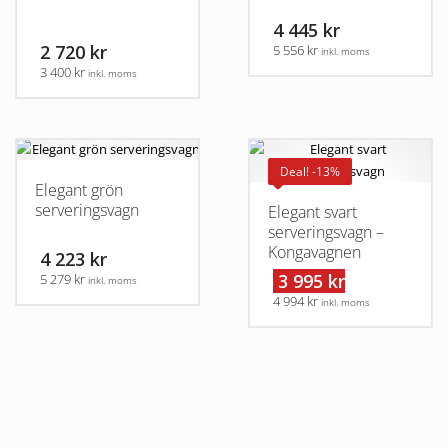
4 445 kr
2 720 kr
5 556 kr
inkl. moms
3 400 kr
inkl. moms
Deal! -13%
Elegant grön
serveringsvagn
Elegant svart
serveringsvagn –
Kongavagnen
4 223 kr
3 995 kr
5 279 kr
inkl. moms
4 994 kr
inkl. moms