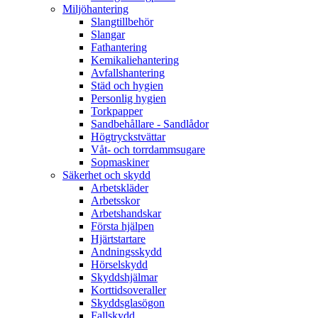
Miljöhantering
Slangtillbehör
Slangar
Fathantering
Kemikaliehantering
Avfallshantering
Städ och hygien
Personlig hygien
Torkpapper
Sandbehållare - Sandlådor
Högtryckstvättar
Våt- och torrdammsugare
Sopmaskiner
Säkerhet och skydd
Arbetskläder
Arbetsskor
Arbetshandskar
Första hjälpen
Hjärtstartare
Andningsskydd
Hörselskydd
Skyddshjälmar
Korttidsoveraller
Skyddsglasögon
Fallskydd