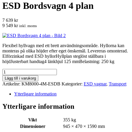
ESD Bordsvagn 4 plan
7 639 kr
9 549 kr
inkl. moms
Flexibel hyllvagn med ett brett användningsområde. Hyllorna kan
monteras på olika höjder efter eget önskemål. Levereras omonterad.
Elförzinkad med ESD hyllorHyllplan steglöst ställbara i
höjdJusterbart handtag4 länkhjul 125 mmBelastning: 250 kg
ESD
Bordsvagn
Lägg till i varukorg
4
Artikelnr:
KM8000-4M-ESDB
Kategorier:
ESD vagnar
,
Transport
plan
mängd
Ytterligare information
Ytterligare information
Vikt
355 kg
Dimensioner
945 × 470 × 1590 mm