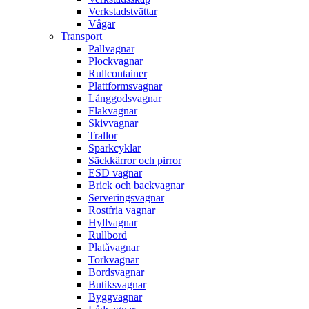
Verkstadstvättar
Vågar
Transport
Pallvagnar
Plockvagnar
Rullcontainer
Plattformsvagnar
Långgodsvagnar
Flakvagnar
Skivvagnar
Trallor
Sparkcyklar
Säckkärror och pirror
ESD vagnar
Brick och backvagnar
Serveringsvagnar
Rostfria vagnar
Hyllvagnar
Rullbord
Platåvagnar
Torkvagnar
Bordsvagnar
Butiksvagnar
Byggvagnar