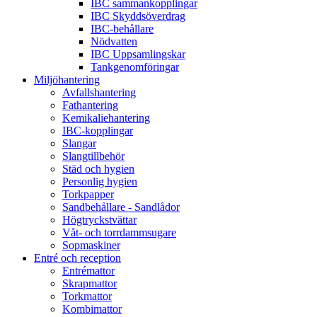
IBC sammankopplingar
IBC Skyddsöverdrag
IBC-behållare
Nödvatten
IBC Uppsamlingskar
Tankgenomföringar
Miljöhantering
Avfallshantering
Fathantering
Kemikaliehantering
IBC-kopplingar
Slangar
Slangtillbehör
Städ och hygien
Personlig hygien
Torkpapper
Sandbehållare - Sandlådor
Högtryckstvättar
Våt- och torrdammsugare
Sopmaskiner
Entré och reception
Entrémattor
Skrapmattor
Torkmattor
Kombimattor