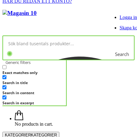
HAR DU REDAN ETT KONTO?
Logga in
Skapa k
Search
Generic filters
Exact matches only
Search in title
Search in content
Search in excerpt
No products in cart.
KATEGORIER
KATEGORIER