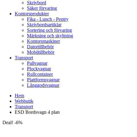
Skrivbord
Säker förvaring
Kontorsprodukter
Fika - Lunch - Pentry
Skrivbordsartiklar
Sortering och förvaring
Märkning och skyltning
Kontorsmaskiner
Datortillbehör
Mobiltillbehör
Transport
Pallvagnar
Plockvagnar
Rullcontainer
Plattformsvagnar
Långgodsvagnar
Hem
Webbutik
Transport
ESD Bordsvagn 4 plan
Deal! -6%