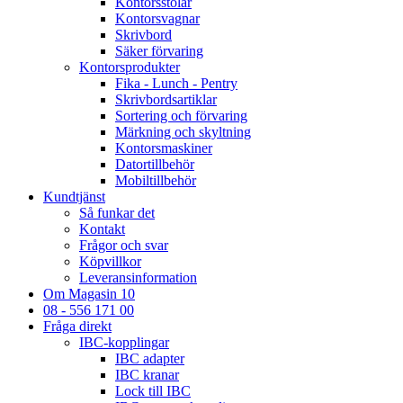
Kontorsstolar
Kontorsvagnar
Skrivbord
Säker förvaring
Kontorsprodukter
Fika - Lunch - Pentry
Skrivbordsartiklar
Sortering och förvaring
Märkning och skyltning
Kontorsmaskiner
Datortillbehör
Mobiltillbehör
Kundtjänst
Så funkar det
Kontakt
Frågor och svar
Köpvillkor
Leveransinformation
Om Magasin 10
08 - 556 171 00
Fråga direkt
IBC-kopplingar
IBC adapter
IBC kranar
Lock till IBC