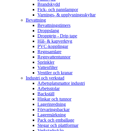
Brandskydd
Fick- och pannlampor
Varnings- & upplysningsskyltar
Bevattning
Bevattningstimers
Droppslang
Dropptejp - Drip tape
Hål- & kapverktyg
PVC-kopplingar
Regnsamlare
Regnvattentunnor
Sprinkler
Vattenfilter
Ventiler och kranar
Industri och verkstad
Arbetsplatsmattor industri
Arbetsstolar
Backställ
Hinkar och tunnor
Lagerinredning
Förvaringsbackar
Lagermärkning
Pack och emballage
Stegar och plattformar
Verkstadsskåp