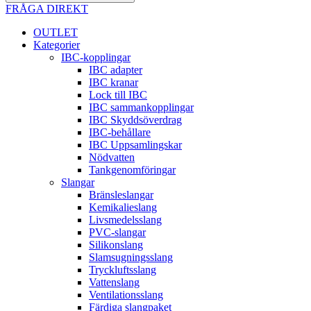
FRÅGA DIREKT
OUTLET
Kategorier
IBC-kopplingar
IBC adapter
IBC kranar
Lock till IBC
IBC sammankopplingar
IBC Skyddsöverdrag
IBC-behållare
IBC Uppsamlingskar
Nödvatten
Tankgenomföringar
Slangar
Bränsleslangar
Kemikalieslang
Livsmedelsslang
PVC-slangar
Silikonslang
Slamsugningsslang
Tryckluftsslang
Vattenslang
Ventilationsslang
Färdiga slangpaket