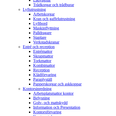
Lådvagnar
Trådkorgar och trådburar
Lyftutrustning
Arbetskorgar
Kran och gaffelutrustning
Lyftbord
Maskinflyttning
Palldragare
Staplare
Verkstadskranar
Entré och reception
Entrémattor
Skrapmattor
Torkmattor
Kombimattor
Reception
Klädförvaring
Paraplyställ
Papperskorgar och askkoppar
Kontorsinredning
Arbetsplatsmattor kontor
Belysning
Golv- och mattskydd
Information och Presentation
Kontorsförvaring