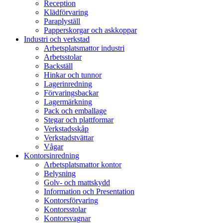
Reception
Klädförvaring
Paraplyställ
Papperskorgar och askkoppar
Industri och verkstad
Arbetsplatsmattor industri
Arbetsstolar
Backställ
Hinkar och tunnor
Lagerinredning
Förvaringsbackar
Lagermärkning
Pack och emballage
Stegar och plattformar
Verkstadsskåp
Verkstadstvättar
Vågar
Kontorsinredning
Arbetsplatsmattor kontor
Belysning
Golv- och mattskydd
Information och Presentation
Kontorsförvaring
Kontorsstolar
Kontorsvagnar