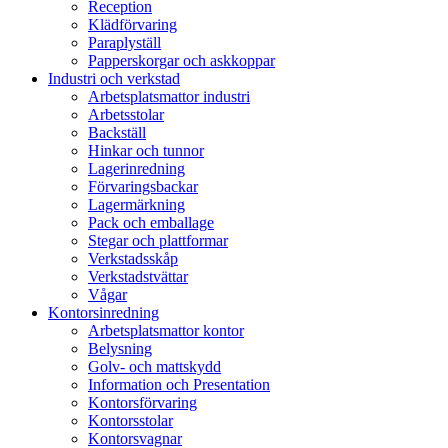
Reception
Klädförvaring
Paraplyställ
Papperskorgar och askkoppar
Industri och verkstad
Arbetsplatsmattor industri
Arbetsstolar
Backställ
Hinkar och tunnor
Lagerinredning
Förvaringsbackar
Lagermärkning
Pack och emballage
Stegar och plattformar
Verkstadsskåp
Verkstadstvättar
Vågar
Kontorsinredning
Arbetsplatsmattor kontor
Belysning
Golv- och mattskydd
Information och Presentation
Kontorsförvaring
Kontorsstolar
Kontorsvagnar