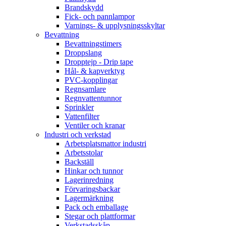
Brandskydd
Fick- och pannlampor
Varnings- & upplysningsskyltar
Bevattning
Bevattningstimers
Droppslang
Dropptejp - Drip tape
Hål- & kapverktyg
PVC-kopplingar
Regnsamlare
Regnvattentunnor
Sprinkler
Vattenfilter
Ventiler och kranar
Industri och verkstad
Arbetsplatsmattor industri
Arbetsstolar
Backställ
Hinkar och tunnor
Lagerinredning
Förvaringsbackar
Lagermärkning
Pack och emballage
Stegar och plattformar
Verkstadsskåp