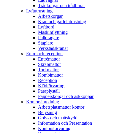
Lådvagnar
Trådkorgar och trådburar
Lyftutrustning
Arbetskorgar
Kran och gaffelutrustning
Lyftbord
Maskinflyttning
Palldragare
Staplare
Verkstadskranar
Entré och reception
Entrémattor
Skrapmattor
Torkmattor
Kombimattor
Reception
Klädförvaring
Paraplyställ
Papperskorgar och askkoppar
Kontorsinredning
Arbetsplatsmattor kontor
Belysning
Golv- och mattskydd
Information och Presentation
Kontorsförvaring