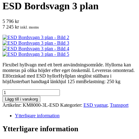
ESD Bordsvagn 3 plan
5 796 kr
7 245 kr
inkl. moms
Flexibel hyllvagn med ett brett användningsområde. Hyllorna kan
monteras på olika höjder efter eget önskemål. Levereras omonterad.
Elförzinkad med ESD hyllorHyllplan steglöst ställbara i
höjdJusterbart handtag4 länkhjul 125 mmBelastning: 250 kg
ESD
Bordsvagn
Lägg till i varukorg
3
Artikelnr:
KM8000-3L-ESD
Kategorier:
ESD vagnar
,
Transport
plan
mängd
Ytterligare information
Ytterligare information