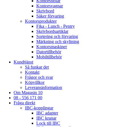
Kontorsstolar
Kontorsvagnar
Skrivbord
Säker förvaring
Kontorsprodukter
Fika - Lunch - Pentry
Skrivbordsartiklar
Sortering och förvaring
Märkning och skyltning
Kontorsmaskiner
Datortillbehör
Mobiltillbehör
Kundtjänst
Så funkar det
Kontakt
Frågor och svar
Köpvillkor
Leveransinformation
Om Magasin 10
08 - 556 171 00
Fråga direkt
IBC-kopplingar
IBC adapter
IBC kranar
Lock till IBC