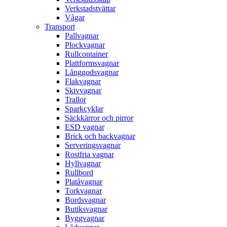
Verkstadstvättar
Vågar
Transport
Pallvagnar
Plockvagnar
Rullcontainer
Plattformsvagnar
Långgodsvagnar
Flakvagnar
Skivvagnar
Trallor
Sparkcyklar
Säckkärror och pirror
ESD vagnar
Brick och backvagnar
Serveringsvagnar
Rostfria vagnar
Hyllvagnar
Rullbord
Platåvagnar
Torkvagnar
Bordsvagnar
Butiksvagnar
Byggvagnar