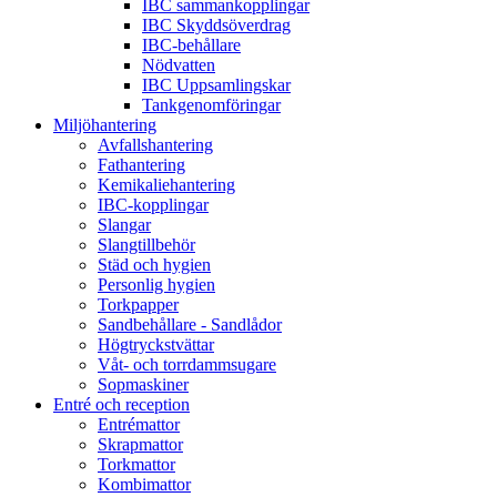
IBC sammankopplingar
IBC Skyddsöverdrag
IBC-behållare
Nödvatten
IBC Uppsamlingskar
Tankgenomföringar
Miljöhantering
Avfallshantering
Fathantering
Kemikaliehantering
IBC-kopplingar
Slangar
Slangtillbehör
Städ och hygien
Personlig hygien
Torkpapper
Sandbehållare - Sandlådor
Högtryckstvättar
Våt- och torrdammsugare
Sopmaskiner
Entré och reception
Entrémattor
Skrapmattor
Torkmattor
Kombimattor