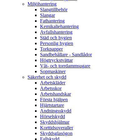
Miljöhantering
Slangtillbehör
Slangar
Fathantering
Kemikaliehantering
Avfallshantering
Städ och hygien
Personlig hygien
Torkpapper
Sandbehållare - Sandlådor
Högtryckstvättar
Våt- och torrdammsugare
Sopmaskiner
Säkerhet och skydd
Arbetskläder
Arbetsskor
Arbetshandskar
Första hjälpen
Hjärtstartare
Andningsskydd
Hörselskydd
Skyddshjälmar
Korttidsoveraller
Skyddsglasögon
Fallskydd