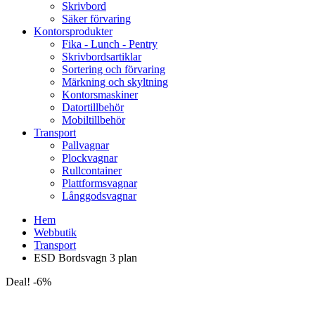
Skrivbord
Säker förvaring
Kontorsprodukter
Fika - Lunch - Pentry
Skrivbordsartiklar
Sortering och förvaring
Märkning och skyltning
Kontorsmaskiner
Datortillbehör
Mobiltillbehör
Transport
Pallvagnar
Plockvagnar
Rullcontainer
Plattformsvagnar
Långgodsvagnar
Hem
Webbutik
Transport
ESD Bordsvagn 3 plan
Deal! -6%