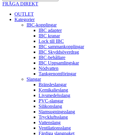
FRÅGA DIREKT
OUTLET
Kategorier
IBC-kopplingar
IBC adapter
IBC kranar
Lock till IBC
IBC sammankopplingar
IBC Skyddsöverdrag
IBC-behållare
IBC Uppsamlingskar
Nödvatten
Tankgenomföringar
Slangar
Bränsleslangar
Kemikalieslang
Livsmedelsslang
PVC-slangar
Silikonslang
Slamsugningsslang
Tryckluftsslang
Vattenslang
Ventilationsslang
Färdiga slangpaket