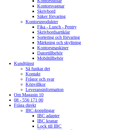
Kontorsstolar
Kontorsvagnar
Skrivbord
Säker förvaring
Kontorsprodukter
Fika - Lunch - Pentry
Skrivbordsartiklar
Sortering och förvaring
Märkning och skyltning
Kontorsmaskiner
Datortillbehör
Mobiltillbehör
Kundtjänst
Så funkar det
Kontakt
Frågor och svar
Köpvillkor
Leveransinformation
Om Magasin 10
08 - 556 171 00
Fråga direkt
IBC-kopplingar
IBC adapter
IBC kranar
Lock till IBC