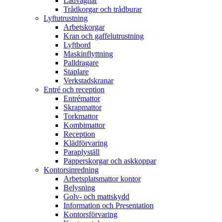
Lådvagnar
Trådkorgar och trådburar
Lyftutrustning
Arbetskorgar
Kran och gaffelutrustning
Lyftbord
Maskinflyttning
Palldragare
Staplare
Verkstadskranar
Entré och reception
Entrémattor
Skrapmattor
Torkmattor
Kombimattor
Reception
Klädförvaring
Paraplyställ
Papperskorgar och askkoppar
Kontorsinredning
Arbetsplatsmattor kontor
Belysning
Golv- och mattskydd
Information och Presentation
Kontorsförvaring