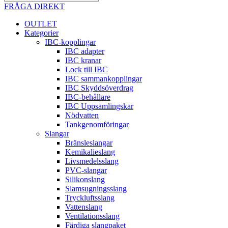
FRÅGA DIREKT
OUTLET
Kategorier
IBC-kopplingar
IBC adapter
IBC kranar
Lock till IBC
IBC sammankopplingar
IBC Skyddsöverdrag
IBC-behållare
IBC Uppsamlingskar
Nödvatten
Tankgenomföringar
Slangar
Bränsleslangar
Kemikalieslang
Livsmedelsslang
PVC-slangar
Silikonslang
Slamsugningsslang
Tryckluftsslang
Vattenslang
Ventilationsslang
Färdiga slangpaket