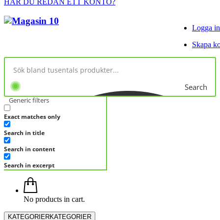
HAR DU REDAN ETT KONTO?
Logga in
Skapa k
Search
Generic filters
Exact matches only
Search in title
Search in content
Search in excerpt
No products in cart.
KATEGORIER
KATEGORIER