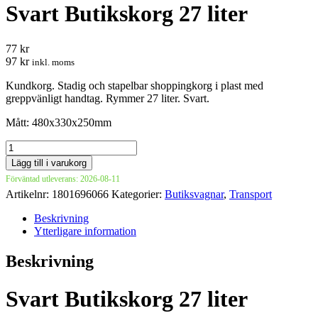
Svart Butikskorg 27 liter
77 kr
97 kr
inkl. moms
Kundkorg. Stadig och stapelbar shoppingkorg i plast med
greppvänligt handtag. Rymmer 27 liter. Svart.
Mått: 480x330x250mm
Svart
Butikskorg
Lägg till i varukorg
27
Förväntad utleverans: 2026-08-11
liter
Artikelnr:
1801696066
Kategorier:
Butiksvagnar
,
Transport
mängd
Beskrivning
Ytterligare information
Beskrivning
Svart Butikskorg 27 liter