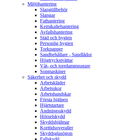
Miljöhantering
Slangtillbehör
Slangar
Fathantering
Kemikaliehantering
Avfallshantering
Städ och hygien
Personlig hygien
Torkpapper
Sandbehållare - Sandlådor
Högtryckstvättar
Våt- och torrdammsugare
Sopmaskiner
Säkerhet och skydd
Arbetskläder
Arbetsskor
Arbetshandskar
Första hjälpen
Hjärtstartare
Andningsskydd
Hörselskydd
Skyddshjälmar
Korttidsoveraller
Skyddsglasögon
Fallskydd