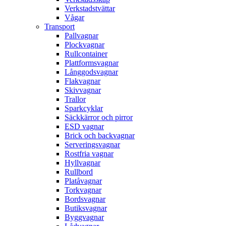
Verkstadstvättar
Vågar
Transport
Pallvagnar
Plockvagnar
Rullcontainer
Plattformsvagnar
Långgodsvagnar
Flakvagnar
Skivvagnar
Trallor
Sparkcyklar
Säckkärror och pirror
ESD vagnar
Brick och backvagnar
Serveringsvagnar
Rostfria vagnar
Hyllvagnar
Rullbord
Platåvagnar
Torkvagnar
Bordsvagnar
Butiksvagnar
Byggvagnar