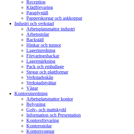
Reception
Klädförvaring
Paraplyställ
Papperskorgar och askkoppar
Industri och verkstad
Arbetsplatsmattor industri
Arbetsstolar
Backställ
Hinkar och tunnor
Lagerinredning
Förvaringsbackar
Lagermärkning
Pack och emballage
Stegar och plattformar
Verkstadsskåp
Verkstadstvättar
Vågar
Kontorsinredning
Arbetsplatsmattor kontor
Belysning
Golv- och mattskydd
Information och Presentation
Kontorsförvaring
Kontorsstolar
Kontorsvagnar