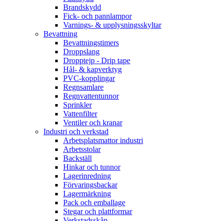
Brandskydd
Fick- och pannlampor
Varnings- & upplysningsskyltar
Bevattning
Bevattningstimers
Droppslang
Dropptejp - Drip tape
Hål- & kapverktyg
PVC-kopplingar
Regnsamlare
Regnvattentunnor
Sprinkler
Vattenfilter
Ventiler och kranar
Industri och verkstad
Arbetsplatsmattor industri
Arbetsstolar
Backställ
Hinkar och tunnor
Lagerinredning
Förvaringsbackar
Lagermärkning
Pack och emballage
Stegar och plattformar
Verkstadsskåp