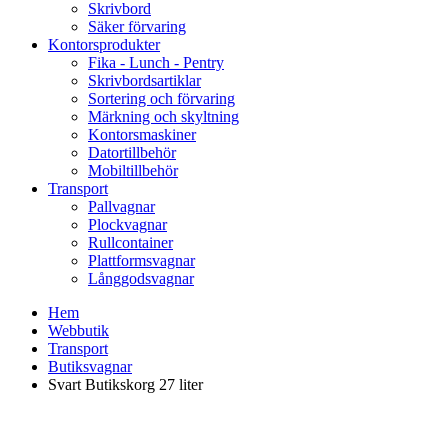
Skrivbord
Säker förvaring
Kontorsprodukter
Fika - Lunch - Pentry
Skrivbordsartiklar
Sortering och förvaring
Märkning och skyltning
Kontorsmaskiner
Datortillbehör
Mobiltillbehör
Transport
Pallvagnar
Plockvagnar
Rullcontainer
Plattformsvagnar
Långgodsvagnar
Hem
Webbutik
Transport
Butiksvagnar
Svart Butikskorg 27 liter