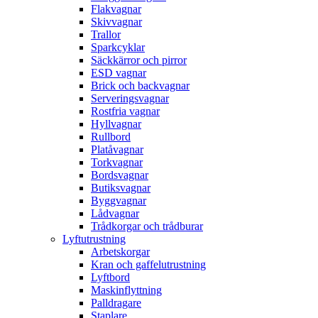
Flakvagnar
Skivvagnar
Trallor
Sparkcyklar
Säckkärror och pirror
ESD vagnar
Brick och backvagnar
Serveringsvagnar
Rostfria vagnar
Hyllvagnar
Rullbord
Platåvagnar
Torkvagnar
Bordsvagnar
Butiksvagnar
Byggvagnar
Lådvagnar
Trådkorgar och trådburar
Lyftutrustning
Arbetskorgar
Kran och gaffelutrustning
Lyftbord
Maskinflyttning
Palldragare
Staplare