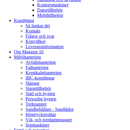
Kontorsmaskiner
Datortillbehör
Mobiltillbehör
Kundtjänst
Så funkar det
Kontakt
Frågor och svar
Köpvillkor
Leveransinformation
Om Magasin 10
Miljöhantering
Avfallshantering
Fathantering
Kemikaliehantering
IBC-kopplingar
Slangar
Slangtillbehör
Städ och hygien
Personlig hygien
Torkpapper
Sandbehållare - Sandlådor
Högtryckstvättar
Våt- och torrdammsugare
Sopmaskiner