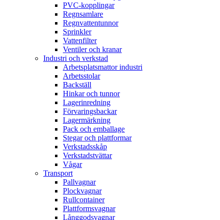
PVC-kopplingar
Regnsamlare
Regnvattentunnor
Sprinkler
Vattenfilter
Ventiler och kranar
Industri och verkstad
Arbetsplatsmattor industri
Arbetsstolar
Backställ
Hinkar och tunnor
Lagerinredning
Förvaringsbackar
Lagermärkning
Pack och emballage
Stegar och plattformar
Verkstadsskåp
Verkstadstvättar
Vågar
Transport
Pallvagnar
Plockvagnar
Rullcontainer
Plattformsvagnar
Långgodsvagnar