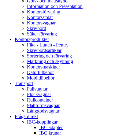
Golv- och mattskydd
Information och Presentation
Kontorsförvaring
Kontorsstolar
Kontorsvagnar
Skrivbord
Säker förvaring
Kontorsprodukter
Fika - Lunch - Pentry
Skrivbordsartiklar
Sortering och förvaring
Märkning och skyltning
Kontorsmaskiner
Datortillbehör
Mobiltillbehör
Transport
Pallvagnar
Plockvagnar
Rullcontainer
Plattformsvagnar
Långgodsvagnar
Fråga direkt
IBC-kopplingar
IBC adapter
IBC kranar