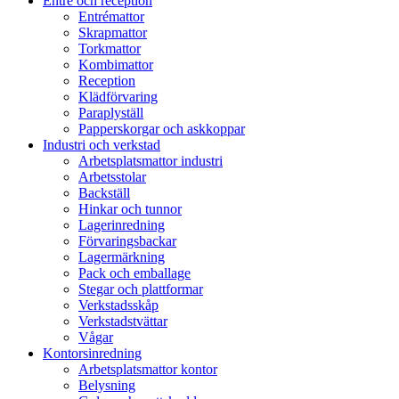
Entré och reception
Entrémattor
Skrapmattor
Torkmattor
Kombimattor
Reception
Klädförvaring
Paraplyställ
Papperskorgar och askkoppar
Industri och verkstad
Arbetsplatsmattor industri
Arbetsstolar
Backställ
Hinkar och tunnor
Lagerinredning
Förvaringsbackar
Lagermärkning
Pack och emballage
Stegar och plattformar
Verkstadsskåp
Verkstadstvättar
Vågar
Kontorsinredning
Arbetsplatsmattor kontor
Belysning