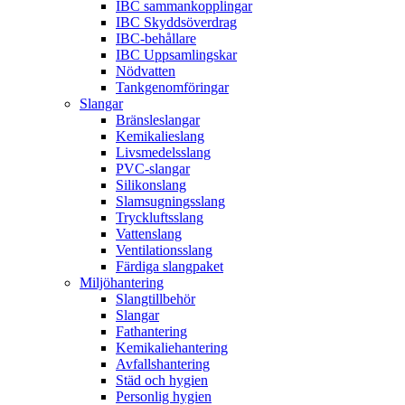
IBC sammankopplingar
IBC Skyddsöverdrag
IBC-behållare
IBC Uppsamlingskar
Nödvatten
Tankgenomföringar
Slangar
Bränsleslangar
Kemikalieslang
Livsmedelsslang
PVC-slangar
Silikonslang
Slamsugningsslang
Tryckluftsslang
Vattenslang
Ventilationsslang
Färdiga slangpaket
Miljöhantering
Slangtillbehör
Slangar
Fathantering
Kemikaliehantering
Avfallshantering
Städ och hygien
Personlig hygien