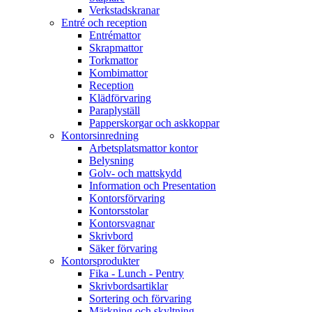
Verkstadskranar
Entré och reception
Entrémattor
Skrapmattor
Torkmattor
Kombimattor
Reception
Klädförvaring
Paraplyställ
Papperskorgar och askkoppar
Kontorsinredning
Arbetsplatsmattor kontor
Belysning
Golv- och mattskydd
Information och Presentation
Kontorsförvaring
Kontorsstolar
Kontorsvagnar
Skrivbord
Säker förvaring
Kontorsprodukter
Fika - Lunch - Pentry
Skrivbordsartiklar
Sortering och förvaring
Märkning och skyltning