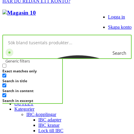
HAR DU REDAN ETT KONTO?
Logga in
Skapa konto
Search
Generic filters
Exact matches only
No products in cart.
Search in title
KATEGORIER
KATEGORIER
Search in content
FRÅGA DIREKT
Search in excerpt
OUTLET
Kategorier
IBC-kopplingar
IBC adapter
IBC kranar
Lock till IBC