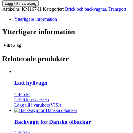
backvagn
Lägg till i varukorg
mängd
Artikelnr:
KM167-H
Kategorier:
Brick och backvagnar
,
Transport
Ytterligare information
Ytterligare information
Vikt
2 kg
Relaterade produkter
Lätt hyllvagn
4 445 kr
5 556 kr
inkl. moms
Lägg till i varukorg
VISA
Backvagn för Danska ölbackar