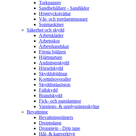
Torkpapper
Sandbehållare - Sandlådor
Högtryckstvättar
Våt- och torrdammsugare
Sopmaskiner
Säkerhet och skydd
Arbetskläder
Arbetsskor
Arbetshandskar
Första hjälpen
Hjärtstartare
Andningsskydd
Hörselskydd
Skyddshjälmar
Korttidsoveraller
Skyddsglasögon
Fallskydd
Brandskydd
Fick- och pannlampor
Varnings- & upplysningsskyltar
Bevattning
Bevattningstimers
Droppslang
Dropptejp - Drip tape
Hål- & kapverktyg