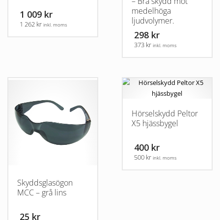
– Bra skydd mot
medelhöga
1 009 kr
ljudvolymer.
1 262 kr
inkl. moms
298 kr
373 kr
inkl. moms
Hörselskydd Peltor
X5 hjässbygel
400 kr
500 kr
inkl. moms
Skyddsglasögon
MCC – grå lins
25 kr