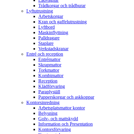
Lådvagnar
Trådkorgar och trådburar
Lyftutrustning
Arbetskorgar
Kran och gaffelutrustning
Lyftbord
Maskinflyttning
Palldragare
Staplare
Verkstadskranar
Entré och reception
Entrémattor
Skrapmattor
Torkmattor
Kombimattor
Reception
Klädförvaring
Paraplyställ
Papperskorgar och askkoppar
Kontorsinredning
Arbetsplatsmattor kontor
Belysning
Golv- och mattskydd
Information och Presentation
Kontorsförvaring