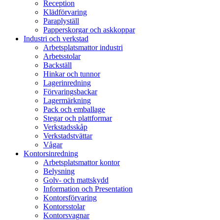
Reception
Klädförvaring
Paraplyställ
Papperskorgar och askkoppar
Industri och verkstad
Arbetsplatsmattor industri
Arbetsstolar
Backställ
Hinkar och tunnor
Lagerinredning
Förvaringsbackar
Lagermärkning
Pack och emballage
Stegar och plattformar
Verkstadsskåp
Verkstadstvättar
Vågar
Kontorsinredning
Arbetsplatsmattor kontor
Belysning
Golv- och mattskydd
Information och Presentation
Kontorsförvaring
Kontorsstolar
Kontorsvagnar