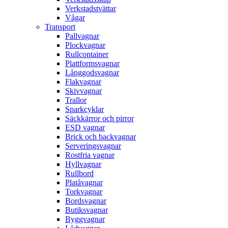
Verkstadstvättar
Vågar
Transport
Pallvagnar
Plockvagnar
Rullcontainer
Plattformsvagnar
Långgodsvagnar
Flakvagnar
Skivvagnar
Trallor
Sparkcyklar
Säckkärror och pirror
ESD vagnar
Brick och backvagnar
Serveringsvagnar
Rostfria vagnar
Hyllvagnar
Rullbord
Platåvagnar
Torkvagnar
Bordsvagnar
Butiksvagnar
Byggvagnar