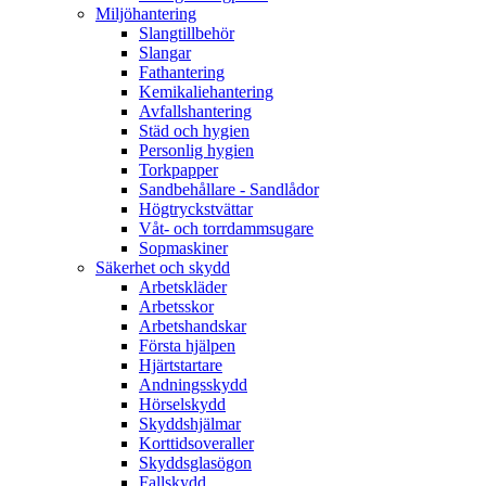
Miljöhantering
Slangtillbehör
Slangar
Fathantering
Kemikaliehantering
Avfallshantering
Städ och hygien
Personlig hygien
Torkpapper
Sandbehållare - Sandlådor
Högtryckstvättar
Våt- och torrdammsugare
Sopmaskiner
Säkerhet och skydd
Arbetskläder
Arbetsskor
Arbetshandskar
Första hjälpen
Hjärtstartare
Andningsskydd
Hörselskydd
Skyddshjälmar
Korttidsoveraller
Skyddsglasögon
Fallskydd