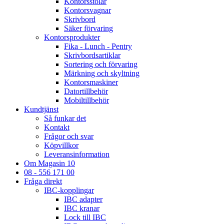
Kontorsstolar
Kontorsvagnar
Skrivbord
Säker förvaring
Kontorsprodukter
Fika - Lunch - Pentry
Skrivbordsartiklar
Sortering och förvaring
Märkning och skyltning
Kontorsmaskiner
Datortillbehör
Mobiltillbehör
Kundtjänst
Så funkar det
Kontakt
Frågor och svar
Köpvillkor
Leveransinformation
Om Magasin 10
08 - 556 171 00
Fråga direkt
IBC-kopplingar
IBC adapter
IBC kranar
Lock till IBC