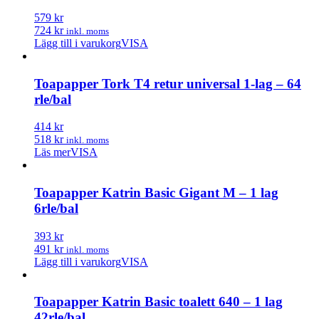
579 kr
724 kr
inkl. moms
Lägg till i varukorg
VISA
Toapapper Tork T4 retur universal 1-lag – 64
rle/bal
414 kr
518 kr
inkl. moms
Läs mer
VISA
Toapapper Katrin Basic Gigant M – 1 lag
6rle/bal
393 kr
491 kr
inkl. moms
Lägg till i varukorg
VISA
Toapapper Katrin Basic toalett 640 – 1 lag
42rle/bal