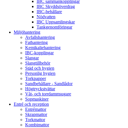
IBC sammankopplingar
IBC Skyddsöverdrag
IBC-behållare
Nödvatten
IBC Uppsamlingskar
Tankgenomföringar
Miljöhantering
Avfallshantering
Fathantering
Kemikaliehantering
IBC-kopplingar
Slangar
Slangtillbehör
Städ och hygien
Personlig hygien
Torkpapper
Sandbehållare - Sandlådor
Högtryckstvättar
Våt- och torrdammsugare
Sopmaskiner
Entré och reception
Entrémattor
Skrapmattor
Torkmattor
Kombimattor