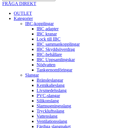
FRÅGA DIREKT
OUTLET
Kategorier
IBC-kopplingar
IBC adapter
IBC kranar
Lock till IBC
IBC sammankopplingar
IBC Skyddsöverdrag
IBC-behållare
IBC Uppsamlingskar
Nödvatten
Tankgenomföringar
Slangar
Bränsleslangar
Kemikalieslang
Livsmedelsslang
PVC-slangar
Silikonslang
Slamsugningsslang
Tryckluftsslang
Vattenslang
Ventilationsslang
Färdiga slangpaket