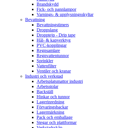
Brandskydd
Fick- och pannlampor
Varnings- & upplysningsskyltar
Bevattning
Bevattningstimers
Droppslang
Dropptejp - Drip tape
Hål- & kapverktyg
PVC-kopplingar
Regnsamlare
Regnvattentunnor
Sprinkler
Vattenfilter
Ventiler och kranar
Industri och verkstad
Arbetsplatsmattor industri
Arbetsstolar
Backställ
Hinkar och tunnor
Lagerinredning
Förvaringsbackar
Lagermärkning
Pack och emballage
Stegar och plattformar
Verkstadsskåp