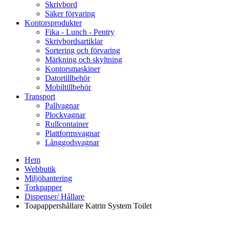
Skrivbord
Säker förvaring
Kontorsprodukter
Fika - Lunch - Pentry
Skrivbordsartiklar
Sortering och förvaring
Märkning och skyltning
Kontorsmaskiner
Datortillbehör
Mobiltillbehör
Transport
Pallvagnar
Plockvagnar
Rullcontainer
Plattformsvagnar
Långgodsvagnar
Hem
Webbutik
Miljöhantering
Torkpapper
Dispenser/ Hållare
Toapappershållare Katrin System Toilet