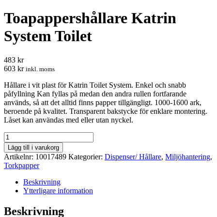
Toapappershållare Katrin
System Toilet
483 kr
603 kr
inkl. moms
Hållare i vit plast för Katrin Toilet System. Enkel och snabb
påfyllning Kan fyllas på medan den andra rullen fortfarande
används, så att det alltid finns papper tillgängligt. 1000-1600 ark,
beroende på kvalitet. Transparent bakstycke för enklare montering.
Låset kan användas med eller utan nyckel.
Toapappershållare
Katrin
Lägg till i varukorg
System
Artikelnr:
10017489
Kategorier:
Dispenser/ Hållare
,
Miljöhantering
,
Toilet
Torkpapper
mängd
Beskrivning
Ytterligare information
Beskrivning