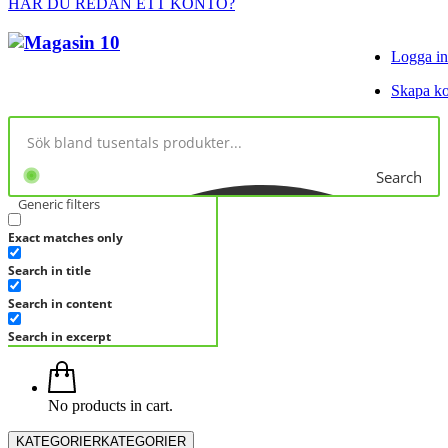
HAR DU REDAN ETT KONTO?
Logga in
Skapa k
Search
Generic filters
Exact matches only
Search in title
Search in content
Search in excerpt
No products in cart.
KATEGORIER
KATEGORIER