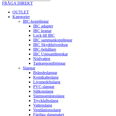
FRÅGA DIREKT
OUTLET
Kategorier
IBC-kopplingar
IBC adapter
IBC kranar
Lock till IBC
IBC sammankopplingar
IBC Skyddsöverdrag
IBC-behållare
IBC Uppsamlingskar
Nödvatten
Tankgenomföringar
Slangar
Bränsleslangar
Kemikalieslang
Livsmedelsslang
PVC-slangar
Silikonslang
Slamsugningsslang
Tryckluftsslang
Vattenslang
Ventilationsslang
Färdiga slangpaket