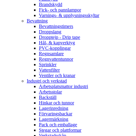
Brandskydd
Fick- och pannlampor
Varnings- & upplysningsskyltar
Bevattning
Bevattningstimers
Droppslang
Dropptejp - Drip tape
Hål- & kapverktyg
PVC-kopplingar
Regnsamlare
Regnvattentunnor
Sprinkler
Vattenfilter
Ventiler och kranar
Industri och verkstad
Arbetsplatsmattor industri
Arbetsstolar
Backställ
Hinkar och tunnor
Lagerinredning
Förvaringsbackar
Lagermärkning
Pack och emballage
Stegar och plattformar
Verkstadsskåp