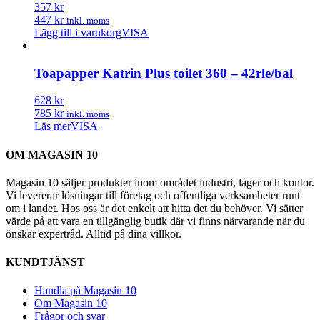
357 kr
447 kr
inkl. moms
Lägg till i varukorg
VISA
Toapapper Katrin Plus toilet 360 – 42rle/bal
628 kr
785 kr
inkl. moms
Läs mer
VISA
OM MAGASIN 10
Magasin 10 säljer produkter inom området industri, lager och kontor.
Vi levererar lösningar till företag och offentliga verksamheter runt
om i landet. Hos oss är det enkelt att hitta det du behöver. Vi sätter
värde på att vara en tillgänglig butik där vi finns närvarande när du
önskar expertråd. Alltid på dina villkor.
KUNDTJÄNST
Handla på Magasin 10
Om Magasin 10
Frågor och svar