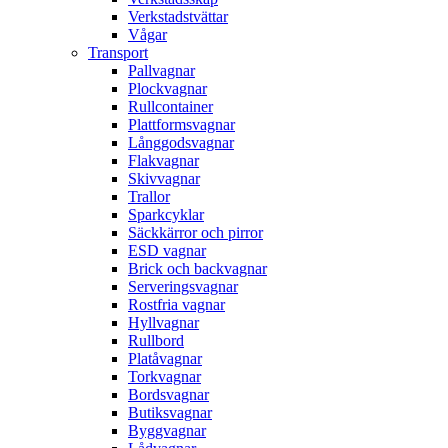
Verkstadstvättar
Vågar
Transport
Pallvagnar
Plockvagnar
Rullcontainer
Plattformsvagnar
Långgodsvagnar
Flakvagnar
Skivvagnar
Trallor
Sparkcyklar
Säckkärror och pirror
ESD vagnar
Brick och backvagnar
Serveringsvagnar
Rostfria vagnar
Hyllvagnar
Rullbord
Platåvagnar
Torkvagnar
Bordsvagnar
Butiksvagnar
Byggvagnar