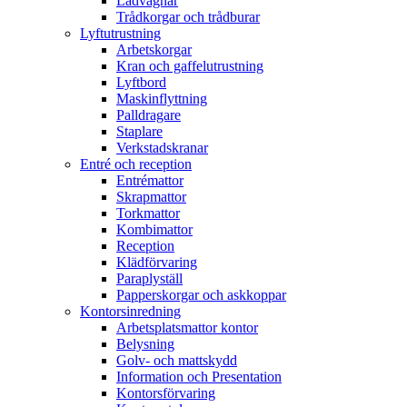
Lådvagnar
Trådkorgar och trådburar
Lyftutrustning
Arbetskorgar
Kran och gaffelutrustning
Lyftbord
Maskinflyttning
Palldragare
Staplare
Verkstadskranar
Entré och reception
Entrémattor
Skrapmattor
Torkmattor
Kombimattor
Reception
Klädförvaring
Paraplyställ
Papperskorgar och askkoppar
Kontorsinredning
Arbetsplatsmattor kontor
Belysning
Golv- och mattskydd
Information och Presentation
Kontorsförvaring