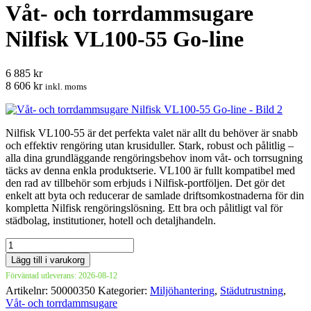
Våt- och torrdammsugare
Nilfisk VL100-55 Go-line
6 885 kr
8 606 kr
inkl. moms
Nilfisk VL100-55 är det perfekta valet när allt du behöver är snabb
och effektiv rengöring utan krusiduller. Stark, robust och pålitlig –
alla dina grundläggande rengöringsbehov inom våt- och torrsugning
täcks av denna enkla produktserie. VL100 är fullt kompatibel med
den rad av tillbehör som erbjuds i Nilfisk-portföljen. Det gör det
enkelt att byta och reducerar de samlade driftsomkostnaderna för din
kompletta Nilfisk rengöringslösning. Ett bra och pålitligt val för
städbolag, institutioner, hotell och detaljhandeln.
Våt-
och
Lägg till i varukorg
torrdammsugare
Förväntad utleverans: 2026-08-12
Nilfisk
Artikelnr:
50000350
Kategorier:
Miljöhantering
,
Städutrustning
,
VL100-
Våt- och torrdammsugare
55