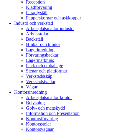
Reception
Klädförvaring
Paraplyställ
Papperskorgar och askkoppar
Industri och verkstad
Arbetsplatsmattor industri
Arbetsstolar
Backställ
Hinkar och tunnor
Lagerinredning
Förvaringsbackar
Lagermärkning
Pack och emballage
Stegar och plattformar
Verkstadsskåp
Verkstadstvättar
Vågar
Kontorsinredning
Arbetsplatsmattor kontor
Belysning
Golv- och mattskydd
Information och Presentation
Kontorsförvaring
Kontorsstolar
Kontorsvagnar