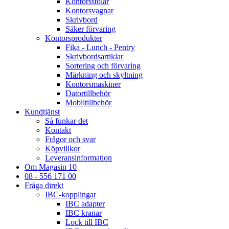
Kontorsstolar
Kontorsvagnar
Skrivbord
Säker förvaring
Kontorsprodukter
Fika - Lunch - Pentry
Skrivbordsartiklar
Sortering och förvaring
Märkning och skyltning
Kontorsmaskiner
Datortillbehör
Mobiltillbehör
Kundtjänst
Så funkar det
Kontakt
Frågor och svar
Köpvillkor
Leveransinformation
Om Magasin 10
08 - 556 171 00
Fråga direkt
IBC-kopplingar
IBC adapter
IBC kranar
Lock till IBC