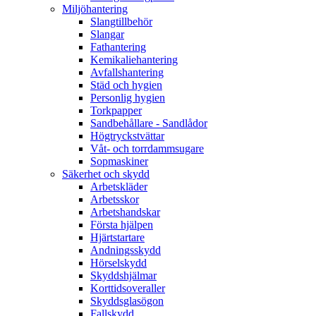
Miljöhantering
Slangtillbehör
Slangar
Fathantering
Kemikaliehantering
Avfallshantering
Städ och hygien
Personlig hygien
Torkpapper
Sandbehållare - Sandlådor
Högtryckstvättar
Våt- och torrdammsugare
Sopmaskiner
Säkerhet och skydd
Arbetskläder
Arbetsskor
Arbetshandskar
Första hjälpen
Hjärtstartare
Andningsskydd
Hörselskydd
Skyddshjälmar
Korttidsoveraller
Skyddsglasögon
Fallskydd