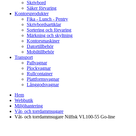
Skrivbord
Säker förvaring
Kontorsprodukter
Fika - Lunch - Pentry
Skrivbordsartiklar
Sortering och förvaring
Märkning och skyltning
Kontorsmaskiner
Datortillbehör
Mobiltillbehör
Transport
Pallvagnar
Plockvagnar
Rullcontainer
Plattformsvagnar
Långgodsvagnar
Hem
Webbutik
Miljöhantering
Våt- och torrdammsugare
Våt- och torrdammsugare Nilfisk VL100-55 Go-line