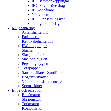
IBC sammankopplingar
IBC Skyddsöverdrag
IBC-behållare
Nödvatten
IBC Uppsamlingskar
Tankgenomföringar
Miljöhantering
Avfallshantering
Fathantering
Kemikaliehantering
IBC-kopplingar
Slangar
Slangtillbehör
Städ och hygien
Personlig hygien
Torkpapper
Sandbehållare - Sandlådor
Högtryckstvättar
Våt- och torrdammsugare
Sopmaskiner
Entré och reception
Entrémattor
Skrapmattor
Torkmattor
Kombimattor