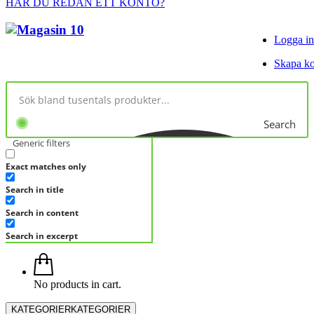
HAR DU REDAN ETT KONTO?
Logga in
Skapa k
Search
Generic filters
Exact matches only
Search in title
Search in content
Search in excerpt
No products in cart.
KATEGORIER
KATEGORIER