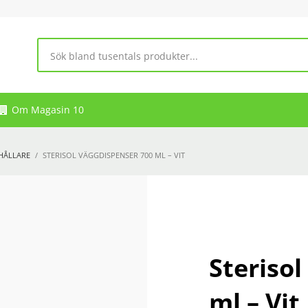
Om Magasin 10
 HÅLLARE
STERISOL VÄGGDISPENSER 700 ML – VIT
Steriso
ml – Vit