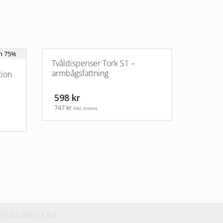
Tvåldispenser Tork S1 –
armbågsfattning
tion
598 kr
747 kr
inkl. moms
RENUMERERA