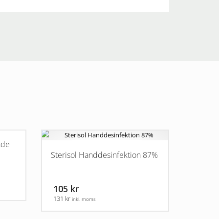
nde
Sterisol Handdesinfektion 87%
105 kr
131 kr
inkl. moms