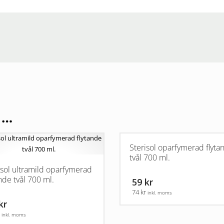
 …
Sterisol oparfymerad flyta
tvål 700 ml.
isol ultramild oparfymerad
ande tvål 700 ml.
59 kr
74 kr
inkl. moms
kr
r
inkl. moms