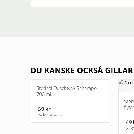
DU KANSKE OCKSÅ GILLAR
Sterisol Duschtvål/ Schampo
700 ml.
Ster
flyt
59 kr
74 kr
inkl. moms
49 
61 k