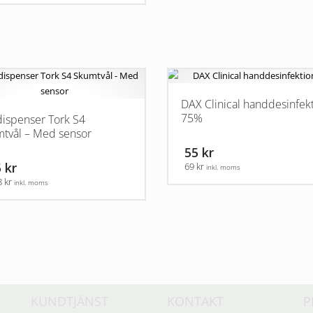
DAX Clinical handdesinfek
75%
dispenser Tork S4
tvål – Med sensor
55 kr
 kr
69 kr
inkl. moms
8 kr
inkl. moms
KUNDTJÄNST
KONTAKT
P