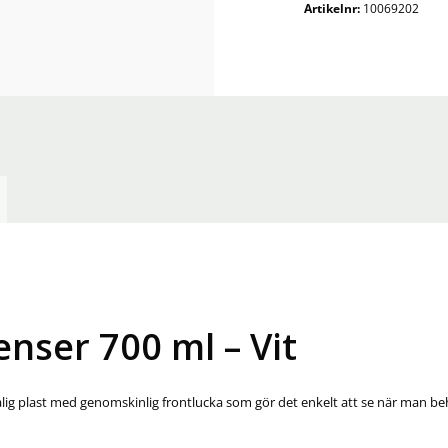
Artikelnr:
10069202
-
Vit
mängd
enser 700 ml – Vit
ålig plast med genomskinlig frontlucka som gör det enkelt att se när man beh