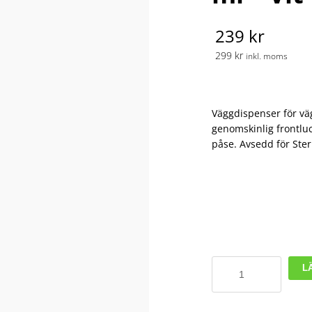
239 kr
299 kr
inkl. moms
Väggdispenser för väg
genomskinlig frontlu
påse. Avsedd för Steri
Sterisol
L
väggdispenser
700
ml