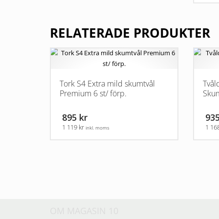
RELATERADE PRODUKTER
Tork S4 Extra mild skumtvål
Tvål
Premium 6 st/ förp.
Skum
895 kr
935
1 119 kr
1 16
inkl. moms
OM MAGASIN 10