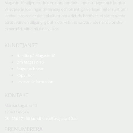
Magasin 10 säljer produkter inom området industri, lager och kontor.
Vi levererar lösningar till företag och offentliga verksamheter runt om i
landet. Hos oss är det enkelt att hitta det du behöver. Vi sätter värde
på att vara en tillgänglig butik där vi finns närvarande när du önskar
expertråd. Alltid på dina villkor.
KUNDTJÄNST
Handla på Magasin 10
Om Magasin 10
Frågor och svar
Köpvillkor
Leveransinformation
KONTAKT
Mårbackagatan 13
12343 FARSTA
08 - 556 171 00
kundtjanst@magasin10.se
PRENUMERERA