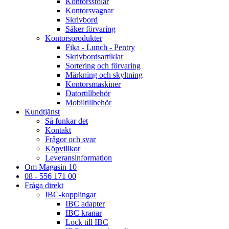
Kontorsstolar
Kontorsvagnar
Skrivbord
Säker förvaring
Kontorsprodukter
Fika - Lunch - Pentry
Skrivbordsartiklar
Sortering och förvaring
Märkning och skyltning
Kontorsmaskiner
Datortillbehör
Mobiltillbehör
Kundtjänst
Så funkar det
Kontakt
Frågor och svar
Köpvillkor
Leveransinformation
Om Magasin 10
08 - 556 171 00
Fråga direkt
IBC-kopplingar
IBC adapter
IBC kranar
Lock till IBC