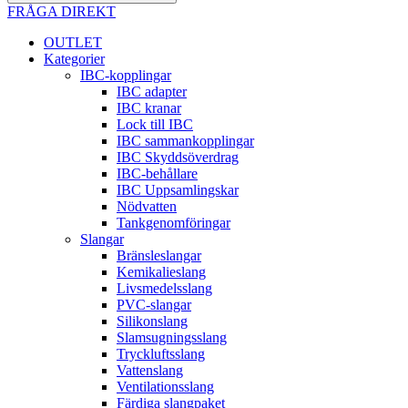
FRÅGA DIREKT
OUTLET
Kategorier
IBC-kopplingar
IBC adapter
IBC kranar
Lock till IBC
IBC sammankopplingar
IBC Skyddsöverdrag
IBC-behållare
IBC Uppsamlingskar
Nödvatten
Tankgenomföringar
Slangar
Bränsleslangar
Kemikalieslang
Livsmedelsslang
PVC-slangar
Silikonslang
Slamsugningsslang
Tryckluftsslang
Vattenslang
Ventilationsslang
Färdiga slangpaket