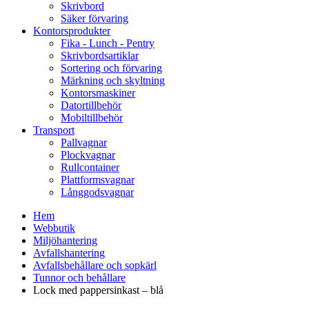
Skrivbord
Säker förvaring
Kontorsprodukter
Fika - Lunch - Pentry
Skrivbordsartiklar
Sortering och förvaring
Märkning och skyltning
Kontorsmaskiner
Datortillbehör
Mobiltillbehör
Transport
Pallvagnar
Plockvagnar
Rullcontainer
Plattformsvagnar
Långgodsvagnar
Hem
Webbutik
Miljöhantering
Avfallshantering
Avfallsbehållare och sopkärl
Tunnor och behållare
Lock med pappersinkast – blå