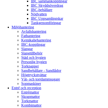
IBC sammankopplingar
IBC Skyddsöverdrag
IBC-behållare
Nödvatten
IBC Uppsamlingskar
Tankgenomföringar
Miljöhantering
Avfallshantering
Fathantering
Kemikaliehantering
IBC-kopplingar
Slangar
Slangtillbehör
Städ och hygien
Personlig hygien
Torkpapper
Sandbehållare - Sandlådor
Högtryckstvättar
Våt- och torrdammsugare
Sopmaskiner
Entré och reception
Entrémattor
Skrapmattor
Torkmattor
Kombimattor