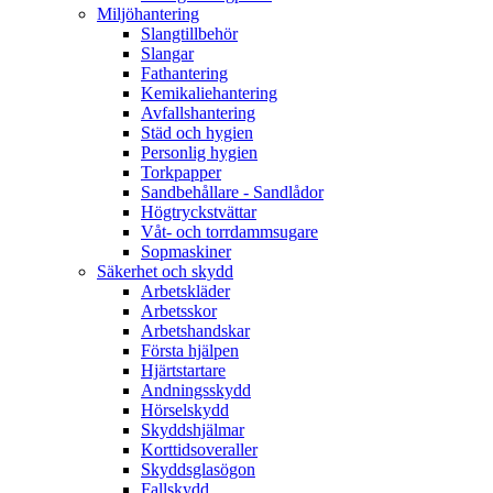
Miljöhantering
Slangtillbehör
Slangar
Fathantering
Kemikaliehantering
Avfallshantering
Städ och hygien
Personlig hygien
Torkpapper
Sandbehållare - Sandlådor
Högtryckstvättar
Våt- och torrdammsugare
Sopmaskiner
Säkerhet och skydd
Arbetskläder
Arbetsskor
Arbetshandskar
Första hjälpen
Hjärtstartare
Andningsskydd
Hörselskydd
Skyddshjälmar
Korttidsoveraller
Skyddsglasögon
Fallskydd