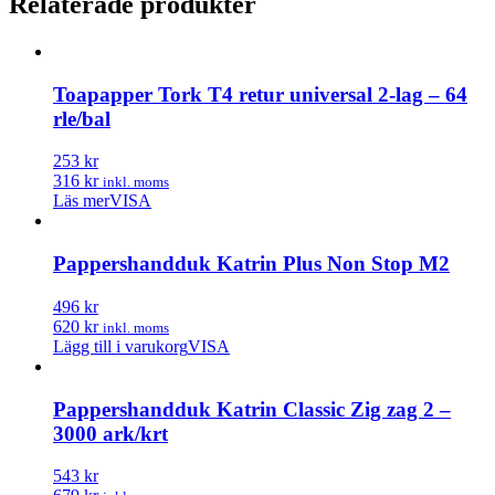
Relaterade produkter
Toapapper Tork T4 retur universal 2-lag – 64
rle/bal
253 kr
316 kr
inkl. moms
Läs mer
VISA
Pappershandduk Katrin Plus Non Stop M2
496 kr
620 kr
inkl. moms
Lägg till i varukorg
VISA
Pappershandduk Katrin Classic Zig zag 2 –
3000 ark/krt
543 kr