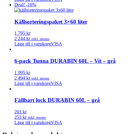
Deal! -16%
Källsorteringspaket 3×60 liter
1 795 kr
2 244 kr
inkl. moms
Lägg till i varukorg
VISA
6-pack Tunna DURABIN 60L – Vit – grå
1 995 kr
2 494 kr
inkl. moms
Lägg till i varukorg
VISA
Fällbart lock DURABIN 60L – grå
201 kr
251 kr
inkl. moms
Lägg till i varukorg
VISA