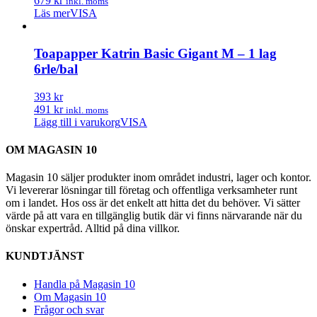
679 kr
inkl. moms
Läs mer
VISA
Toapapper Katrin Basic Gigant M – 1 lag
6rle/bal
393 kr
491 kr
inkl. moms
Lägg till i varukorg
VISA
OM MAGASIN 10
Magasin 10 säljer produkter inom området industri, lager och kontor.
Vi levererar lösningar till företag och offentliga verksamheter runt
om i landet. Hos oss är det enkelt att hitta det du behöver. Vi sätter
värde på att vara en tillgänglig butik där vi finns närvarande när du
önskar expertråd. Alltid på dina villkor.
KUNDTJÄNST
Handla på Magasin 10
Om Magasin 10
Frågor och svar