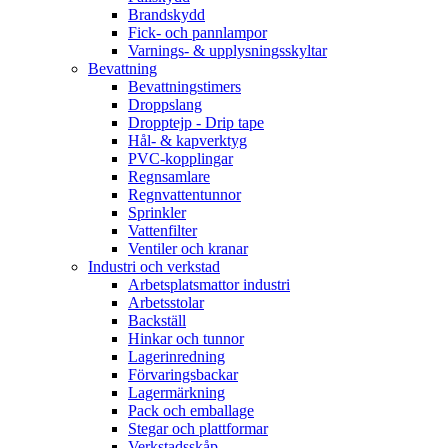
Brandskydd
Fick- och pannlampor
Varnings- & upplysningsskyltar
Bevattning
Bevattningstimers
Droppslang
Dropptejp - Drip tape
Hål- & kapverktyg
PVC-kopplingar
Regnsamlare
Regnvattentunnor
Sprinkler
Vattenfilter
Ventiler och kranar
Industri och verkstad
Arbetsplatsmattor industri
Arbetsstolar
Backställ
Hinkar och tunnor
Lagerinredning
Förvaringsbackar
Lagermärkning
Pack och emballage
Stegar och plattformar
Verkstadsskåp