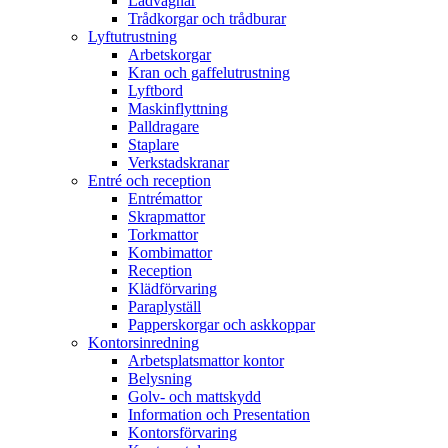
Lådvagnar
Trådkorgar och trådburar
Lyftutrustning
Arbetskorgar
Kran och gaffelutrustning
Lyftbord
Maskinflyttning
Palldragare
Staplare
Verkstadskranar
Entré och reception
Entrémattor
Skrapmattor
Torkmattor
Kombimattor
Reception
Klädförvaring
Paraplyställ
Papperskorgar och askkoppar
Kontorsinredning
Arbetsplatsmattor kontor
Belysning
Golv- och mattskydd
Information och Presentation
Kontorsförvaring