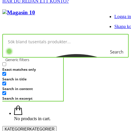
HAR DU REDAN ETT KONTO?
Logga in
Skapa k
Search
Generic filters
Exact matches only
Search in title
Search in content
Search in excerpt
No products in cart.
KATEGORIER
KATEGORIER