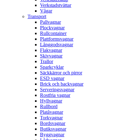
Verkstadstvättar
Vågar
Transport
Pallvagnar
Plockvagnar
Rullcontainer
Plattformsvagnar
Långgodsvagnar
Flakvagnar
Skivvagnar
Trallor
Sparkcyklar
Säckkärror och pirror
ESD vagnar
Brick och backvagnar
Serveringsvagnar
Rostfria vagnar
Hyllvagnar
Rullbord
Platåvagnar
Torkvagnar
Bordsvagnar
Butiksvagnar
Byggvagnar