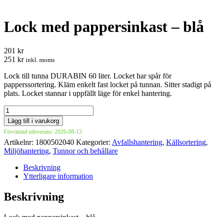
Lock med pappersinkast – blå
201 kr
251 kr
inkl. moms
Lock till tunna DURABIN 60 liter. Locket har spår för
papperssortering. Kläm enkelt fast locket på tunnan. Sitter stadigt på
plats. Locket stannar i uppfällt läge för enkel hantering.
Lock
med
Lägg till i varukorg
pappersinkast
Förväntad utleverans: 2026-08-13
-
Artikelnr:
1800502040
Kategorier:
Avfallshantering
,
Källsortering
,
blå
Miljöhantering
,
Tunnor och behållare
mängd
Beskrivning
Ytterligare information
Beskrivning