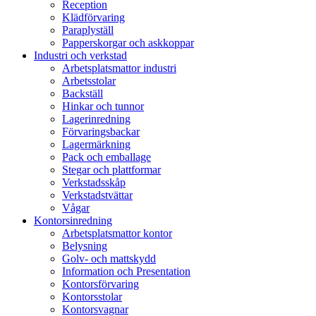
Reception
Klädförvaring
Paraplyställ
Papperskorgar och askkoppar
Industri och verkstad
Arbetsplatsmattor industri
Arbetsstolar
Backställ
Hinkar och tunnor
Lagerinredning
Förvaringsbackar
Lagermärkning
Pack och emballage
Stegar och plattformar
Verkstadsskåp
Verkstadstvättar
Vågar
Kontorsinredning
Arbetsplatsmattor kontor
Belysning
Golv- och mattskydd
Information och Presentation
Kontorsförvaring
Kontorsstolar
Kontorsvagnar