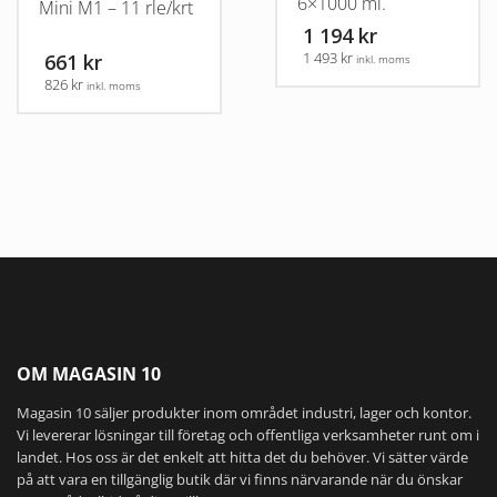
6×1000 ml.
Mini M1 – 11 rle/krt
1 194 kr
661 kr
1 493 kr
inkl. moms
826 kr
inkl. moms
OM MAGASIN 10
Magasin 10 säljer produkter inom området industri, lager och kontor.
Vi levererar lösningar till företag och offentliga verksamheter runt om i
landet. Hos oss är det enkelt att hitta det du behöver. Vi sätter värde
på att vara en tillgänglig butik där vi finns närvarande när du önskar