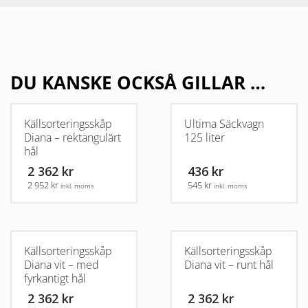
DU KANSKE OCKSÅ GILLAR …
Källsorteringsskåp
Ultima Säckvagn
Diana – rektangulärt
125 liter
hål
2 362 kr
436 kr
2 952 kr
545 kr
inkl. moms
inkl. moms
Källsorteringsskåp
Källsorteringsskåp
Diana vit – med
Diana vit – runt hål
fyrkantigt hål
2 362 kr
2 362 kr