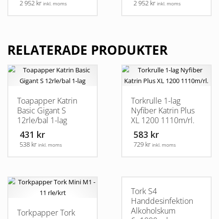
2 952 kr
2 952 kr
inkl. moms
inkl. moms
RELATERADE PRODUKTER
Toapapper Katrin
Torkrulle 1-lag
Basic Gigant S
Nyfiber Katrin Plus
12rle/bal 1-lag
XL 1200 1110m/rl.
431 kr
583 kr
538 kr
729 kr
inkl. moms
inkl. moms
Tork S4
Handdesinfektion
Alkoholskum
Torkpapper Tork