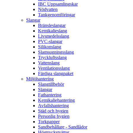
IBC Uppsamlingskar
Nödvatten
Tankgenomföringar
Slangar
Bränsleslangar
Kemikalieslang
Livsmedelsslang
PVC-slangar
Silikonslang
Slamsugningsslang
Tryckluftsslang
Vattenslang
Ventilationsslang
Färdiga slangpaket
Miljöhantering
Slangtillbehör
Slangar
Fathantering
Kemikaliehantering
Avfallshantering
Städ och hygien
Personlig hygien
Torkpapper
Sandbehållare - Sandlådor
Högtryckstvättar