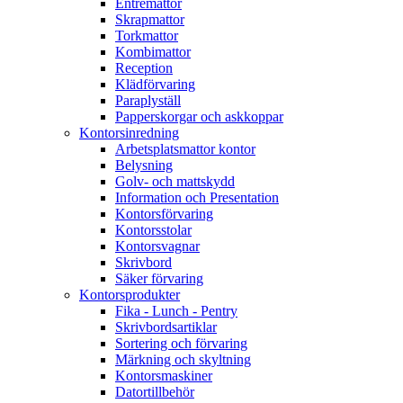
Entrémattor
Skrapmattor
Torkmattor
Kombimattor
Reception
Klädförvaring
Paraplyställ
Papperskorgar och askkoppar
Kontorsinredning
Arbetsplatsmattor kontor
Belysning
Golv- och mattskydd
Information och Presentation
Kontorsförvaring
Kontorsstolar
Kontorsvagnar
Skrivbord
Säker förvaring
Kontorsprodukter
Fika - Lunch - Pentry
Skrivbordsartiklar
Sortering och förvaring
Märkning och skyltning
Kontorsmaskiner
Datortillbehör