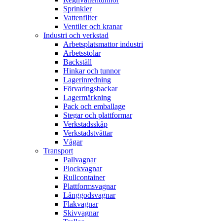
Sprinkler
Vattenfilter
Ventiler och kranar
Industri och verkstad
Arbetsplatsmattor industri
Arbetsstolar
Backställ
Hinkar och tunnor
Lagerinredning
Förvaringsbackar
Lagermärkning
Pack och emballage
Stegar och plattformar
Verkstadsskåp
Verkstadstvättar
Vågar
Transport
Pallvagnar
Plockvagnar
Rullcontainer
Plattformsvagnar
Långgodsvagnar
Flakvagnar
Skivvagnar