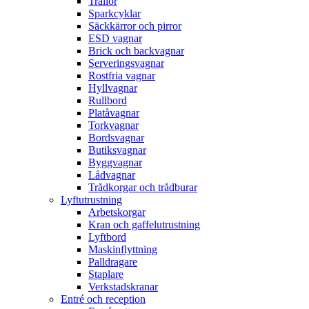
Trallor
Sparkcyklar
Säckkärror och pirror
ESD vagnar
Brick och backvagnar
Serveringsvagnar
Rostfria vagnar
Hyllvagnar
Rullbord
Platåvagnar
Torkvagnar
Bordsvagnar
Butiksvagnar
Byggvagnar
Lådvagnar
Trådkorgar och trådburar
Lyftutrustning
Arbetskorgar
Kran och gaffelutrustning
Lyftbord
Maskinflyttning
Palldragare
Staplare
Verkstadskranar
Entré och reception