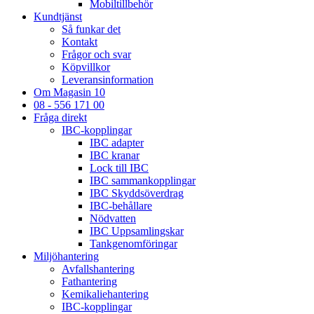
Mobiltillbehör
Kundtjänst
Så funkar det
Kontakt
Frågor och svar
Köpvillkor
Leveransinformation
Om Magasin 10
08 - 556 171 00
Fråga direkt
IBC-kopplingar
IBC adapter
IBC kranar
Lock till IBC
IBC sammankopplingar
IBC Skyddsöverdrag
IBC-behållare
Nödvatten
IBC Uppsamlingskar
Tankgenomföringar
Miljöhantering
Avfallshantering
Fathantering
Kemikaliehantering
IBC-kopplingar