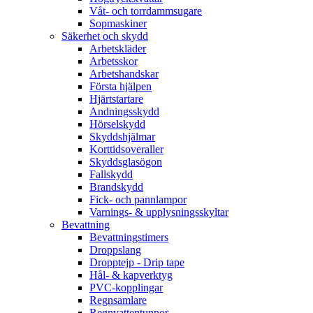
Våt- och torrdammsugare
Sopmaskiner
Säkerhet och skydd
Arbetskläder
Arbetsskor
Arbetshandskar
Första hjälpen
Hjärtstartare
Andningsskydd
Hörselskydd
Skyddshjälmar
Korttidsoveraller
Skyddsglasögon
Fallskydd
Brandskydd
Fick- och pannlampor
Varnings- & upplysningsskyltar
Bevattning
Bevattningstimers
Droppslang
Dropptejp - Drip tape
Hål- & kapverktyg
PVC-kopplingar
Regnsamlare
Regnvattentunnor