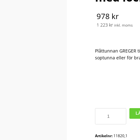
978 kr
1 223 kr
inkl. moms
Plåttunnan GREGER til
soptunna eller för bra
Avfallstunna
L
Greger
30
liter
Artikelnr:
11820,1
med