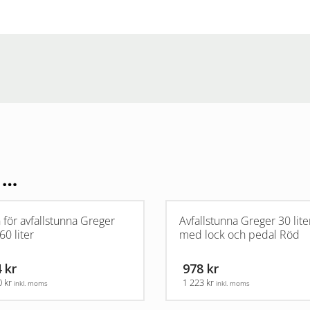
 …
 för avfallstunna Greger
Avfallstunna Greger 30 lite
60 liter
med lock och pedal Röd
 kr
978 kr
0 kr
1 223 kr
inkl. moms
inkl. moms