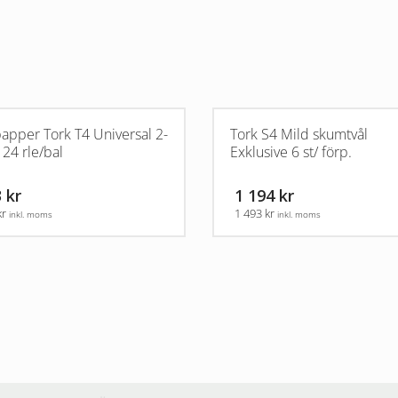
apper Tork T4 Universal 2-
Tork S4 Mild skumtvål
 24 rle/bal
Exklusive 6 st/ förp.
 kr
1 194 kr
kr
1 493 kr
inkl. moms
inkl. moms