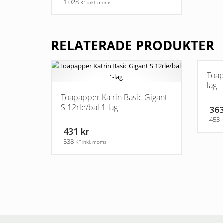
1 028 kr
inkl. moms
RELATERADE PRODUKTER
Toap
lag –
Toapapper Katrin Basic Gigant
S 12rle/bal 1-lag
363
453 
431 kr
538 kr
inkl. moms