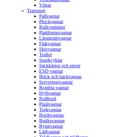
Vågar
Transport
Pallvagnar
Plockvagnar
Rullcontainer
Plattformsvagnar
Långgodsvagnar
Flakvagnar
Skivvagnar
Trallor
Sparkcyklar
Säckkärror och pirror
ESD vagnar
Brick och backvagnar
Serveringsvagnar
Rostfria vagnar
Hyllvagnar
Rullbord
Platåvagnar
Torkvagnar
Bordsvagnar
Butiksvagnar
Byggvagnar
Lådvagnar