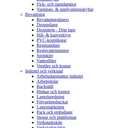
Fick- och pannlampor
Varnings- & upplysningsskyltar
Bevattning
Bevattningstimers
Droppslang
Dropptejp - Drip tape
Hål- & kapverktyg
PVC-kopplingar
Regnsamlare
Regnvattentunnor
Sprinkler
Vattenfilter
Ventiler och kranar
Industri och verkstad
Arbetsplatsmattor industri
Arbetsstolar
Backställ
Hinkar och tunnor
Lagerinredning
Förvaringsbackar
Lagermärkning
Pack och emballage
Stegar och plattformar
Verkstadsskåp
Verkstadstvättar