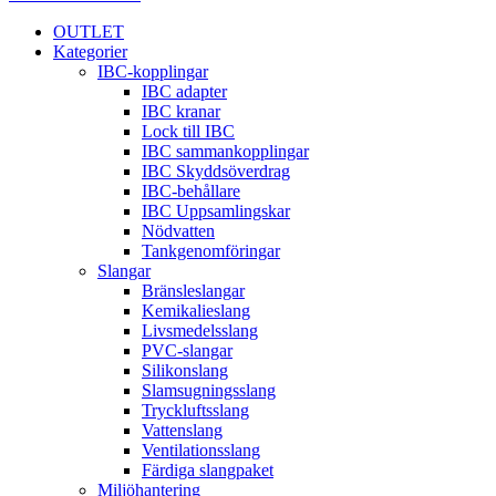
OUTLET
Kategorier
IBC-kopplingar
IBC adapter
IBC kranar
Lock till IBC
IBC sammankopplingar
IBC Skyddsöverdrag
IBC-behållare
IBC Uppsamlingskar
Nödvatten
Tankgenomföringar
Slangar
Bränsleslangar
Kemikalieslang
Livsmedelsslang
PVC-slangar
Silikonslang
Slamsugningsslang
Tryckluftsslang
Vattenslang
Ventilationsslang
Färdiga slangpaket
Miljöhantering