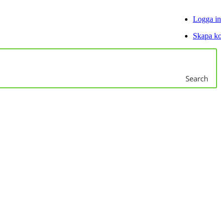
Logga in
Skapa k
Search