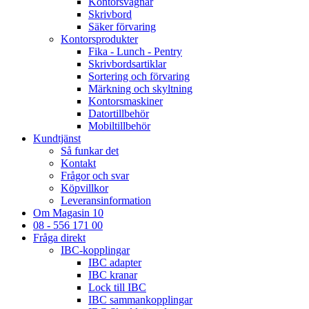
Kontorsvagnar
Skrivbord
Säker förvaring
Kontorsprodukter
Fika - Lunch - Pentry
Skrivbordsartiklar
Sortering och förvaring
Märkning och skyltning
Kontorsmaskiner
Datortillbehör
Mobiltillbehör
Kundtjänst
Så funkar det
Kontakt
Frågor och svar
Köpvillkor
Leveransinformation
Om Magasin 10
08 - 556 171 00
Fråga direkt
IBC-kopplingar
IBC adapter
IBC kranar
Lock till IBC
IBC sammankopplingar