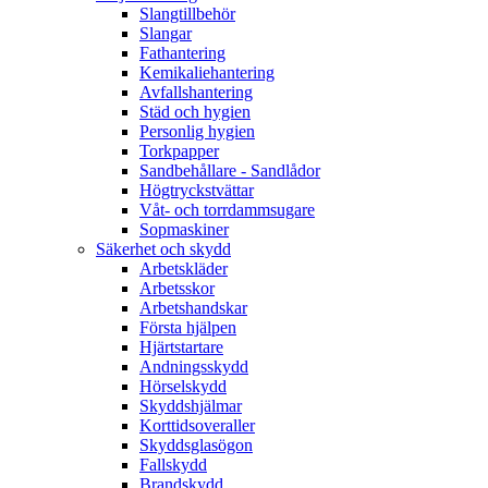
Slangtillbehör
Slangar
Fathantering
Kemikaliehantering
Avfallshantering
Städ och hygien
Personlig hygien
Torkpapper
Sandbehållare - Sandlådor
Högtryckstvättar
Våt- och torrdammsugare
Sopmaskiner
Säkerhet och skydd
Arbetskläder
Arbetsskor
Arbetshandskar
Första hjälpen
Hjärtstartare
Andningsskydd
Hörselskydd
Skyddshjälmar
Korttidsoveraller
Skyddsglasögon
Fallskydd
Brandskydd