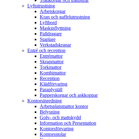
Trådkorgar och trådburar
Lyftutrustning
Arbetskorgar
Kran och gaffelutrustning
Lyftbord
Maskinflyttning
Palldragare
Staplare
Verkstadskranar
Entré och reception
Entrémattor
Skrapmattor
Torkmattor
Kombimattor
Reception
Klädförvaring
Paraplyställ
Papperskorgar och askkoppar
Kontorsinredning
Arbetsplatsmattor kontor
Belysning
Golv- och mattskydd
Information och Presentation
Kontorsförvaring
Kontorsstolar