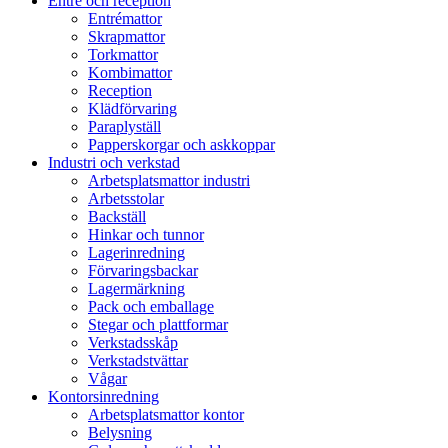
Entré och reception
Entrémattor
Skrapmattor
Torkmattor
Kombimattor
Reception
Klädförvaring
Paraplyställ
Papperskorgar och askkoppar
Industri och verkstad
Arbetsplatsmattor industri
Arbetsstolar
Backställ
Hinkar och tunnor
Lagerinredning
Förvaringsbackar
Lagermärkning
Pack och emballage
Stegar och plattformar
Verkstadsskåp
Verkstadstvättar
Vågar
Kontorsinredning
Arbetsplatsmattor kontor
Belysning