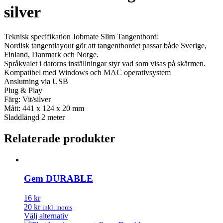
silver
Teknisk specifikation Jobmate Slim Tangentbord:
Nordisk tangentlayout gör att tangentbordet passar både Sverige,
Finland, Danmark och Norge.
Språkvalet i datorns inställningar styr vad som visas på skärmen.
Kompatibel med Windows och MAC operativsystem
Anslutning via USB
Plug & Play
Färg: Vit/silver
Mått: 441 x 124 x 20 mm
Sladdlängd 2 meter
Relaterade produkter
Gem DURABLE
16 kr
20 kr
inkl. moms
Den
Välj alternativ