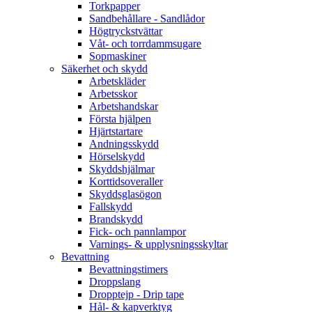
Torkpapper
Sandbehållare - Sandlådor
Högtryckstvättar
Våt- och torrdammsugare
Sopmaskiner
Säkerhet och skydd
Arbetskläder
Arbetsskor
Arbetshandskar
Första hjälpen
Hjärtstartare
Andningsskydd
Hörselskydd
Skyddshjälmar
Korttidsoveraller
Skyddsglasögon
Fallskydd
Brandskydd
Fick- och pannlampor
Varnings- & upplysningsskyltar
Bevattning
Bevattningstimers
Droppslang
Dropptejp - Drip tape
Hål- & kapverktyg