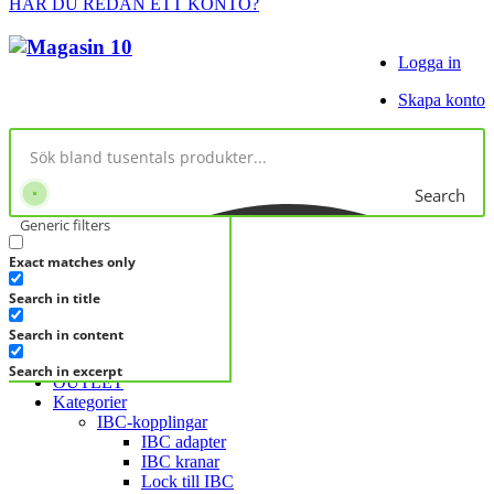
HAR DU REDAN ETT KONTO?
Logga in
Skapa konto
Search
Generic filters
Exact matches only
No products in cart.
Search in title
KATEGORIER
KATEGORIER
Search in content
FRÅGA DIREKT
Search in excerpt
OUTLET
Kategorier
IBC-kopplingar
IBC adapter
IBC kranar
Lock till IBC