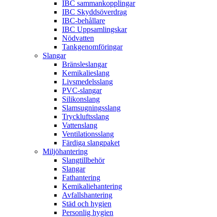
IBC sammankopplingar
IBC Skyddsöverdrag
IBC-behållare
IBC Uppsamlingskar
Nödvatten
Tankgenomföringar
Slangar
Bränsleslangar
Kemikalieslang
Livsmedelsslang
PVC-slangar
Silikonslang
Slamsugningsslang
Tryckluftsslang
Vattenslang
Ventilationsslang
Färdiga slangpaket
Miljöhantering
Slangtillbehör
Slangar
Fathantering
Kemikaliehantering
Avfallshantering
Städ och hygien
Personlig hygien