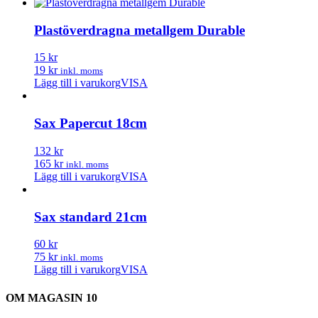
här
produkten
har
Plastöverdragna metallgem Durable
flera
varianter.
15 kr
De
19 kr
inkl. moms
olika
Lägg till i varukorg
VISA
alternativen
kan
väljas
Sax Papercut 18cm
på
produktsidan
132 kr
165 kr
inkl. moms
Lägg till i varukorg
VISA
Sax standard 21cm
60 kr
75 kr
inkl. moms
Lägg till i varukorg
VISA
OM MAGASIN 10