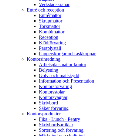
Verkstadskranar
Entré och reception
Entrémattor
Skrapmattor
Torkmattor
Kombimattor
Reception
Klädförvaring
Paraplyställ
Papperskorgar och askkoppar
Kontorsinredning
Arbetsplatsmattor kontor
Belysning
Golv- och mattskydd
Information och Presentation
Kontorsförvaring
Kontorsstolar
Kontorsvagnar
Skrivbord
Säker förvaring
Kontorsprodukter
Fika - Lunch - Pentry
Skrivbordsartiklar
Sortering och förvaring
Märkning och skyltning