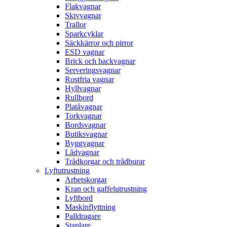
Flakvagnar
Skivvagnar
Trallor
Sparkcyklar
Säckkärror och pirror
ESD vagnar
Brick och backvagnar
Serveringsvagnar
Rostfria vagnar
Hyllvagnar
Rullbord
Platåvagnar
Torkvagnar
Bordsvagnar
Butiksvagnar
Byggvagnar
Lådvagnar
Trådkorgar och trådburar
Lyftutrustning
Arbetskorgar
Kran och gaffelutrustning
Lyftbord
Maskinflyttning
Palldragare
Staplare