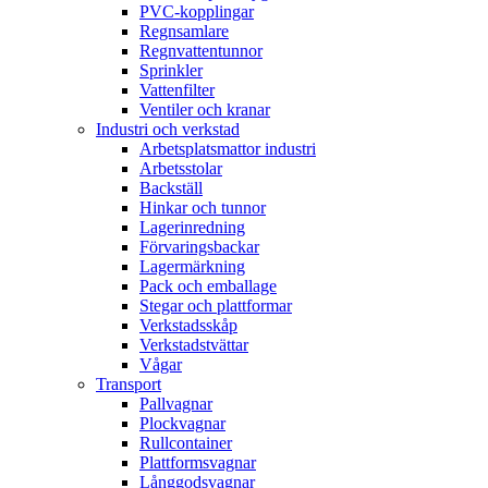
PVC-kopplingar
Regnsamlare
Regnvattentunnor
Sprinkler
Vattenfilter
Ventiler och kranar
Industri och verkstad
Arbetsplatsmattor industri
Arbetsstolar
Backställ
Hinkar och tunnor
Lagerinredning
Förvaringsbackar
Lagermärkning
Pack och emballage
Stegar och plattformar
Verkstadsskåp
Verkstadstvättar
Vågar
Transport
Pallvagnar
Plockvagnar
Rullcontainer
Plattformsvagnar
Långgodsvagnar