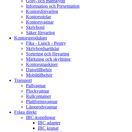
Golv- och mattskydd
Information och Presentation
Kontorsförvaring
Kontorsstolar
Kontorsvagnar
Skrivbord
Säker förvaring
Kontorsprodukter
Fika - Lunch - Pentry
Skrivbordsartiklar
Sortering och förvaring
Märkning och skyltning
Kontorsmaskiner
Datortillbehör
Mobiltillbehör
Transport
Pallvagnar
Plockvagnar
Rullcontainer
Plattformsvagnar
Långgodsvagnar
Fråga direkt
IBC-kopplingar
IBC adapter
IBC kranar