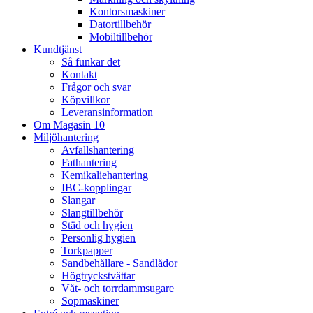
Kontorsmaskiner
Datortillbehör
Mobiltillbehör
Kundtjänst
Så funkar det
Kontakt
Frågor och svar
Köpvillkor
Leveransinformation
Om Magasin 10
Miljöhantering
Avfallshantering
Fathantering
Kemikaliehantering
IBC-kopplingar
Slangar
Slangtillbehör
Städ och hygien
Personlig hygien
Torkpapper
Sandbehållare - Sandlådor
Högtryckstvättar
Våt- och torrdammsugare
Sopmaskiner