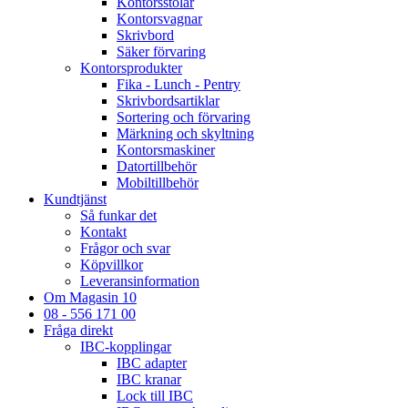
Kontorsstolar
Kontorsvagnar
Skrivbord
Säker förvaring
Kontorsprodukter
Fika - Lunch - Pentry
Skrivbordsartiklar
Sortering och förvaring
Märkning och skyltning
Kontorsmaskiner
Datortillbehör
Mobiltillbehör
Kundtjänst
Så funkar det
Kontakt
Frågor och svar
Köpvillkor
Leveransinformation
Om Magasin 10
08 - 556 171 00
Fråga direkt
IBC-kopplingar
IBC adapter
IBC kranar
Lock till IBC