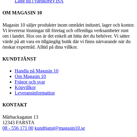
Lägg till i varukorg
VISA
alternativen
kan
OM MAGASIN 10
väljas
på
Magasin 10 säljer produkter inom området industri, lager och kontor.
produktsidan
Vi levererar lösningar till företag och offentliga verksamheter runt
om i landet. Hos oss är det enkelt att hitta det du behöver. Vi sätter
värde på att vara en tillgänglig butik där vi finns närvarande när du
önskar expertråd. Alltid på dina villkor.
KUNDTJÄNST
Handla på Magasin 10
Om Magasin 10
Frågor och svar
Köpvillkor
Leveransinformation
KONTAKT
Mårbackagatan 13
12343 FARSTA
08 - 556 171 00
kundtjanst@magasin10.se