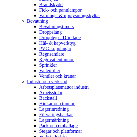
Brandskydd
Fick- och pannlampor
Varnings- & upplysningsskyltar
Bevattning
Bevattningstimers
Droppslang
Dropptejp - Drip tape
Hål- & kapverktyg
PVC-kopplingar
Regnsamlare
Regnvattentunnor
Sprinkler
Vattenfilter
Ventiler och kranar
Industri och verkstad
Arbetsplatsmattor industri
Arbetsstolar
Backställ
Hinkar och tunnor
Lagerinredning
Förvaringsbackar
Lagermärkning
Pack och emballage
Stegar och plattformar
Verkstadsskåp