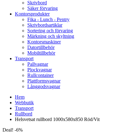
Skrivbord
Säker förvaring
Kontorsprodukter
Fika - Lunch - Pentry
Skrivbordsartiklar
Sortering och förvaring
Märkning och skyltning
Kontorsmaskiner
Datortillbehör
Mobiltillbehör
Transport
Pallvagnar
Plockvagnar
Rullcontainer
Plattformsvagnar
Långgodsvagnar
Hem
Webbutik
Transport
Rullbord
Helsvetsat rullbord 1000x580x850 Röd/Vit
Deal! -6%