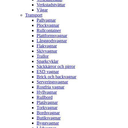
Verkstadstvättar
Vågar
Transport
Pallvagnar
Plockvagnar
Rullcontainer
Plattformsvagnar
Långgodsvagnar
Flakvagnar
Skivvagnar
Trallor
Sparkcyklar
Säckkärror och pirror
ESD vagnar
Brick och backvagnar
Serveringsvagnar
Rostfria vagnar
Hyllvagnar
Rullbord
Platåvagnar
Torkvagnar
Bordsvagnar
Butiksvagnar
Byggvagnar