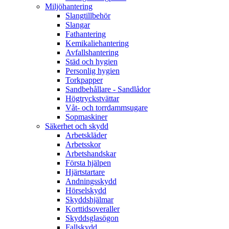
Miljöhantering
Slangtillbehör
Slangar
Fathantering
Kemikaliehantering
Avfallshantering
Städ och hygien
Personlig hygien
Torkpapper
Sandbehållare - Sandlådor
Högtryckstvättar
Våt- och torrdammsugare
Sopmaskiner
Säkerhet och skydd
Arbetskläder
Arbetsskor
Arbetshandskar
Första hjälpen
Hjärtstartare
Andningsskydd
Hörselskydd
Skyddshjälmar
Korttidsoveraller
Skyddsglasögon
Fallskydd