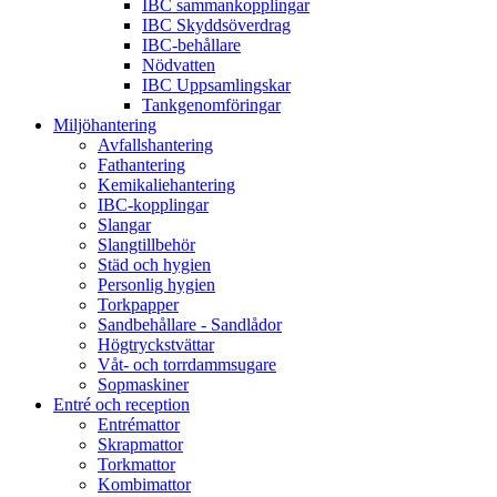
IBC sammankopplingar
IBC Skyddsöverdrag
IBC-behållare
Nödvatten
IBC Uppsamlingskar
Tankgenomföringar
Miljöhantering
Avfallshantering
Fathantering
Kemikaliehantering
IBC-kopplingar
Slangar
Slangtillbehör
Städ och hygien
Personlig hygien
Torkpapper
Sandbehållare - Sandlådor
Högtryckstvättar
Våt- och torrdammsugare
Sopmaskiner
Entré och reception
Entrémattor
Skrapmattor
Torkmattor
Kombimattor