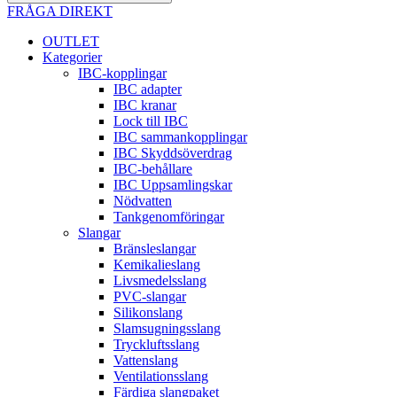
FRÅGA DIREKT
OUTLET
Kategorier
IBC-kopplingar
IBC adapter
IBC kranar
Lock till IBC
IBC sammankopplingar
IBC Skyddsöverdrag
IBC-behållare
IBC Uppsamlingskar
Nödvatten
Tankgenomföringar
Slangar
Bränsleslangar
Kemikalieslang
Livsmedelsslang
PVC-slangar
Silikonslang
Slamsugningsslang
Tryckluftsslang
Vattenslang
Ventilationsslang
Färdiga slangpaket