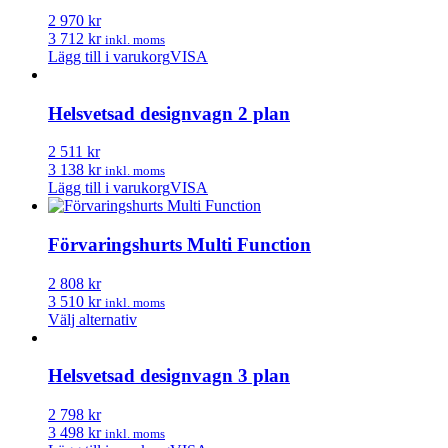
2 970 kr
3 712 kr
inkl. moms
Lägg till i varukorg
VISA
Helsvetsad designvagn 2 plan
2 511 kr
3 138 kr
inkl. moms
Lägg till i varukorg
VISA
Förvaringshurts Multi Function
2 808 kr
3 510 kr
inkl. moms
Den
Välj alternativ
här
produkten
har
Helsvetsad designvagn 3 plan
flera
varianter.
2 798 kr
De
3 498 kr
inkl. moms
olika