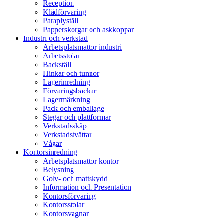
Reception
Klädförvaring
Paraplyställ
Papperskorgar och askkoppar
Industri och verkstad
Arbetsplatsmattor industri
Arbetsstolar
Backställ
Hinkar och tunnor
Lagerinredning
Förvaringsbackar
Lagermärkning
Pack och emballage
Stegar och plattformar
Verkstadsskåp
Verkstadstvättar
Vågar
Kontorsinredning
Arbetsplatsmattor kontor
Belysning
Golv- och mattskydd
Information och Presentation
Kontorsförvaring
Kontorsstolar
Kontorsvagnar