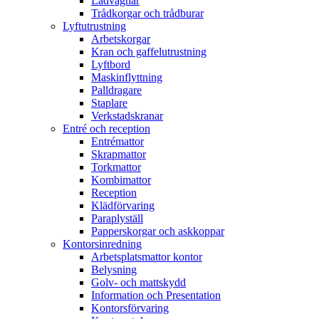
Lådvagnar
Trådkorgar och trådburar
Lyftutrustning
Arbetskorgar
Kran och gaffelutrustning
Lyftbord
Maskinflyttning
Palldragare
Staplare
Verkstadskranar
Entré och reception
Entrémattor
Skrapmattor
Torkmattor
Kombimattor
Reception
Klädförvaring
Paraplyställ
Papperskorgar och askkoppar
Kontorsinredning
Arbetsplatsmattor kontor
Belysning
Golv- och mattskydd
Information och Presentation
Kontorsförvaring