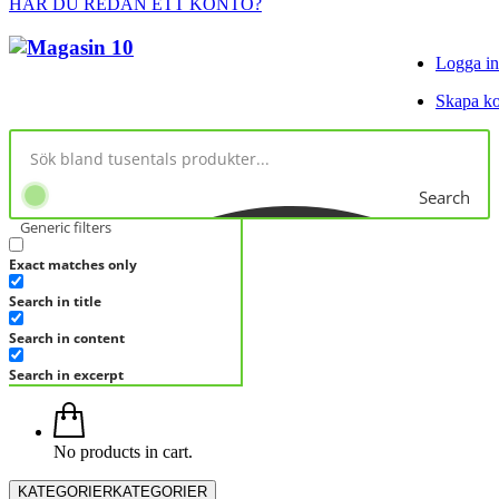
HAR DU REDAN ETT KONTO?
Logga in
Skapa k
Search
Generic filters
Exact matches only
Search in title
Search in content
Search in excerpt
No products in cart.
KATEGORIER
KATEGORIER