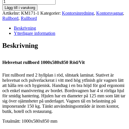
Helsvetsat
rullbord
Lägg till i varukorg
1000x580x850
Artikelnr:
KM171-1
Kategorier:
Kontorsinredning
,
Kontorsvagnar
,
Röd/Vit
Rullbord
,
Rullbord
mängd
Beskrivning
Ytterligare information
Beskrivning
Helsvetsat rullbord 1000x580x850 Röd/Vit
Fint rullbord med 2 hyllplan i röd, slitstark laminat. Stativet är
helsvetsat och pulverlackerat i vitt med hög ytfinish gör vagnen lätt
att hålla ren och hygienisk. Handtag i en bra höjd för god ergonomi
och enkel manövrering av bordet. Bordsvagnen har 4 st rörliga hjul
för smidig hantering. Hjulen har en diameter på 125 mm som lätt tar
sig över ojämnheter på underlaget. Vagnen tål en belastning på
imponerande 150 kg. Tänkt användningsområde är inom kontor,
butik, hotell och restaurang.
Totalmått: 1000x580x850 mm