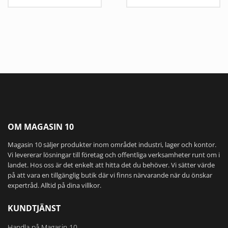
Den
här
produkten
har
flera
varianter.
De
olika
alternativen
kan
väljas
OM MAGASIN 10
på
Magasin 10 säljer produkter inom området industri, lager och kontor.
produktsidan
Vi levererar lösningar till företag och offentliga verksamheter runt om i
landet. Hos oss är det enkelt att hitta det du behöver. Vi sätter värde
på att vara en tillgänglig butik där vi finns närvarande när du önskar
expertråd. Alltid på dina villkor.
KUNDTJÄNST
Handla på Magasin 10