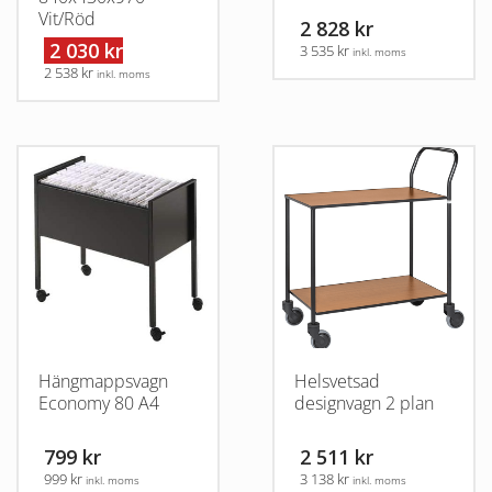
Vit/Röd
2 828 kr
2 030 kr
3 535 kr
inkl. moms
2 538 kr
inkl. moms
Hängmappsvagn
Helsvetsad
Economy 80 A4
designvagn 2 plan
799 kr
2 511 kr
999 kr
3 138 kr
inkl. moms
inkl. moms