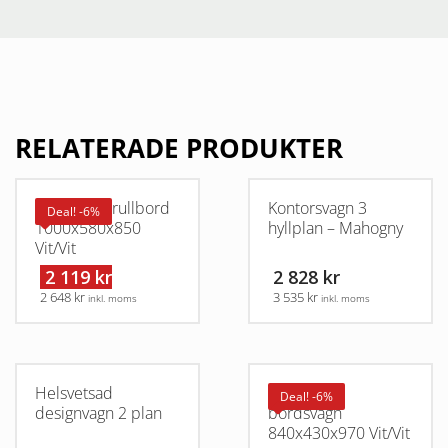
RELATERADE PRODUKTER
Helsvetsat rullbord
Kontorsvagn 3
Deal! -6%
1000x580x850
hyllplan – Mahogny
Vit/Vit
2 119 kr
2 828 kr
2 648 kr
3 535 kr
inkl. moms
inkl. moms
Helsvetsad
Helsvetsad
Deal! -6%
designvagn 2 plan
bordsvagn
840x430x970 Vit/Vit