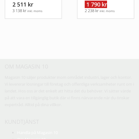
2 511 kr
1 790 kr
3 138 kr
2 238 kr
inkl. moms
inkl. moms
OM MAGASIN 10
Magasin 10 säljer produkter inom området industri, lager och kontor.
Vi levererar lösningar till företag och offentliga verksamheter runt om i
landet. Hos oss är det enkelt att hitta det du behöver. Vi sätter värde
på att vara en tillgänglig butik där vi finns närvarande när du önskar
expertråd. Alltid på dina villkor.
KUNDTJÄNST
Handla på Magasin 10