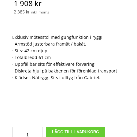
1 908 kr
2 385 kr
inkl. moms
Exklusiv mötesstol med gungfunktion i rygg!
· Armstöd justerbara framåt / bakåt.
· Sits: 42 cm djup
· Totalbredd 61 cm
· Uppfällbar sits för effektivare förvaring
· Diskreta hjul på bakbenen för förenklad transport
· Klädsel: Nätrygg. Sits i ulltyg från Gabriel.
Konferensstol
LÄGG TILL I VARUKORG
Vega