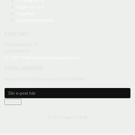
Om Magasin 10
Frågor och svar
Köpvillkor
Leveransinformation
KONTAKT
Mårbackagatan 13
12343 FARSTA
08 - 556 171 00
kundtjanst@magasin10.se
PRENUMERERA
Missa inte våra återkommande erbjudanden!
Skicka
© 2017 Magasin 10 AB