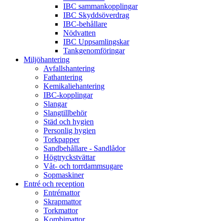
IBC sammankopplingar
IBC Skyddsöverdrag
IBC-behållare
Nödvatten
IBC Uppsamlingskar
Tankgenomföringar
Miljöhantering
Avfallshantering
Fathantering
Kemikaliehantering
IBC-kopplingar
Slangar
Slangtillbehör
Städ och hygien
Personlig hygien
Torkpapper
Sandbehållare - Sandlådor
Högtryckstvättar
Våt- och torrdammsugare
Sopmaskiner
Entré och reception
Entrémattor
Skrapmattor
Torkmattor
Kombimattor