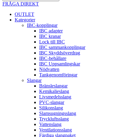
FRÅGA DIREKT
OUTLET
Kategorier
IBC-kopplingar
IBC adapter
IBC kranar
Lock till IBC
IBC sammankopplingar
IBC Skyddsöverdrag
IBC-behållare
IBC Uppsamlingskar
Nödvatten
Tankgenomföringar
Slangar
Bränsleslangar
Kemikalieslang
Livsmedelsslang
PVC-slangar
Silikonslang
Slamsugningsslang
Tryckluftsslang
Vattenslang
Ventilationsslang
Färdiga slangpaket