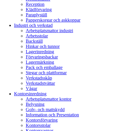
Reception
Klädförvaring
Paraplyställ
Papperskorgar och askkoppar
Industri och verkstad
Arbetsplatsmattor industri
Arbetsstolar
Backställ
Hinkar och tunnor
Lagerinredning
Förvaringsbackar
Lagermärkning
Pack och emballage
Stegar och plattformar
Verkstadsskåp
Verkstadstvättar
Vågar
Kontorsinredning
Arbetsplatsmattor kontor
Belysning
Golv- och mattskydd
Information och Presentation
Kontorsförvaring
Kontorsstolar
Kontorsvagnar