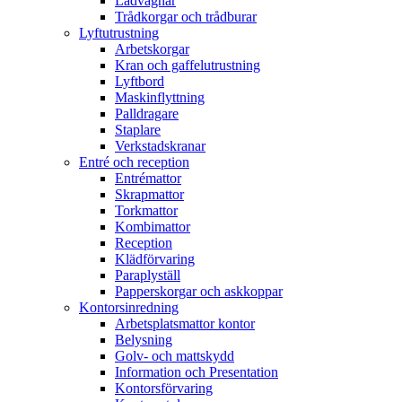
Lådvagnar
Trådkorgar och trådburar
Lyftutrustning
Arbetskorgar
Kran och gaffelutrustning
Lyftbord
Maskinflyttning
Palldragare
Staplare
Verkstadskranar
Entré och reception
Entrémattor
Skrapmattor
Torkmattor
Kombimattor
Reception
Klädförvaring
Paraplyställ
Papperskorgar och askkoppar
Kontorsinredning
Arbetsplatsmattor kontor
Belysning
Golv- och mattskydd
Information och Presentation
Kontorsförvaring