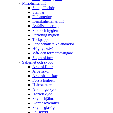
Miljöhantering
Slangtillbehör
Slangar
Fathantering
Kemikaliehantering
Avfallshantering
Städ och hygien
Personlig hygien
Torkpapper
Sandbehållare - Sandlådor
Högtryckstvättar
Våt- och torrdammsugare
Sopmaskiner
Säkerhet och skydd
Arbetskläder
Arbetsskor
Arbetshandskar
Första hjälpen
Hjärtstartare
Andningsskydd
Hörselskydd
Skyddshjälmar
Korttidsoveraller
Skyddsglasögon
Fallskydd