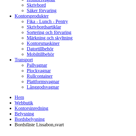
Skrivbord
Säker förvaring
Kontorsprodukter
Fika - Lunch - Pentry
Skrivbordsartiklar
Sortering och förvaring
Märkning och skyltning
Kontorsmaskiner
Datortillbehör
Mobiltillbehör
Transport
Pallvagnar
Plockvagnar
Rullcontainer
Plattformsvagnar
Långgodsvagnar
Hem
Webbutik
Kontorsinredning
Belysning
Bordsbelysning
Bordsfäste Lissabon,svart