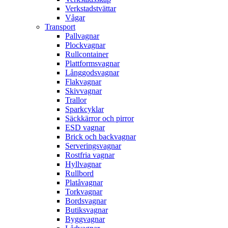
Verkstadstvättar
Vågar
Transport
Pallvagnar
Plockvagnar
Rullcontainer
Plattformsvagnar
Långgodsvagnar
Flakvagnar
Skivvagnar
Trallor
Sparkcyklar
Säckkärror och pirror
ESD vagnar
Brick och backvagnar
Serveringsvagnar
Rostfria vagnar
Hyllvagnar
Rullbord
Platåvagnar
Torkvagnar
Bordsvagnar
Butiksvagnar
Byggvagnar