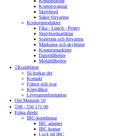
Kontorsstolar
Kontorsvagnar
Skrivbord
Säker förvaring
Kontorsprodukter
Fika - Lunch - Pentry
Skrivbordsartiklar
Sortering och förvaring
Märkning och skyltning
Kontorsmaskiner
Datortillbehör
Mobiltillbehör
Kundtjänst
Så funkar det
Kontakt
Frågor och svar
Köpvillkor
Leveransinformation
Om Magasin 10
08 - 556 171 00
Fråga direkt
IBC-kopplingar
IBC adapter
IBC kranar
Lock till IBC