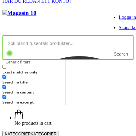
HAR DU REDAN ETT KONTO?
Logga in
Skapa k
Search
Generic filters
Exact matches only
Search in title
Search in content
Search in excerpt
No products in cart.
KATEGORIER
KATEGORIER