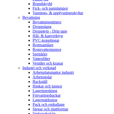
Brandskydd
Fick- och pannlampor
Varnings- & upplysningsskyltar
Bevattning
Bevattningstimers
Droppslang
Dropptejp - Drip tape
Hål- & kapverktyg
PVC-kopplingar
Regnsamlare
Regnvattentunnor
Sprinkler
Vattenfilter
Ventiler och kranar
Industri och verkstad
Arbetsplatsmattor industri
Arbetsstolar
Backställ
Hinkar och tunnor
Lagerinredning
Förvaringsbackar
Lagermärkning
Pack och emballage
Stegar och plattformar
Verkstadsskåp