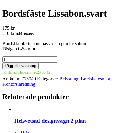
Bordsfäste Lissabon,svart
175 kr
219 kr
inkl. moms
Bordsklämfäste som passar lampan Lissabon.
Fästgap 0-58 mm.
Bordsfäste
Lissabon,svart
Lägg till i varukorg
mängd
Förväntad utleverans: 2026-08-12
Artikelnr:
775940
Kategorier:
Belysning
,
Bordsbelysning
,
Kontorsinredning
Relaterade produkter
Helsvetsad designvagn 2 plan
2 511 kr