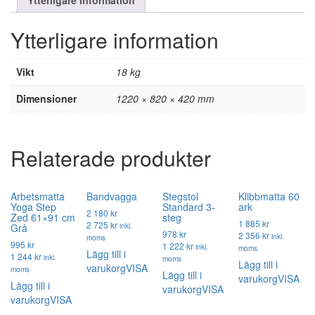
Ytterligare information
Vikt
18 kg
Dimensioner
1220 × 820 × 420 mm
Relaterade produkter
Arbetsmatta
Bandvagga
Stegstol
Klibbmatta 60
Yoga Step
Standard 3-
ark
2 180 kr
Zed 61×91 cm
steg
1 885 kr
2 725 kr
inkl.
Grå
978 kr
2 356 kr
inkl.
moms
995 kr
1 222 kr
inkl.
moms
Lägg till i
1 244 kr
inkl.
moms
Lägg till i
varukorg
VISA
moms
Lägg till i
varukorg
VISA
Lägg till i
varukorg
VISA
varukorg
VISA