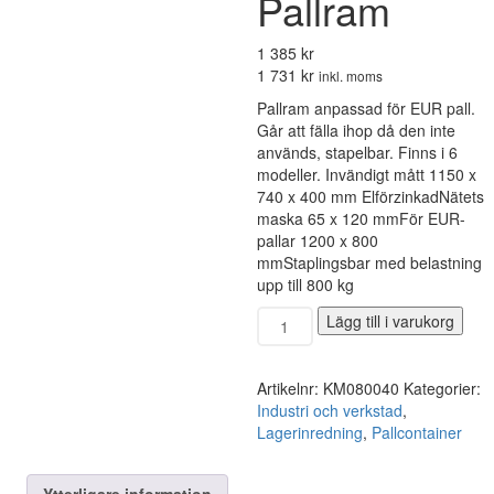
Pallram
1 385 kr
1 731 kr
inkl. moms
Pallram anpassad för EUR pall.
Går att fälla ihop då den inte
används, stapelbar. Finns i 6
modeller. Invändigt mått 1150 x
740 x 400 mm ElförzinkadNätets
maska 65 x 120 mmFör EUR-
pallar 1200 x 800
mmStaplingsbar med belastning
upp till 800 kg
Pallram
Lägg till i varukorg
mängd
Artikelnr:
KM080040
Kategorier:
Industri och verkstad
,
Lagerinredning
,
Pallcontainer
Ytterligare information