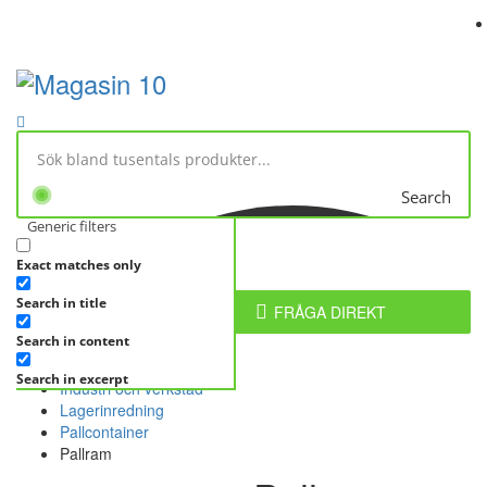
Search
Generic filters
Exact matches only
No products in cart.
Search in title
KATEGORIER
FRÅGA DIREKT
Search in content
Hem
Webbutik
Search in excerpt
Industri och verkstad
Lagerinredning
Pallcontainer
Pallram